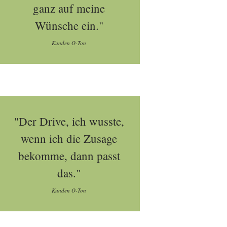
ganz auf meine
Wünsche ein."
Kunden O-Ton
"Der Drive, ich wusste,
wenn ich die Zusage
bekomme, dann passt
das."
Kunden O-Ton