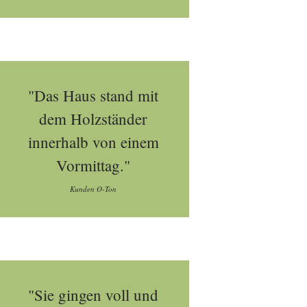
"Das Haus stand mit
dem Holzständer
innerhalb von einem
Vormittag."
Kunden O-Ton
"Sie gingen voll und