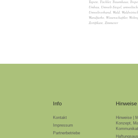
Tapete
,
Tischler
,
Traumhaus
,
Trope
Umbau
,
Umwelt-Siegel
,
umweltsc
Umweltverband
,
Wald
,
Waldwirtsch
Wandfarbe
,
Wissenschaftler
,
Wohng
Zertifikate
,
Zimmerer
Info
Hinweise
Kontakt
Hinweise | 
Konzept, Ma
Impressum
Kommunikat
Partnerbetriebe
Haftungsau