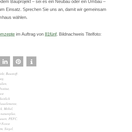
i jedem Bauprojekt – sei es ein Neubau oder ein Umbau –
um Einsatz. Sprechen Sie uns an, damit wir gemeinsam
aumhaus wählen.
mzepte
im Auftrag von
81fünf
. Bildnachweis Titelfoto:
ekt
,
Baustoff-
lag
,
alien
,
nstitut
,
est
heitlich
bauelemente
,
ck
,
Möbel
,
,
natureplus
,
bauen
,
PEFC
,
 Forest
rm
,
Siegel
,