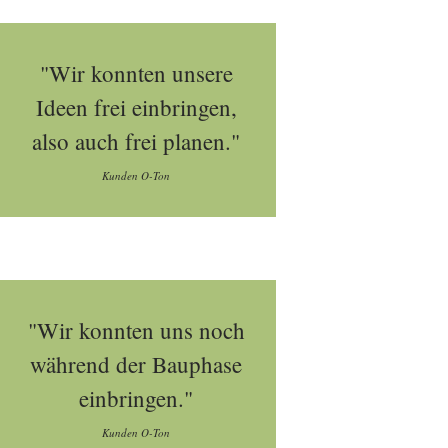
"Wir konnten unsere
Ideen frei einbringen,
also auch frei planen."
Kunden O-Ton
"Wir konnten uns noch
während der Bauphase
einbringen."
Kunden O-Ton