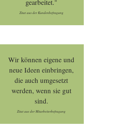
gearbeitet."
Zitat aus der Kundenbefragung
Wir können eigene und
neue Ideen einbringen,
die auch umgesetzt
werden, wenn sie gut
sind.
Zitat aus der Mitarbeiterbefragung