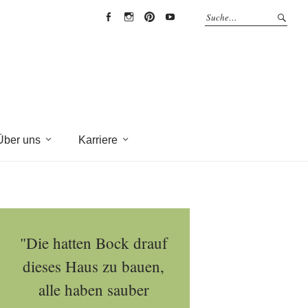
EYRICH-
EYRICH-
EYRICH-
EYRICH-
HALBIG
HALBIG
HALBIG
HALBIG
HOLZBAU
HOLZBAU
HOLZBAU
HOLZBAU
@
@
@
@
Facebook
Instagram
Pinterest
Youtube
Über uns
Karriere
"Die hatten Bock drauf
dieses Haus zu bauen,
alle haben sauber