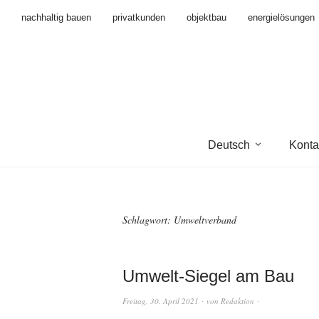
nachhaltig bauen
privatkunden
objektbau
energielösungen
Deutsch
Konta
Schlagwort:
Umweltverband
Umwelt-Siegel am Bau
Freitag, 30. April 2021
von
Redaktion