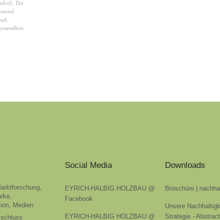
nholz
,
Tür
,
honend
,
aft
,
esundheit
,
Social Media
Downloads
Marktforschung,
EYRICH-HALBIG HOLZBAU @
Broschüre | nachha
rke,
Facebook
ion, Medien
Unsere Nachhaltigk
EYRICH-HALBIG HOLZBAU @
Strategie - Abstrac
sschluss