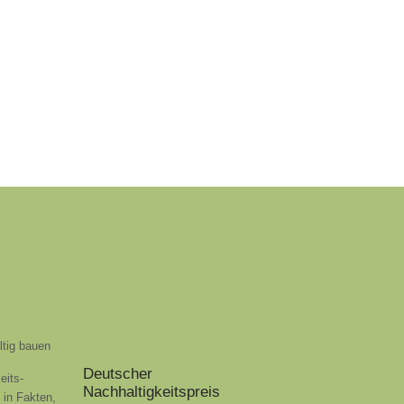
ltig bauen
Deutscher
eits-
Nachhaltigkeitspreis
t in Fakten,