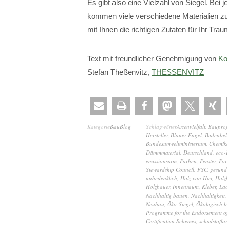
Es gibt also eine Vielzahl von Siegel. Be
kommen viele verschiedene Materialien z
mit Ihnen die richtigen Zutaten für Ihr Tr
Text mit freundlicher Genehmigung von
Ko
Stefan Theßenvitz,
THESSENVITZ
Kategorie
BauBlog
Schlagwörter
Artenvielfalt
,
Bauproj
Hersteller
,
Blauer Engel
,
Bodenbe
Bundesumweltministerium
,
Chemik
Dämmmaterial
,
Deutschland
,
eco-I
emissionsarm
,
Farben
,
Fenster
,
For
Stewardship Council
,
FSC
,
gesund
unbedenklich
,
Holz von Hier
,
Holz
Holzbauer
,
Innenraum
,
Kleber
,
La
Nachhaltig bauen
,
Nachhaltigkeit
Neubau
,
Öko-Siegel
,
Ökologisch 
Programme for the Endorsement of
Certification Schemes
,
schadstoffa