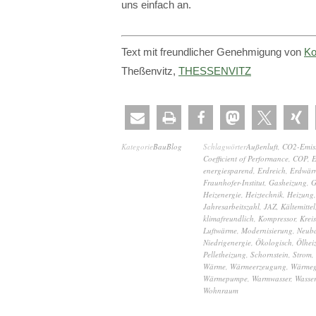
uns einfach an.
Text mit freundlicher Genehmigung von
Ko
Theßenvitz,
THESSENVITZ
Kategorie
BauBlog
Schlagwörter
Außenluft
,
CO2-Emis
Coefficient of Performance
,
COP
,
E
energiesparend
,
Erdreich
,
Erdwär
Fraunhofer-Institut
,
Gasheizung
,
G
Heizenergie
,
Heiztechnik
,
Heizung
,
Jahresarbeitszahl
,
JAZ
,
Kältemittel
klimafreundlich
,
Kompressor
,
Kreis
Luftwärme
,
Modernisierung
,
Neub
Niedrigenergie
,
Ökologisch
,
Ölhei
Pelletheizung
,
Schornstein
,
Strom
,
Wärme
,
Wärmeerzeugung
,
Wärmeg
Wärmepumpe
,
Warmwasser
,
Wasse
Wohnraum