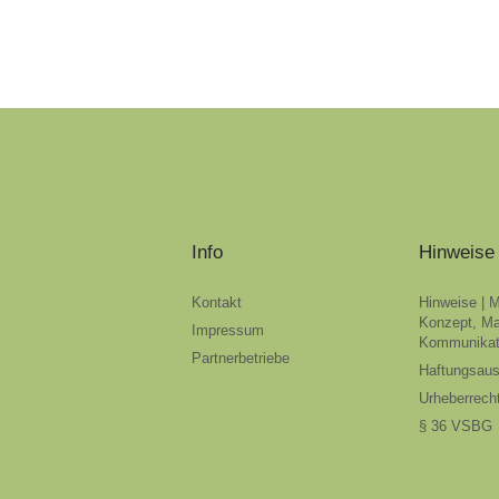
Info
Hinweise
Kontakt
Hinweise | 
Konzept, Ma
Impressum
Kommunikat
Partnerbetriebe
Haftungsau
Urheberrech
§ 36 VSBG