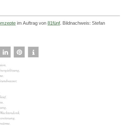
mzepte
im Auftrag von
81fünf
. Bildnachweis: Stefan
sion
,
nergielösung
,
me
,
rundwasser
,
,
lauf
,
au
,
zung
,
Wachtendonk
,
ewinnung
,
rwärme
,