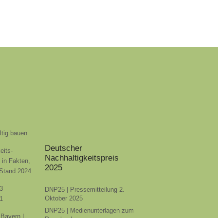
ltig bauen
Deutscher
eits-
Nachhaltigkeitspreis
t in Fakten,
2025
 Stand 2024
3
DNP25 | Pressemitteilung 2.
Oktober 2025
1
DNP25 | Medienunterlagen zum
Bayern |