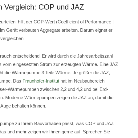
en Vergleich: COP und JAZ
eilen, hilft der COP-Wert (Coefficient of Performance |
die im Gerät verbauten Aggregate arbeiten. Darum eignet er
vergleichen.
brauch entscheidend. Er wird durch die Jahresarbeitszahl
nis vom eingesetzten Strom zur erzeugten Wärme. Eine JAZ
cht die Wärmepumpe 3 Teile Wärme. Je größer die JAZ,
epumpe. Das
Fraunhofer-Institut
hat im Neubaubereich
asser-Wärmepumpen zwischen 2,2 und 4,2 und bei Erd-
n. Moderne Wärmepumpen zeigen die JAZ an, damit die
m Auge behalten können.
epumpe zu Ihrem Bauvorhaben passt, was COP und JAZ
 das und mehr zeigen wir Ihnen gerne auf. Sprechen Sie