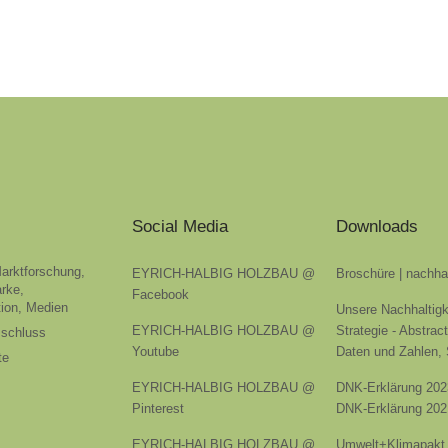
Social Media
Downloads
Marktforschung,
EYRICH-HALBIG HOLZBAU @
Broschüre | nachha
rke,
Facebook
ion, Medien
Unsere Nachhaltigk
EYRICH-HALBIG HOLZBAU @
Strategie - Abstrac
sschluss
Youtube
Daten und Zahlen,
te
EYRICH-HALBIG HOLZBAU @
DNK-Erklärung 202
Pinterest
DNK-Erklärung 202
EYRICH-HALBIG HOLZBAU @
Umwelt+Klimapakt 