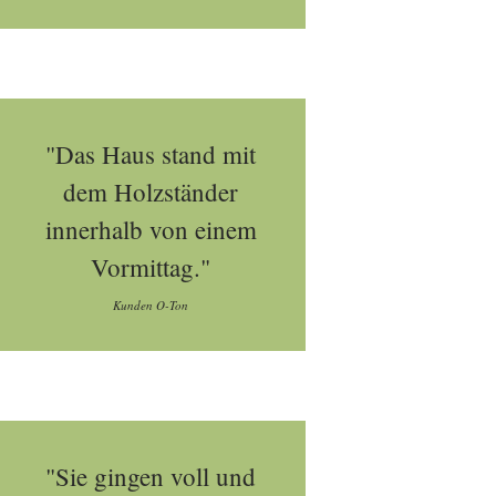
"Das Haus stand mit
dem Holzständer
innerhalb von einem
Vormittag."
Kunden O-Ton
"Sie gingen voll und