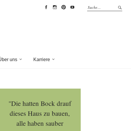
EYRICH-
EYRICH-
EYRICH-
EYRICH-
HALBIG
HALBIG
HALBIG
HALBIG
HOLZBAU
HOLZBAU
HOLZBAU
HOLZBAU
@
@
@
@
Facebook
Instagram
Pinterest
Youtube
Über uns
Karriere
"Die hatten Bock drauf
dieses Haus zu bauen,
alle haben sauber