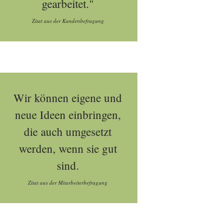
gearbeitet."
Zitat aus der Kundenbefragung
Wir können eigene und
neue Ideen einbringen,
die auch umgesetzt
werden, wenn sie gut
sind.
Zitat aus der Mitarbeiterbefragung