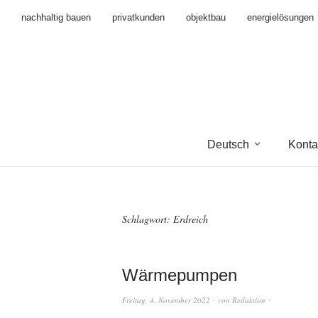
nachhaltig bauen
privatkunden
objektbau
energielösungen
Deutsch
Konta
Schlagwort:
Erdreich
Wärmepumpen
Freitag, 4. November 2022
von
Redaktion