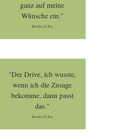
ganz auf meine
Wünsche ein."
Kunden O-Ton
"Der Drive, ich wusste,
wenn ich die Zusage
bekomme, dann passt
das."
Kunden O-Ton