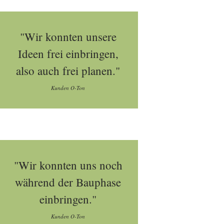
"Wir konnten unsere
Ideen frei einbringen,
also auch frei planen."
Kunden O-Ton
"Wir konnten uns noch
während der Bauphase
einbringen."
Kunden O-Ton