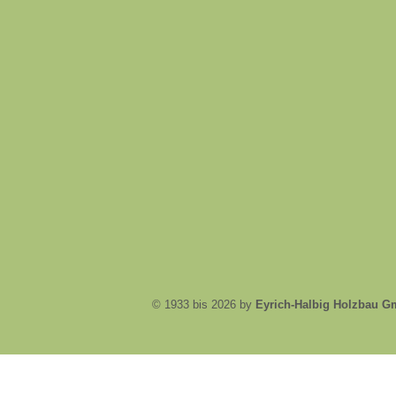
© 1933 bis 2026 by
Eyrich-Halbig Holzbau 