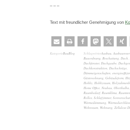
– – –
Text mit freundlicher Genehmigung von
Ko
Kategorie
BauBlog
Schlagwörter
Ausbau
,
Ausbaureser
Bauordnung
,
Beschattung
,
Dach
,
Dachfenster
,
Dachgaube
,
Dachge
Dachkonstruktion
,
Dachschräge
,
Dämmeigenschaften
,
energieeffizie
Gästewohnung
,
Gebäudeform
,
Hit
Hobby
,
Hobbyraum
,
Holzrahmenb
Home Office
,
Neubau
,
Oberthulba
Raumbedarf
,
Raumklima
,
Raumtem
Rollos
,
Schlafzimmer
,
Sonnenschut
Wärmedämmung
,
Wärmedurchlässi
Wohnraum
,
Wohnung
,
Zellulose