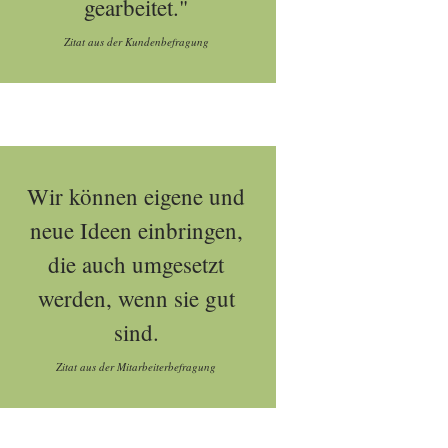
gearbeitet."
Zitat aus der Kundenbefragung
Wir können eigene und
neue Ideen einbringen,
die auch umgesetzt
werden, wenn sie gut
sind.
Zitat aus der Mitarbeiterbefragung