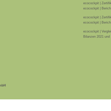
ecocockpit | Zertif
ecocockpit | Berich
ecocockpit | Zertif
ecocockpit | Berich
ecocockpit | Vergle
Bilanzen 2021 und
GmbH