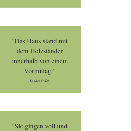
"Das Haus stand mit
dem Holzständer
innerhalb von einem
Vormittag."
Kunden O-Ton
"Sie gingen voll und