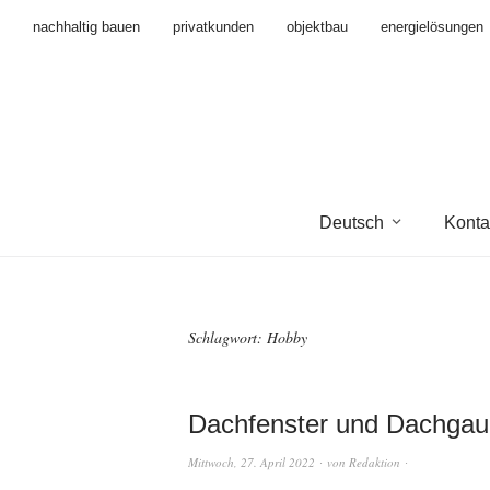
nachhaltig bauen
privatkunden
objektbau
energielösungen
Deutsch
Konta
Schlagwort:
Hobby
Dachfenster und Dachga
Mittwoch, 27. April 2022
von
Redaktion