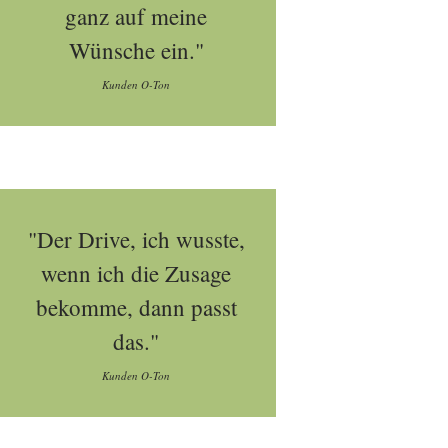
ganz auf meine
Wünsche ein."
Kunden O-Ton
"Der Drive, ich wusste,
wenn ich die Zusage
bekomme, dann passt
das."
Kunden O-Ton