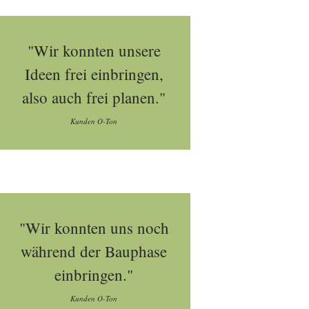
"Wir konnten unsere
Ideen frei einbringen,
also auch frei planen."
Kunden O-Ton
"Wir konnten uns noch
während der Bauphase
einbringen."
Kunden O-Ton