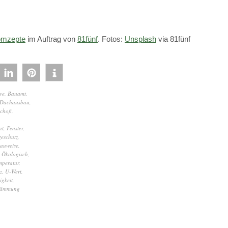
mzepte
im Auftrag von
81fünf
. Fotos:
Unsplash
via 81fünf
ve
,
Bauamt
,
Dachausbau
,
schoß
,
nt
,
Fenster
,
zeschutz
,
auweise
,
,
Ökologisch
,
peratur
,
z
,
U-Wert
,
gkeit
,
-Dämmung