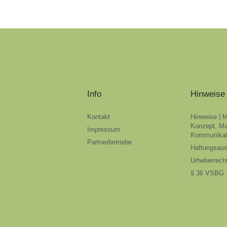
Info
Hinweise
Kontakt
Hinweise | 
Konzept, Ma
Impressum
Kommunikat
Partnerbetriebe
Haftungsau
Urheberrech
§ 36 VSBG