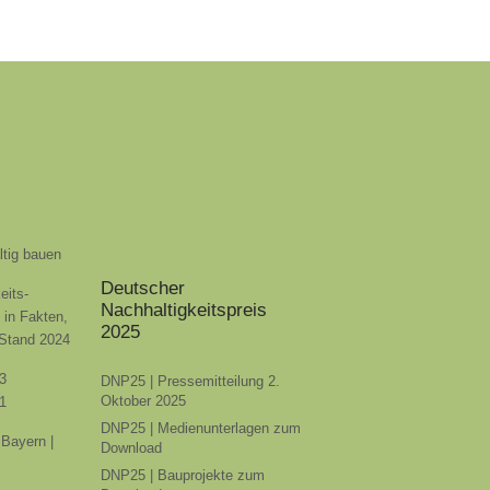
ltig bauen
Deutscher
eits-
Nachhaltigkeitspreis
t in Fakten,
2025
 Stand 2024
3
DNP25 | Pressemitteilung 2.
Oktober 2025
1
DNP25 | Medienunterlagen zum
Bayern |
Download
DNP25 | Bauprojekte zum