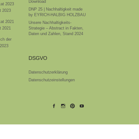
Download
ikat 2023
DNP 25 | Nachhaltigkeit made
t 2023
by EYRICH-HALBIG HOLZBAU
ikat 2021
Unsere Nachhaltigkeits-
t 2021
Strategie – Abstract in Fakten,
Daten und Zahlen, Stand 2024
ich der
 2023
DSGVO
Datenschutzerklärung
Datenschutzeinstellungen
EYRICH-
EYRICH-
EYRICH-
EYRICH-
HALBIG
HALBIG
HALBIG
HALBIG
HOLZBAU
HOLZBAU
HOLZBAU
HOLZBAU
@
@
@
@
Facebook
Instagram
Pinterest
Youtube