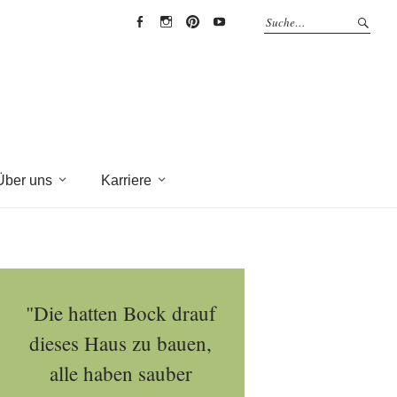
EYRICH-
EYRICH-
EYRICH-
EYRICH-
HALBIG
HALBIG
HALBIG
HALBIG
HOLZBAU
HOLZBAU
HOLZBAU
HOLZBAU
@
@
@
@
Facebook
Instagram
Pinterest
Youtube
Über uns
Karriere
"Die hatten Bock drauf
dieses Haus zu bauen,
alle haben sauber