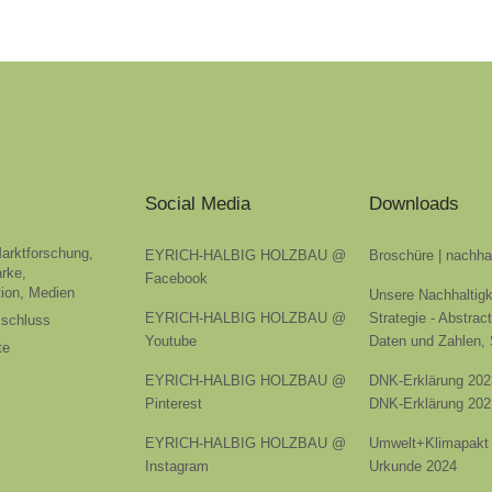
Social Media
Downloads
Marktforschung,
EYRICH-HALBIG HOLZBAU @
Broschüre | nachha
rke,
Facebook
ion, Medien
Unsere Nachhaltigk
EYRICH-HALBIG HOLZBAU @
Strategie - Abstrac
sschluss
Youtube
Daten und Zahlen,
te
EYRICH-HALBIG HOLZBAU @
DNK-Erklärung 202
Pinterest
DNK-Erklärung 202
EYRICH-HALBIG HOLZBAU @
Umwelt+Klimapakt 
Instagram
Urkunde 2024