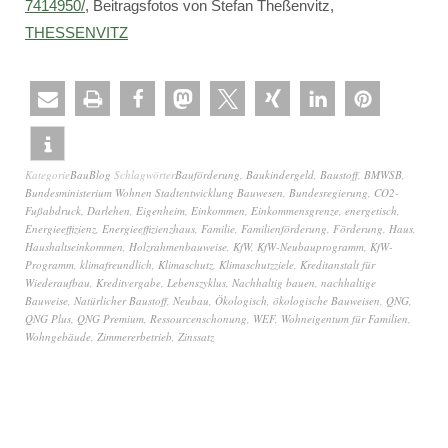
7414950/
, Beitragsfotos von Stefan Theßenvitz,
THESSENVITZ
Kategorie
BauBlog
Schlagwörter
Bauförderung
,
Baukindergeld
,
Baustoff
,
BMWSB
,
Bundesministerium Wohnen Stadtentwicklung Bauwesen
,
Bundesregierung
,
CO2-
Fußabdruck
,
Darlehen
,
Eigenheim
,
Einkommen
,
Einkommensgrenze
,
energetisch
,
Energieeffizienz
,
Energieeffizienzhaus
,
Familie
,
Familienförderung
,
Förderung
,
Haus
,
Haushaltseinkommen
,
Holzrahmenbauweise
,
KfW
,
KfW-Neubauprogramm
,
KfW-
Programm
,
klimafreundlich
,
Klimaschutz
,
Klimaschutzziele
,
Kreditanstalt für
Wiederaufbau
,
Kreditvergabe
,
Lebenszyklus
,
Nachhaltig bauen
,
nachhaltige
Bauweise
,
Natürlicher Baustoff
,
Neubau
,
Ökologisch
,
ökologische Bauweisen
,
QNG
,
QNG Plus
,
QNG Premium
,
Ressourcenschonung
,
WEF
,
Wohneigentum für Familien
,
Wohngebäude
,
Zimmererbetrieb
,
Zinssatz