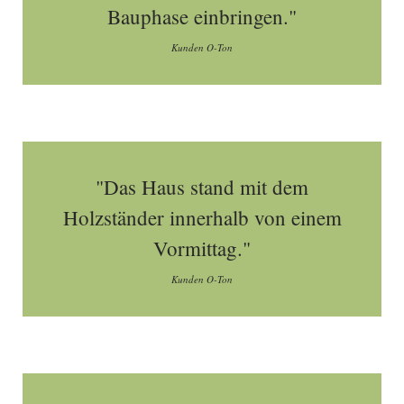
Bauphase einbringen."
Kunden O-Ton
"Das Haus stand mit dem
Holzständer innerhalb von einem
Vormittag."
Kunden O-Ton