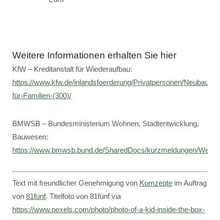
Weitere Informationen erhalten Sie hier
KfW – Kreditanstalt für Wiederaufbau:
https://www.kfw.de/inlandsfoerderung/Privatpersonen/Neubau/F
für-Familien-(300)/
BMWSB – Bundesministerium Wohnen, Stadtentwicklung,
Bauwesen:
https://www.bmwsb.bund.de/SharedDocs/kurzmeldungen/Web
Text mit freundlicher Genehmigung von
Komzepte
im Auftrag
von
81fünf
. Titelfoto von 81fünf via
https://www.pexels.com/photo/photo-of-a-kid-inside-the-box-