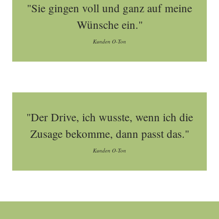
"Sie gingen voll und ganz auf meine
Wünsche ein."
Kunden O-Ton
"Der Drive, ich wusste, wenn ich die
Zusage bekomme, dann passt das."
Kunden O-Ton