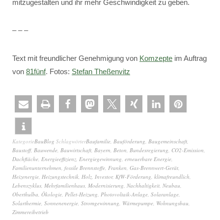
mitzugestalten und ihr mehr Geschwindigkeit zu geben.
– – –
Text mit freundlicher Genehmigung von
Komzepte
im Auftrag
von
81fünf
. Fotos:
Stefan Theßenvitz
Kategorie
BauBlog
Schlagwörter
Baufamilie
,
Bauförderung
,
Baugemeinschaft
,
Baustoff
,
Bauwende
,
Bauwirtschaft
,
Bayern
,
Beton
,
Bundesregierung
,
CO2-Emission
,
Dachfläche
,
Energieeffizienz
,
Energiegewinnung
,
erneuerbare Energie
,
Familienunternehmen
,
fossile Brennstoffe
,
Franken
,
Gas-Brennwert-Gerät
,
Heizenergie
,
Heizungstechnik
,
Holz
,
Investor
,
KfW-Förderung
,
klimafreundlich
,
Lebenszyklus
,
Mehrfamilienhaus
,
Modernisierung
,
Nachhaltigkeit
,
Neubau
,
Oberthulba
,
Ökologie
,
Pellet-Heizung
,
Photovoltaik-Anlage
,
Solaranlage
,
Solarthermie
,
Sonnenenergie
,
Stromgewinnung
,
Wärmepumpe
,
Wohnungsbau
,
Zimmereibetrieb