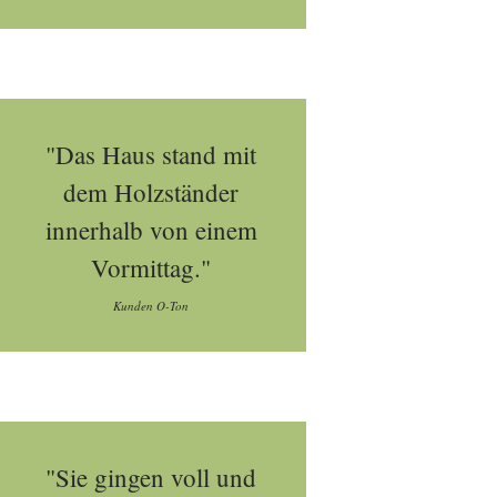
"Das Haus stand mit
dem Holzständer
innerhalb von einem
Vormittag."
Kunden O-Ton
"Sie gingen voll und