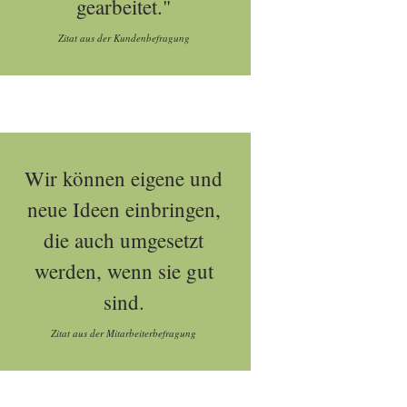
gearbeitet."
Zitat aus der Kundenbefragung
Wir können eigene und
neue Ideen einbringen,
die auch umgesetzt
werden, wenn sie gut
sind.
Zitat aus der Mitarbeiterbefragung