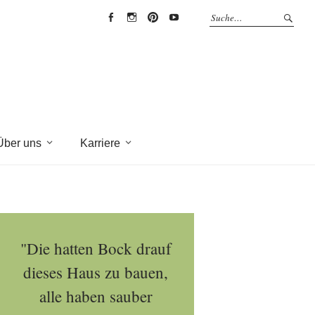
EYRICH-
EYRICH-
EYRICH-
EYRICH-
HALBIG
HALBIG
HALBIG
HALBIG
HOLZBAU
HOLZBAU
HOLZBAU
HOLZBAU
@
@
@
@
Facebook
Instagram
Pinterest
Youtube
Über uns
Karriere
"Die hatten Bock drauf
dieses Haus zu bauen,
alle haben sauber