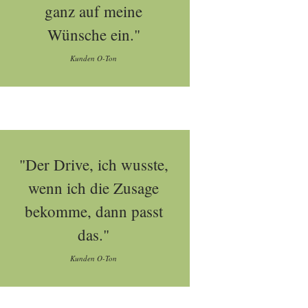
ganz auf meine
Wünsche ein."
Kunden O-Ton
"Der Drive, ich wusste,
wenn ich die Zusage
bekomme, dann passt
das."
Kunden O-Ton