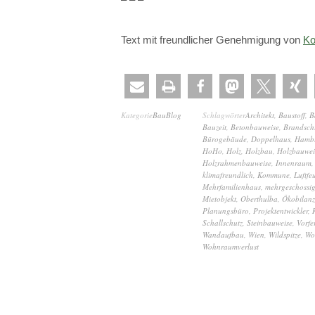
Text mit freundlicher Genehmigung von
Ko
Kategorie
BauBlog
Schlagwörter
Architekt
,
Baustoff
,
B
Bauzeit
,
Betonbauweise
,
Brandsch
Bürogebäude
,
Doppelhaus
,
Hambu
HoHo
,
Holz
,
Holzbau
,
Holzbauwei
Holzrahmenbauweise
,
Innenraum
klimafreundlich
,
Kommune
,
Luftfe
Mehrfamilienhaus
,
mehrgeschossi
Mietobjekt
,
Oberthulba
,
Ökobilanz
Planungsbüro
,
Projektentwickler
,
Schallschutz
,
Steinbauweise
,
Vorfe
Wandaufbau
,
Wien
,
Wildspitze
,
Wo
Wohnraumverlust