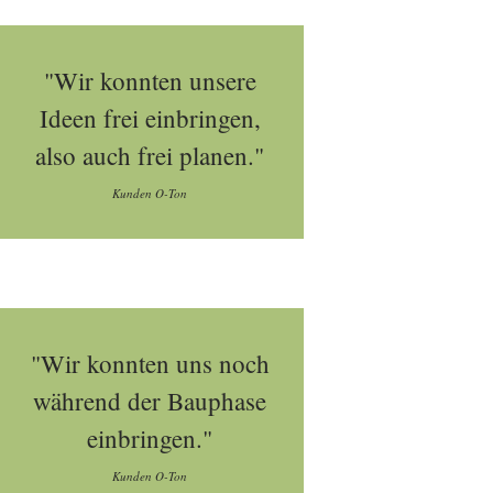
"Wir konnten unsere
Ideen frei einbringen,
also auch frei planen."
Kunden O-Ton
"Wir konnten uns noch
während der Bauphase
einbringen."
Kunden O-Ton