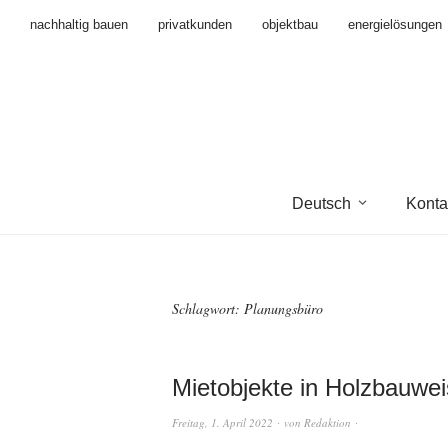
nachhaltig bauen
privatkunden
objektbau
energielösungen
Deutsch
Konta
Schlagwort:
Planungsbüro
Mietobjekte in Holzbauwe
Freitag, 1. April 2022
von
Redaktion