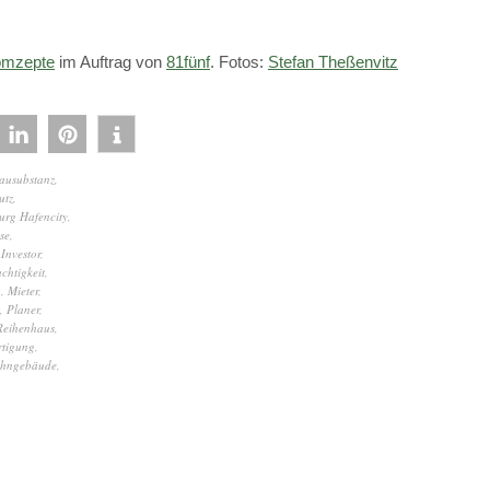
mzepte
im Auftrag von
81fünf
. Fotos:
Stefan Theßenvitz
ausubstanz
,
utz
,
rg Hafencity
,
se
,
,
Investor
,
uchtigkeit
,
g
,
Mieter
,
,
Planer
,
Reihenhaus
,
rtigung
,
hngebäude
,