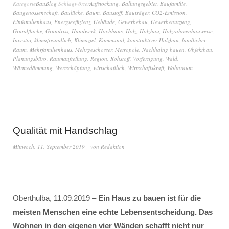
Kategorie
BauBlog
Schlagwörter
Aufstockung
,
Ballungsgebiet
,
Baufamilie
,
Baugenossenschaft
,
Baulücke
,
Baum
,
Baustoff
,
Bauträger
,
CO2-Emission
,
Einfamilienhaus
,
Energieeffizienz
,
Gebäude
,
Gewerbebau
,
Gewerbenutzung
,
Grundfläche
,
Grundriss
,
Handwerk
,
Hochhaus
,
Holz
,
Holzbau
,
Holzrahmenbauweise
,
Investor
,
klimafreundlich
,
Klimaziel
,
Kommunal
,
konstruktiver Holzbau
,
ländlicher
Raum
,
Mehrfamilienhaus
,
Mehrgeschosser
,
Metropole
,
Nachhaltig bauen
,
Objektbau
,
Planungsbüro
,
Raumaufteilung
,
Region
,
Rohstoff
,
Vorfertigung
,
Wald
,
Wärmedämmung
,
Wertschöpfung
,
wirtschaftlich
,
Wirtschaftskraft
,
Wohnraum
Qualität mit Handschlag
Mittwoch, 11. September 2019
von
Redaktion
Oberthulba, 11.09.2019 –
Ein Haus zu bauen ist für die
meisten Menschen eine echte Lebensentscheidung. Das
Wohnen in den eigenen vier Wänden schafft nicht nur