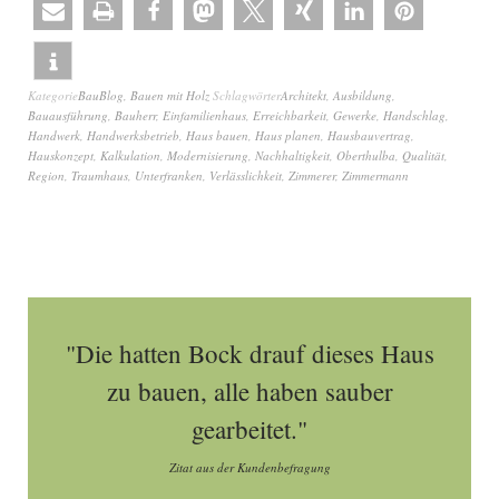
Kategorie
BauBlog
,
Bauen mit Holz
Schlagwörter
Architekt
,
Ausbildung
,
Bauausführung
,
Bauherr
,
Einfamilienhaus
,
Erreichbarkeit
,
Gewerke
,
Handschlag
,
Handwerk
,
Handwerksbetrieb
,
Haus bauen
,
Haus planen
,
Hausbauvertrag
,
Hauskonzept
,
Kalkulation
,
Modernisierung
,
Nachhaltigkeit
,
Oberthulba
,
Qualität
,
Region
,
Traumhaus
,
Unterfranken
,
Verlässlichkeit
,
Zimmerer
,
Zimmermann
"Die hatten Bock drauf dieses Haus
zu bauen, alle haben sauber
gearbeitet."
Zitat aus der Kundenbefragung