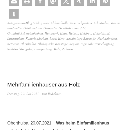
Kategorie
BauBlog
Schlagwörter
Abbundhalle
,
Ansprechpartner
,
Arbeitsplatz
,
Bauen
,
Baufamilie
,
Gebäudeform
,
Geografie
,
Gewährleistungsfrist
,
Grundstücksbeschaffenheit
,
Handwerk
,
Haus
,
Heimat
,
Holzbau
,
Holzeinkauf
,
Infrastruktur
,
Kulturlandschaft
,
Local Hero
,
nachhaltige Baustoffe
,
Nachhaltigkeit
,
Netzwerk
,
Oberthulba
,
Ökologische Baustoffe
,
Region
,
regionale Wertschöpfung
,
Schlüsselübergabe
,
Transportweg
,
Wald
,
Zuhause
Mehrfamilienhäuser aus Holz
Dienstag, 20. Juli 2021
von
Redaktion
Oberthulba, 20.07.2021 –
Was beim Einfamilienhaus