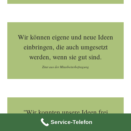
Wir können eigene und neue Ideen
einbringen, die auch umgesetzt
werden, wenn sie gut sind.
Zitat aus der Mitarbeiterbefragung
"Wir konnten unsere Ideen frei
einbringen, also auch frei planen."
Service-Telefon