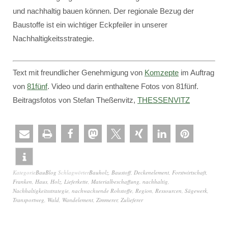
und nachhaltig bauen können. Der regionale Bezug der
Baustoffe ist ein wichtiger Eckpfeiler in unserer
Nachhaltigkeitsstrategie.
Text mit freundlicher Genehmigung von
Komzepte
im Auftrag
von
81fünf
. Video und darin enthaltene Fotos von 81fünf.
Beitragsfotos von Stefan Theßenvitz,
THESSENVITZ
Kategorie
BauBlog
Schlagwörter
Bauholz
,
Baustoff
,
Deckenelement
,
Forstwirtschaft
,
Franken
,
Haus
,
Holz
,
Lieferkette
,
Materialbeschaffung
,
nachhaltig
,
Nachhaltigkeitsstrategie
,
nachwachsende Rohstoffe
,
Region
,
Ressourcen
,
Sägewerk
,
Transportweg
,
Wald
,
Wandelement
,
Zimmerer
,
Zulieferer