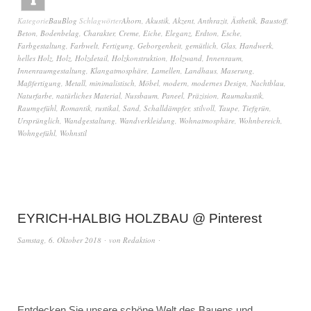
Kategorie
BauBlog
Schlagwörter
Ahorn
,
Akustik
,
Akzent
,
Anthrazit
,
Ästhetik
,
Baustoff
,
Beton
,
Bodenbelag
,
Charakter
,
Creme
,
Eiche
,
Eleganz
,
Erdton
,
Esche
,
Farbgestaltung
,
Farbwelt
,
Fertigung
,
Geborgenheit
,
gemütlich
,
Glas
,
Handwerk
,
helles Holz
,
Holz
,
Holzdetail
,
Holzkonstruktion
,
Holzwand
,
Innenraum
,
Innenraumgestaltung
,
Klangatmosphäre
,
Lamellen
,
Landhaus
,
Maserung
,
Maßfertigung
,
Metall
,
minimalistisch
,
Möbel
,
modern
,
modernes Design
,
Nachtblau
,
Naturfarbe
,
natürliches Material
,
Nussbaum
,
Paneel
,
Präzision
,
Raumakustik
,
Raumgefühl
,
Romantik
,
rustikal
,
Sand
,
Schalldämpfer
,
stilvoll
,
Taupe
,
Tiefgrün
,
Ursprünglich
,
Wandgestaltung
,
Wandverkleidung
,
Wohnatmosphäre
,
Wohnbereich
,
Wohngefühl
,
Wohnstil
EYRICH-HALBIG HOLZBAU @ Pinterest
Samstag, 6. Oktober 2018
von
Redaktion
Entdecken Sie unsere schöne Welt des Bauens und