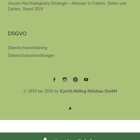
Unsere Nachhaltigkeits-Strategie – Abstract in Fakten, Daten und
Zahlen, Stand 2024
DSGVO
Datenschutzerklärung
Datenschutzeinstellungen
EYRICH-
EYRICH-
EYRICH-
EYRICH-
© 1933 bis 2026 by
Eyrich-Halbig Holzbau GmbH
HALBIG
HALBIG
HALBIG
HALBIG
HOLZBAU
HOLZBAU
HOLZBAU
HOLZBAU
@
@
@
@
Facebook
Instagram
Pinterest
Youtube