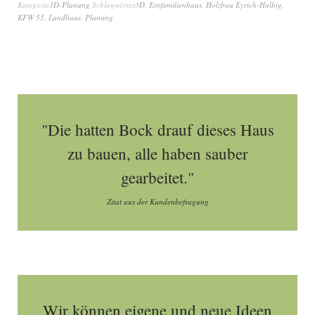
Kategorie
3D-Planung
Schlagwörter
3D
,
Einfamilienhaus
,
Holzbau Eyrich-Halbig
,
KFW 55
,
Landhaus
,
Planung
"Die hatten Bock drauf dieses Haus
zu bauen, alle haben sauber
gearbeitet."
Zitat aus der Kundenbefragung
Wir können eigene und neue Ideen