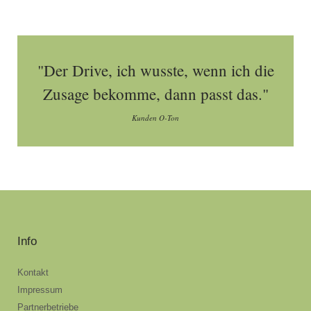
"Der Drive, ich wusste, wenn ich die
Zusage bekomme, dann passt das."
Kunden O-Ton
Info
Kontakt
Impressum
Partnerbetriebe