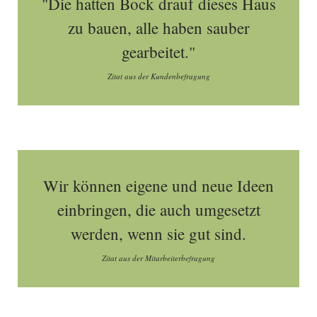
"Die hatten Bock drauf dieses Haus
zu bauen, alle haben sauber
gearbeitet."
Zitat aus der Kundenbefragung
Wir können eigene und neue Ideen
einbringen, die auch umgesetzt
werden, wenn sie gut sind.
Zitat aus der Mitarbeiterbefragung