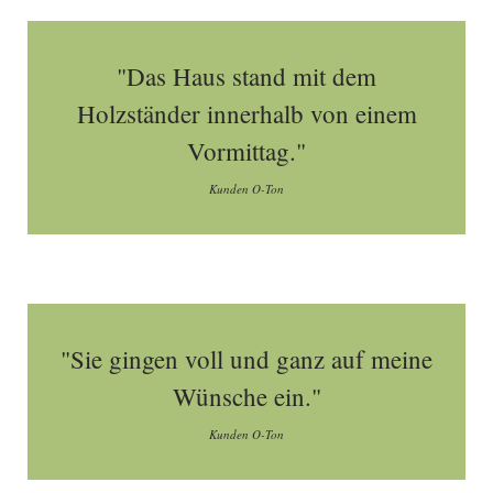
"Das Haus stand mit dem
Holzständer innerhalb von einem
Vormittag."
Kunden O-Ton
"Sie gingen voll und ganz auf meine
Wünsche ein."
Kunden O-Ton