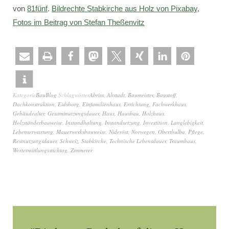
von
81fünf
.
Bildrechte Stabkirche aus Holz von Pixabay
,
Fotos im Beitrag von Stefan Theßenvitz
Kategorie
BauBlog
Schlagwörter
Abriss
,
Altstadt
,
Baumeister
,
Baustoff
,
Dachkonstruktion
,
Eidsborg
,
Einfamilienhaus
,
Errichtung
,
Fachwerkhaus
,
Gebäudealter
,
Gesamtnutzungsdauer
,
Haus
,
Hausbau
,
Holzhaus
,
Holzständerbauweise
,
Instandhaltung
,
Instandsetzung
,
Investition
,
Langlebigkeit
,
Lebenserwartung
,
Mauerwerksbauweise
,
Nideröst
,
Norwegen
,
Oberthulba
,
Pflege
,
Restnutzungsdauer
,
Schweiz
,
Stabkirche
,
Technische Lebensdauer
,
Traumhaus
,
Wertermittlungsstichtag
,
Zimmerer