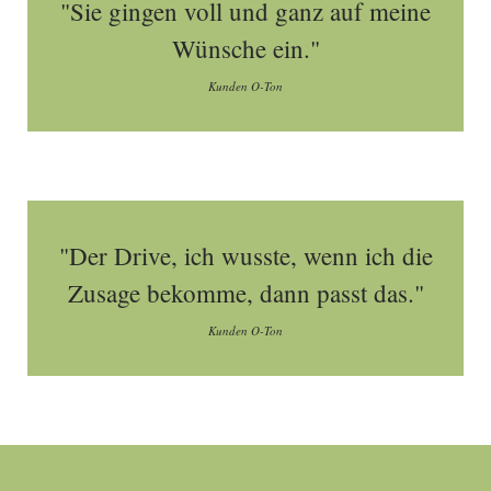
"Sie gingen voll und ganz auf meine
Wünsche ein."
Kunden O-Ton
"Der Drive, ich wusste, wenn ich die
Zusage bekomme, dann passt das."
Kunden O-Ton