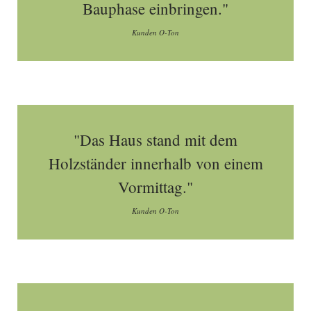
Bauphase einbringen."
Kunden O-Ton
"Das Haus stand mit dem
Holzständer innerhalb von einem
Vormittag."
Kunden O-Ton