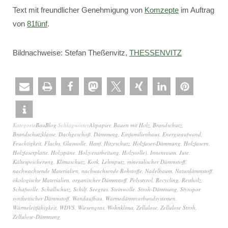
Text mit freundlicher Genehmigung von
Komzepte
im Auftrag
von
81fünf
.
Bildnachweise: Stefan Theßenvitz,
THESSENVITZ
Kategorie
BauBlog
Schlagwörter
Altpapier
,
Bauen mit Holz
,
Brandschutz
,
Brandschutzklasse
,
Dachgeschoß
,
Dämmung
,
Einfamilienhaus
,
Energieaufwand
,
Feuchtigkeit
,
Flachs
,
Glaswolle
,
Hanf
,
Hitzeschutz
,
Holzfaser-Dämmung
,
Holzfasern
,
Holzfaserplatte
,
Holzspäne
,
Holzverarbeitung
,
Holzwolle)
,
Innenraum
,
Jute
,
Kältespeicherung
,
Klimaschutz
,
Kork
,
Lehmputz
,
mineralischer Dämmstoff
,
nachwachsende Materialien
,
nachwachsende Rohstoffe
,
Nadelbaum
,
Naturdämmstoff
,
ökologische Materialien
,
organischer Dämmstoff
,
Polystyrol
,
Recycling
,
Restholz
,
Schafwolle
,
Schallschutz
,
Schilf
,
Seegras
,
Steinwolle
,
Stroh-Dämmung
,
Styropor
,
synthetischer Dämmstoff
,
Wandaufbau
,
Wärmedämmverbundsystemen
,
Wärmeleitfähigkeit
,
WDVS
,
Wiesengras
,
Wohnklima
,
Zellulose
,
Zellulose Stroh
,
Zellulose-Dämmung