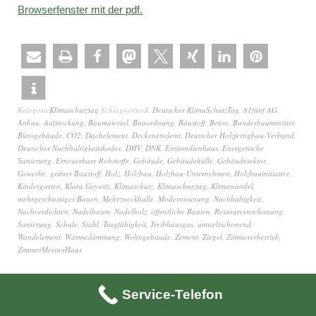
Browserfenster mit der pdf.
Kategorie
Klimaschutztag
Schlagwörter
3. Deutscher KlimaSchutzTag
,
81fünf AG
,
Anbau
,
Aufstockung
,
Baumaterial
,
Bauordnung
,
Baustoff
,
Beton
,
Bundesbauminister
,
Bürogebäude
,
CO2
,
Dachelement
,
Deckenenelemt
,
Deutscher Holzfertigbau-Verband
,
Deutscher Nachhaltigkeitskodex
,
DHV
,
DNK
,
Einfamilienhaus
,
Energetische
Sanierung
,
Erneuerbare Rohstoffe
,
Gebäude
,
Gebäudehülle
,
Gebäudesektor
,
Gewerbe
,
grüner Baustoff
,
Holz
,
Holzbau
,
Holzbau-Unternehmen
,
Holzbauinitiative
,
Kindergarten
,
Klara Geywitz
,
Klimaschutz
,
Klimaschutztag
,
Klimawandel
,
mehrgeschossiges Bauen
,
Mehrzweckhalle
,
Modernisierung
,
Nachhaltigkeit
,
Nachverdichten
,
Nadelbaum
,
Nadelholz
,
öffentliche Bauten
,
Ressourcenschonung
,
Sanierung
,
Schule
,
Stahl
,
Tragfähigkeit
,
Treibhausgas
,
umweltschonend
,
Wandelement
,
Wärmedämmung
,
Wohngebäude
,
Zement
,
Ziegel
,
Zimmererbetrieb
,
ZimmerMeisterHaus
Service-Telefon