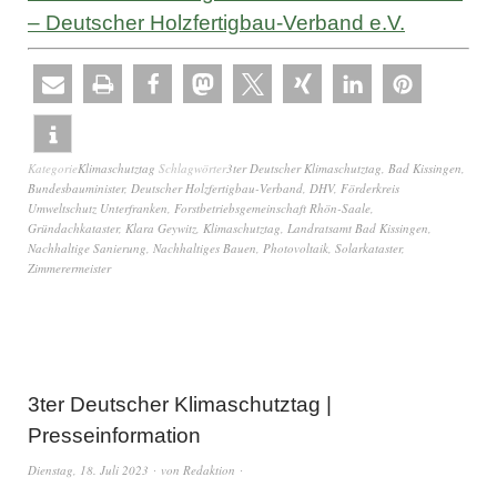
– Deutscher Holzfertigbau-Verband e.V.
Kategorie
Klimaschutztag
Schlagwörter
3ter Deutscher Klimaschutztag
,
Bad Kissingen
,
Bundesbauminister
,
Deutscher Holzfertigbau-Verband
,
DHV
,
Förderkreis
Umweltschutz Unterfranken
,
Forstbetriebsgemeinschaft Rhön-Saale
,
Gründachkataster
,
Klara Geywitz
,
Klimaschutztag
,
Landratsamt Bad Kissingen
,
Nachhaltige Sanierung
,
Nachhaltiges Bauen
,
Photovoltaik
,
Solarkataster
,
Zimmerermeister
3ter Deutscher Klimaschutztag |
Presseinformation
Dienstag, 18. Juli 2023
von
Redaktion