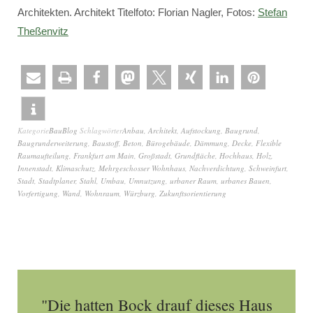
Architekten. Architekt Titelfoto: Florian Nagler, Fotos:
Stefan
Theßenvitz
Kategorie
BauBlog
Schlagwörter
Anbau
,
Architekt
,
Aufstockung
,
Baugrund
,
Baugrunderweiterung
,
Baustoff
,
Beton
,
Bürogebäude
,
Dämmung
,
Decke
,
Flexible
Raumaufteilung
,
Frankfurt am Main
,
Großstadt
,
Grundfläche
,
Hochhaus
,
Holz
,
Innenstadt
,
Klimaschutz
,
Mehrgeschosser Wohnhaus
,
Nachverdichtung
,
Schweinfurt
,
Stadt
,
Stadtplaner
,
Stahl
,
Umbau
,
Umnutzung
,
urbaner Raum
,
urbanes Bauen
,
Vorfertigung
,
Wand
,
Wohnraum
,
Würzburg
,
Zukunftsorientierung
"Die hatten Bock drauf dieses Haus