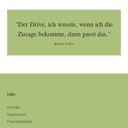
"Der Drive, ich wusste, wenn ich die
Zusage bekomme, dann passt das."
Kunden O-Ton
Info
Kontakt
Impressum
Partnerbetriebe