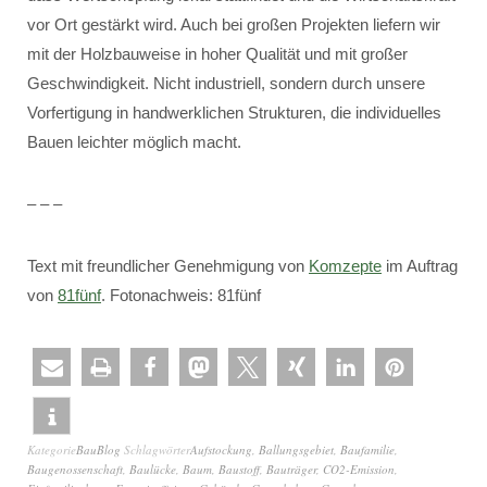
vor Ort gestärkt wird. Auch bei großen Projekten liefern wir
mit der Holzbauweise in hoher Qualität und mit großer
Geschwindigkeit. Nicht industriell, sondern durch unsere
Vorfertigung in handwerklichen Strukturen, die individuelles
Bauen leichter möglich macht.
– – –
Text mit freundlicher Genehmigung von
Komzepte
im Auftrag
von
81fünf
. Fotonachweis: 81fünf
Kategorie
BauBlog
Schlagwörter
Aufstockung
,
Ballungsgebiet
,
Baufamilie
,
Baugenossenschaft
,
Baulücke
,
Baum
,
Baustoff
,
Bauträger
,
CO2-Emission
,