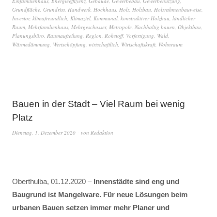
Einfamilienhaus
,
Energieeffizienz
,
Gebäude
,
Gewerbebau
,
Gewerbenutzung
,
Grundfläche
,
Grundriss
,
Handwerk
,
Hochhaus
,
Holz
,
Holzbau
,
Holzrahmenbauweise
,
Investor
,
klimafreundlich
,
Klimaziel
,
Kommunal
,
konstruktiver Holzbau
,
ländlicher
Raum
,
Mehrfamilienhaus
,
Mehrgeschosser
,
Metropole
,
Nachhaltig bauen
,
Objektbau
,
Planungsbüro
,
Raumaufteilung
,
Region
,
Rohstoff
,
Vorfertigung
,
Wald
,
Wärmedämmung
,
Wertschöpfung
,
wirtschaftlich
,
Wirtschaftskraft
,
Wohnraum
Bauen in der Stadt – Viel Raum bei wenig
Platz
Dienstag, 1. Dezember 2020
von
Redaktion
Oberthulba, 01.12.2020 –
Innenstädte sind eng und
Baugrund ist Mangelware. Für neue Lösungen beim
urbanen Bauen setzen immer mehr Planer und