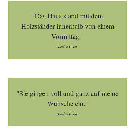
"Das Haus stand mit dem
Holzständer innerhalb von einem
Vormittag."
Kunden O-Ton
"Sie gingen voll und ganz auf meine
Wünsche ein."
Kunden O-Ton