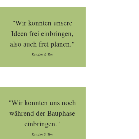
"Wir konnten unsere
Ideen frei einbringen,
also auch frei planen."
Kunden O-Ton
"Wir konnten uns noch
während der Bauphase
einbringen."
Kunden O-Ton