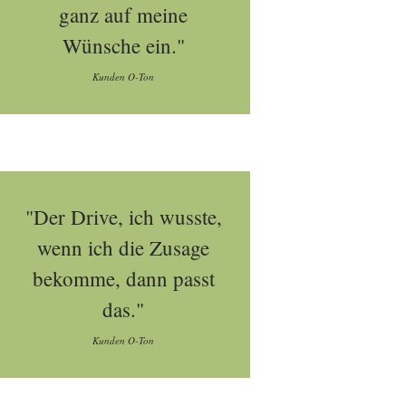
ganz auf meine
Wünsche ein."
Kunden O-Ton
"Der Drive, ich wusste,
wenn ich die Zusage
bekomme, dann passt
das."
Kunden O-Ton