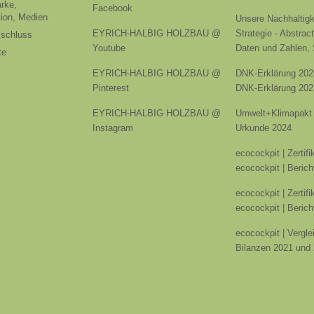
rke,
Facebook
ion, Medien
Unsere Nachhaltigk
EYRICH-HALBIG HOLZBAU @
Strategie - Abstrac
sschluss
Youtube
Daten und Zahlen,
te
EYRICH-HALBIG HOLZBAU @
DNK-Erklärung 202
Pinterest
DNK-Erklärung 202
EYRICH-HALBIG HOLZBAU @
Umwelt+Klimapakt 
Instagram
Urkunde 2024
ecocockpit | Zertif
ecocockpit | Berich
ecocockpit | Zertif
ecocockpit | Berich
ecocockpit | Vergle
Bilanzen 2021 und