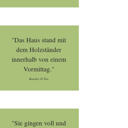
"Das Haus stand mit
dem Holzständer
innerhalb von einem
Vormittag."
Kunden O-Ton
"Sie gingen voll und