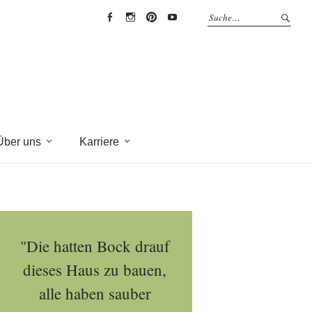
EYRICH-
EYRICH-
EYRICH-
EYRICH-
HALBIG
HALBIG
HALBIG
HALBIG
HOLZBAU
HOLZBAU
HOLZBAU
HOLZBAU
@
@
@
@
Facebook
Instagram
Pinterest
Youtube
Über uns
Karriere
"Die hatten Bock drauf
dieses Haus zu bauen,
alle haben sauber