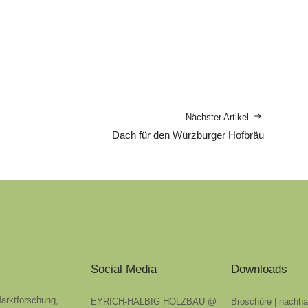
Nächster Artikel
Dach für den Würzburger Hofbräu
Social Media
Downloads
Marktforschung,
EYRICH-HALBIG HOLZBAU @
Broschüre | nachha