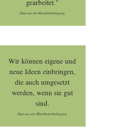
gearbeitet."
Zitat aus der Kundenbefragung
Wir können eigene und
neue Ideen einbringen,
die auch umgesetzt
werden, wenn sie gut
sind.
Zitat aus der Mitarbeiterbefragung