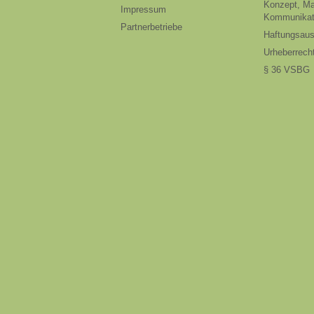
Konzept, Ma
Impressum
Kommunikat
Partnerbetriebe
Haftungsau
Urheberrech
§ 36 VSBG