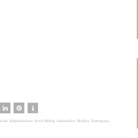
ldecke
,
Einfamilienhaus
,
Eyrich-Halbig
,
Güntersleben
,
Holzbau
,
Vorfertigung
,