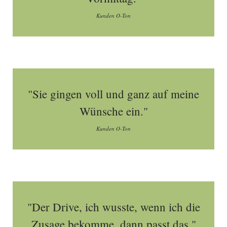
Kunden O-Ton
"Sie gingen voll und ganz auf meine
Wünsche ein."
Kunden O-Ton
"Der Drive, ich wusste, wenn ich die
Zusage bekomme, dann passt das."