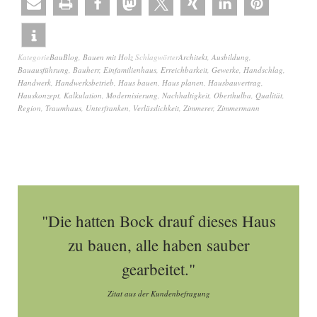
Kategorie
BauBlog
,
Bauen mit Holz
Schlagwörter
Architekt
,
Ausbildung
,
Bauausführung
,
Bauherr
,
Einfamilienhaus
,
Erreichbarkeit
,
Gewerke
,
Handschlag
,
Handwerk
,
Handwerksbetrieb
,
Haus bauen
,
Haus planen
,
Hausbauvertrag
,
Hauskonzept
,
Kalkulation
,
Modernisierung
,
Nachhaltigkeit
,
Oberthulba
,
Qualität
,
Region
,
Traumhaus
,
Unterfranken
,
Verlässlichkeit
,
Zimmerer
,
Zimmermann
"Die hatten Bock drauf dieses Haus
zu bauen, alle haben sauber
gearbeitet."
Zitat aus der Kundenbefragung