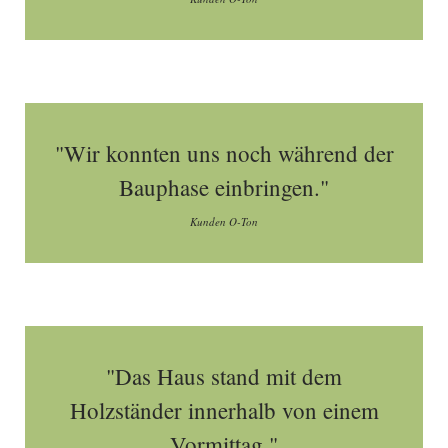
"Wir konnten uns noch während der
Bauphase einbringen."
Kunden O-Ton
"Das Haus stand mit dem
Holzständer innerhalb von einem
Vormittag."