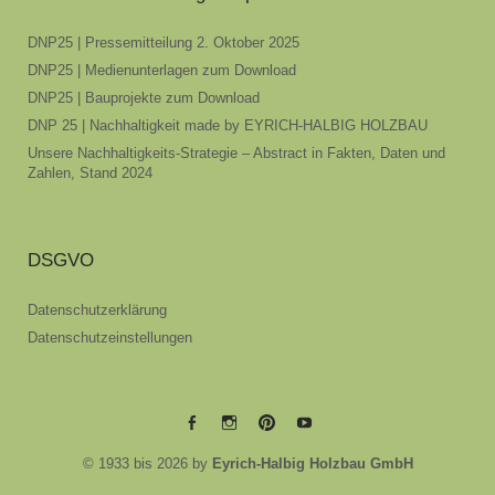
DNP25 | Pressemitteilung 2. Oktober 2025
DNP25 | Medienunterlagen zum Download
DNP25 | Bauprojekte zum Download
DNP 25 | Nachhaltigkeit made by EYRICH-HALBIG HOLZBAU
Unsere Nachhaltigkeits-Strategie – Abstract in Fakten, Daten und
Zahlen, Stand 2024
DSGVO
Datenschutzerklärung
Datenschutzeinstellungen
EYRICH-
EYRICH-
EYRICH-
EYRICH-
© 1933 bis 2026 by
Eyrich-Halbig Holzbau GmbH
HALBIG
HALBIG
HALBIG
HALBIG