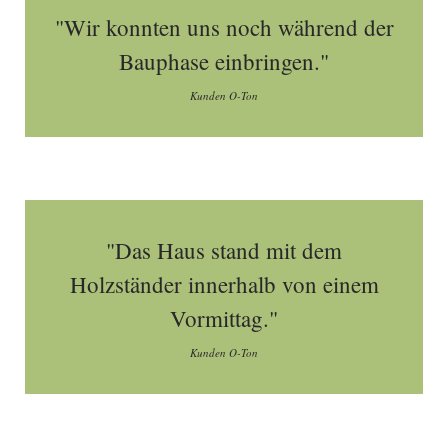
"Wir konnten uns noch während der
Bauphase einbringen."
Kunden O-Ton
"Das Haus stand mit dem
Holzständer innerhalb von einem
Vormittag."
Kunden O-Ton