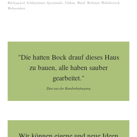
Rückzugsort
,
Schlafzimmer
,
Sportstudio
,
Umbau
,
Wand
,
Werkstatt
,
Wohnbereich
,
Wohneinheit
"Die hatten Bock drauf dieses Haus
zu bauen, alle haben sauber
gearbeitet."
Zitat aus der Kundenbefragung
Wir können eigene und neue Ideen