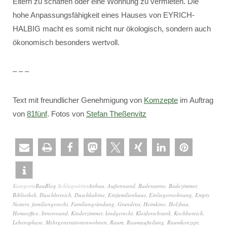
Eltern zu schaffen oder eine Wohnung zu vermieten. Die
hohe Anpassungsfähigkeit eines Hauses von EYRICH-
HALBIG macht es somit nicht nur ökologisch, sondern auch
ökonomisch besonders wertvoll.
– – –
Text mit freundlicher Genehmigung von
Komzepte
im Auftrag
von
81fünf
. Fotos von
Stefan Theßenvitz
Kategorie
BauBlog
Schlagwörter
Anbau
,
Außenwand
,
Badewanne
,
Badezimmer
,
Bibliothek
,
Duschbereich
,
Duschkabine
,
Einfamilienhaus
,
Einliegerwohnung
,
Empty
Nesters
,
familiengerecht
,
Familiengründung
,
Grundriss
,
Heimkino
,
Holzbau
,
Homeoffice
,
Innenwand
,
Kinderzimmer
,
kindgerecht
,
Kleiderschrank
,
Kochbereich
,
Lebensphase
,
Mehrgenerationenwohnen
,
Raum
,
Raumaufteilung
,
Raumkonzept
,