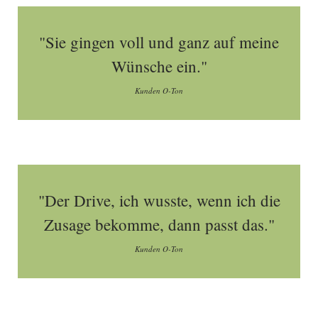
"Sie gingen voll und ganz auf meine
Wünsche ein."
Kunden O-Ton
"Der Drive, ich wusste, wenn ich die
Zusage bekomme, dann passt das."
Kunden O-Ton