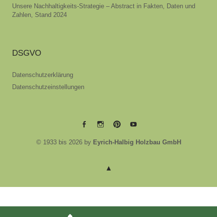
Unsere Nachhaltigkeits-Strategie – Abstract in Fakten, Daten und
Zahlen, Stand 2024
DSGVO
Datenschutzerklärung
Datenschutzeinstellungen
EYRICH-
EYRICH-
EYRICH-
EYRICH-
© 1933 bis 2026 by
Eyrich-Halbig Holzbau GmbH
HALBIG
HALBIG
HALBIG
HALBIG
HOLZBAU
HOLZBAU
HOLZBAU
HOLZBAU
@
@
@
@
Facebook
Instagram
Pinterest
Youtube