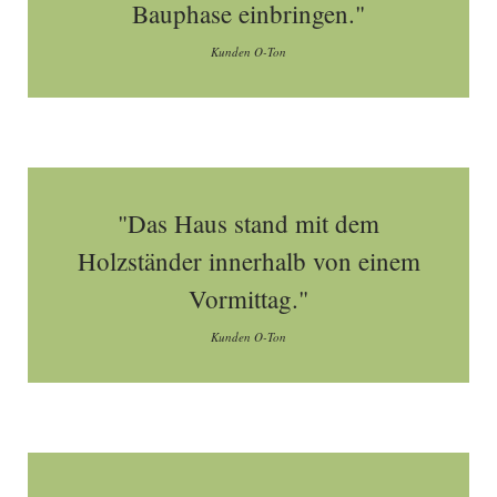
Bauphase einbringen."
Kunden O-Ton
"Das Haus stand mit dem
Holzständer innerhalb von einem
Vormittag."
Kunden O-Ton