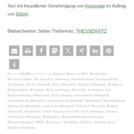
Text mit freundlicher Genehmigung von
Komzepte
im Auftrag
von
81fünf
.
Bildnachweise: Stefan Theßenvitz,
THESSENVITZ
Kategorie
BauBlog
Schlagwörter
Altpapier
,
Bauen mit Holz
,
Brandschutz
,
Brandschutzklasse
,
Dachgeschoß
,
Dämmung
,
Einfamilienhaus
,
Energieaufwand
,
Feuchtigkeit
,
Flachs
,
Glaswolle
,
Hanf
,
Hitzeschutz
,
Holzfaser-Dämmung
,
Holzfasern
,
Holzfaserplatte
,
Holzspäne
,
Holzverarbeitung
,
Holzwolle)
,
Innenraum
,
Jute
,
Kältespeicherung
,
Klimaschutz
,
Kork
,
Lehmputz
,
mineralischer Dämmstoff
,
nachwachsende Materialien
,
nachwachsende Rohstoffe
,
Nadelbaum
,
Naturdämmstoff
,
ökologische Materialien
,
organischer Dämmstoff
,
Polystyrol
,
Recycling
,
Restholz
,
Schafwolle
,
Schallschutz
,
Schilf
,
Seegras
,
Steinwolle
,
Stroh-Dämmung
,
Styropor
,
synthetischer Dämmstoff
,
Wandaufbau
,
Wärmedämmverbundsystemen
,
Wärmeleitfähigkeit
,
WDVS
,
Wiesengras
,
Wohnklima
,
Zellulose
,
Zellulose Stroh
,
Zellulose-Dämmung