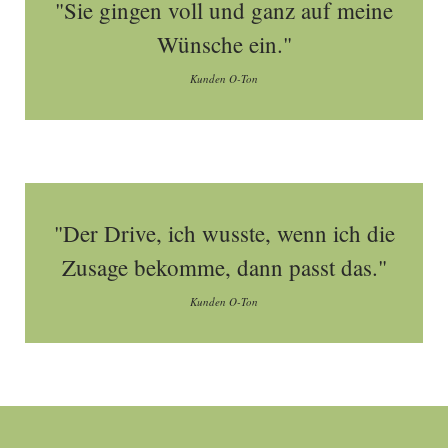
"Sie gingen voll und ganz auf meine
Wünsche ein."
Kunden O-Ton
"Der Drive, ich wusste, wenn ich die
Zusage bekomme, dann passt das."
Kunden O-Ton