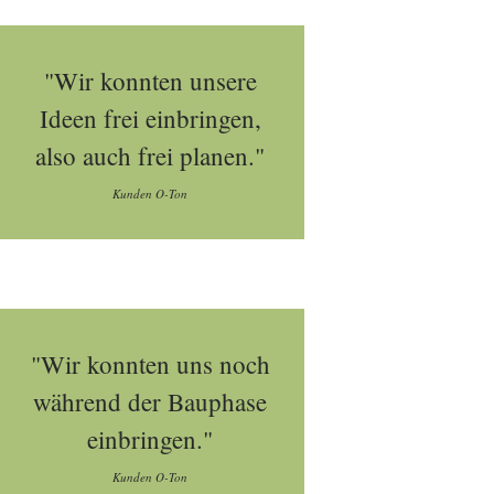
"Wir konnten unsere
Ideen frei einbringen,
also auch frei planen."
Kunden O-Ton
"Wir konnten uns noch
während der Bauphase
einbringen."
Kunden O-Ton