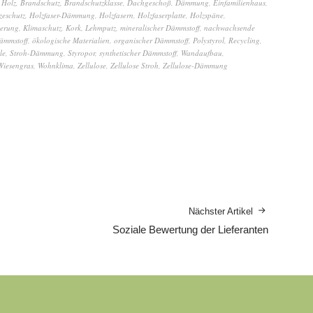
 Holz
,
Brandschutz
,
Brandschutzklasse
,
Dachgeschoß
,
Dämmung
,
Einfamilienhaus
,
zeschutz
,
Holzfaser-Dämmung
,
Holzfasern
,
Holzfaserplatte
,
Holzspäne
,
herung
,
Klimaschutz
,
Kork
,
Lehmputz
,
mineralischer Dämmstoff
,
nachwachsende
ämmstoff
,
ökologische Materialien
,
organischer Dämmstoff
,
Polystyrol
,
Recycling
,
le
,
Stroh-Dämmung
,
Styropor
,
synthetischer Dämmstoff
,
Wandaufbau
,
Wiesengras
,
Wohnklima
,
Zellulose
,
Zellulose Stroh
,
Zellulose-Dämmung
Nächster Artikel
Soziale Bewertung der Lieferanten