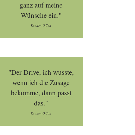
ganz auf meine
Wünsche ein."
Kunden O-Ton
"Der Drive, ich wusste,
wenn ich die Zusage
bekomme, dann passt
das."
Kunden O-Ton