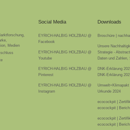
Social Media
Downloads
Marktforschung,
EYRICH-HALBIG HOLZBAU @
Broschüre | nachha
rke,
Facebook
ion, Medien
Unsere Nachhaltigk
EYRICH-HALBIG HOLZBAU @
Strategie - Abstrac
sschluss
Youtube
Daten und Zahlen,
te
EYRICH-HALBIG HOLZBAU @
DNK-Erklärung 202
Pinterest
DNK-Erklärung 202
EYRICH-HALBIG HOLZBAU @
Umwelt+Klimapakt 
Instagram
Urkunde 2024
ecocockpit | Zertif
ecocockpit | Berich
ecocockpit | Zertif
ecocockpit | Berich