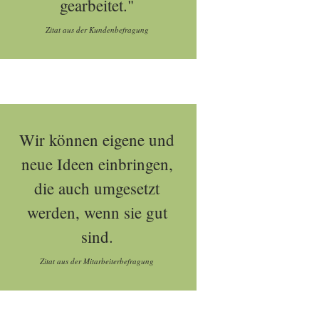
gearbeitet."
Zitat aus der Kundenbefragung
Wir können eigene und
neue Ideen einbringen,
die auch umgesetzt
werden, wenn sie gut
sind.
Zitat aus der Mitarbeiterbefragung