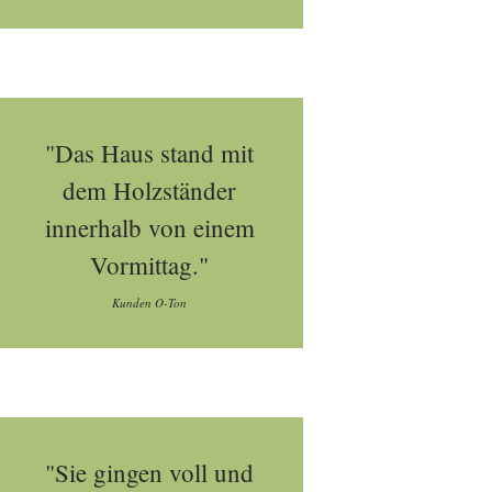
"Das Haus stand mit
dem Holzständer
innerhalb von einem
Vormittag."
Kunden O-Ton
"Sie gingen voll und