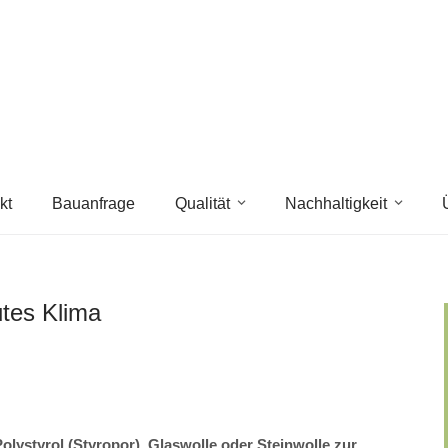
kt
Bauanfrage
Qualität
Nachhaltigkeit
tes Klima
olystyrol (Styropor), Glaswolle oder Steinwolle zur