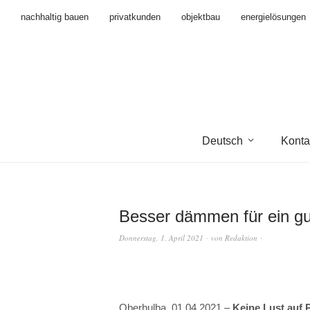
nachhaltig bauen
privatkunden
objektbau
energielösungen
Deutsch
Konta
Besser dämmen für ein gu
Donnerstag, 1. April 2021
von
Redaktion
Oberhulba, 01.04.2021 –
Keine Lust auf P