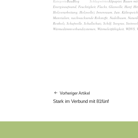
Kategorie
BauBlog
Schlagwörter
Altpapier
,
Bauen mit
Energieaufwand
,
Feuchtigkeit
,
Flachs
,
Glaswolle
,
Hanf
,
Hit
Holzverarbeitung
,
Holzwolle)
,
Innenraum
,
Jute
,
Kältespeic
Materialien
,
nachwachsende Rohstoffe
,
Nadelbaum
,
Naturd
Restholz
,
Schafwolle
,
Schallschutz
,
Schilf
,
Seegras
,
Steinwol
Wärmedämmverbundsystemen
,
Wärmeleitfähigkeit
,
WDVS
,
Vorheriger Artikel
Stark im Verbund mit 81fünf