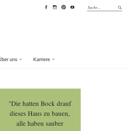
EYRICH-
EYRICH-
EYRICH-
EYRICH-
HALBIG
HALBIG
HALBIG
HALBIG
HOLZBAU
HOLZBAU
HOLZBAU
HOLZBAU
@
@
@
@
Facebook
Instagram
Pinterest
Youtube
Über uns
Karriere
"Die hatten Bock drauf
dieses Haus zu bauen,
alle haben sauber