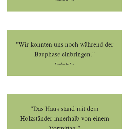
"Wir konnten uns noch während der
Bauphase einbringen."
Kunden O-Ton
"Das Haus stand mit dem
Holzständer innerhalb von einem
Vormittag."