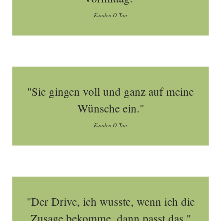
Kunden O-Ton
"Sie gingen voll und ganz auf meine
Wünsche ein."
Kunden O-Ton
"Der Drive, ich wusste, wenn ich die
Zusage bekomme, dann passt das."