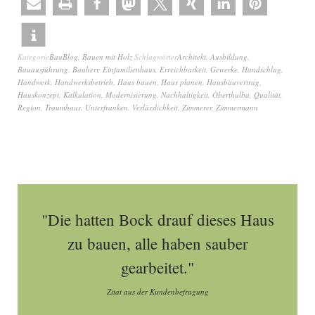
Kategorie
BauBlog
,
Bauen mit Holz
Schlagwörter
Architekt
,
Ausbildung
,
Bauausführung
,
Bauherr
,
Einfamilienhaus
,
Erreichbarkeit
,
Gewerke
,
Handschlag
,
Handwerk
,
Handwerksbetrieb
,
Haus bauen
,
Haus planen
,
Hausbauvertrag
,
Hauskonzept
,
Kalkulation
,
Modernisierung
,
Nachhaltigkeit
,
Oberthulba
,
Qualität
,
Region
,
Traumhaus
,
Unterfranken
,
Verlässlichkeit
,
Zimmerer
,
Zimmermann
"Die hatten Bock drauf dieses Haus
zu bauen, alle haben sauber
gearbeitet."
Zitat aus der Kundenbefragung