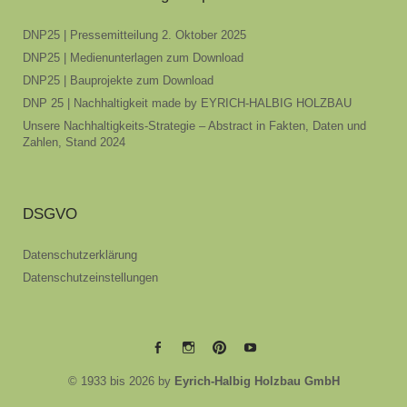
DNP25 | Pressemitteilung 2. Oktober 2025
DNP25 | Medienunterlagen zum Download
DNP25 | Bauprojekte zum Download
DNP 25 | Nachhaltigkeit made by EYRICH-HALBIG HOLZBAU
Unsere Nachhaltigkeits-Strategie – Abstract in Fakten, Daten und
Zahlen, Stand 2024
DSGVO
Datenschutzerklärung
Datenschutzeinstellungen
EYRICH-
EYRICH-
EYRICH-
EYRICH-
© 1933 bis 2026 by
Eyrich-Halbig Holzbau GmbH
HALBIG
HALBIG
HALBIG
HALBIG