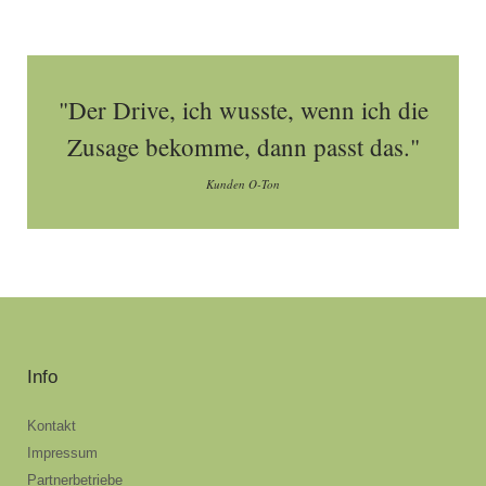
"Der Drive, ich wusste, wenn ich die
Zusage bekomme, dann passt das."
Kunden O-Ton
Info
Kontakt
Impressum
Partnerbetriebe