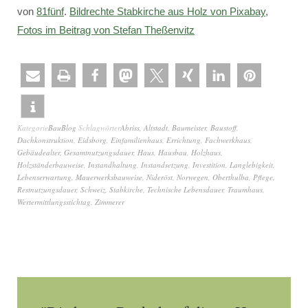
von
81fünf
.
Bildrechte Stabkirche aus Holz von Pixabay
,
Fotos im Beitrag von Stefan Theßenvitz
Kategorie
BauBlog
Schlagwörter
Abriss
,
Altstadt
,
Baumeister
,
Baustoff
,
Dachkonstruktion
,
Eidsborg
,
Einfamilienhaus
,
Errichtung
,
Fachwerkhaus
,
Gebäudealter
,
Gesamtnutzungsdauer
,
Haus
,
Hausbau
,
Holzhaus
,
Holzständerbauweise
,
Instandhaltung
,
Instandsetzung
,
Investition
,
Langlebigkeit
,
Lebenserwartung
,
Mauerwerksbauweise
,
Nideröst
,
Norwegen
,
Oberthulba
,
Pflege
,
Restnutzungsdauer
,
Schweiz
,
Stabkirche
,
Technische Lebensdauer
,
Traumhaus
,
Wertermittlungsstichtag
,
Zimmerer