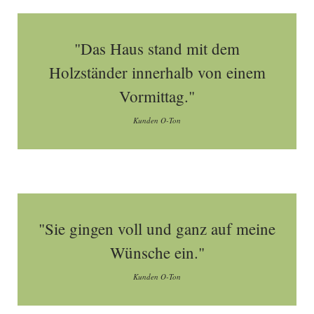
"Das Haus stand mit dem
Holzständer innerhalb von einem
Vormittag."
Kunden O-Ton
"Sie gingen voll und ganz auf meine
Wünsche ein."
Kunden O-Ton