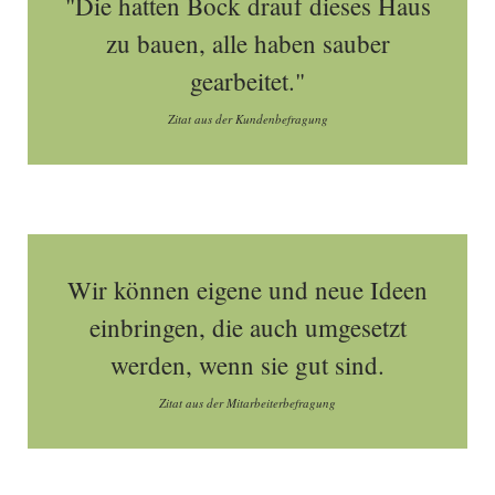
"Die hatten Bock drauf dieses Haus
zu bauen, alle haben sauber
gearbeitet."
Zitat aus der Kundenbefragung
Wir können eigene und neue Ideen
einbringen, die auch umgesetzt
werden, wenn sie gut sind.
Zitat aus der Mitarbeiterbefragung