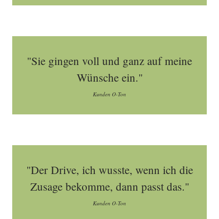
"Sie gingen voll und ganz auf meine
Wünsche ein."
Kunden O-Ton
"Der Drive, ich wusste, wenn ich die
Zusage bekomme, dann passt das."
Kunden O-Ton