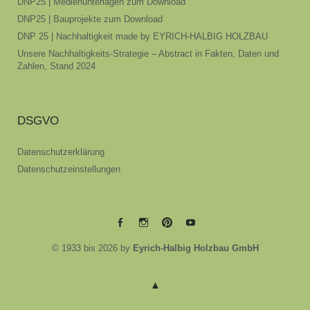
DNP25 | Medienunterlagen zum Download
DNP25 | Bauprojekte zum Download
DNP 25 | Nachhaltigkeit made by EYRICH-HALBIG HOLZBAU
Unsere Nachhaltigkeits-Strategie – Abstract in Fakten, Daten und
Zahlen, Stand 2024
DSGVO
Datenschutzerklärung
Datenschutzeinstellungen
EYRICH-
EYRICH-
EYRICH-
EYRICH-
© 1933 bis 2026 by
Eyrich-Halbig Holzbau GmbH
HALBIG
HALBIG
HALBIG
HALBIG
HOLZBAU
HOLZBAU
HOLZBAU
HOLZBAU
@
@
@
@
Facebook
Instagram
Pinterest
Youtube