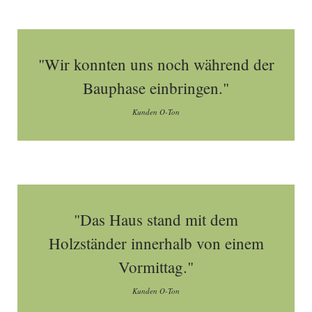
"Wir konnten uns noch während der
Bauphase einbringen."
Kunden O-Ton
"Das Haus stand mit dem
Holzständer innerhalb von einem
Vormittag."
Kunden O-Ton