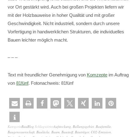
vor Ort gestärkt wird. Auch bei großen Projekten liefern wir
mit der Holzbauweise in hoher Qualität und mit großer
Geschwindigkeit. Nicht industriell, sondern durch unsere
Vorfertigung in handwerklichen Strukturen, die individuelles
Bauen leichter möglich macht.
– – –
Text mit freundlicher Genehmigung von
Komzepte
im Auftrag
von
81fünf
. Fotonachweis: 81fünf
Kategorie
BauBlog
Schlagwörter
Aufstockung
,
Ballungsgebiet
,
Baufamilie
,
Baugenossenschaft
,
Baulücke
,
Baum
,
Baustoff
,
Bauträger
,
CO2-Emission
,