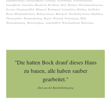
Einfamilienhaus
,
Energieeffizienz
,
Gebäude
,
Gewerbebau
,
Gewerbenutzung
,
Grundfläche
,
Grundriss
,
Handwerk
,
Hochhaus
,
Holz
,
Holzbau
,
Holzrahmenbauweise
,
Investor
,
klimafreundlich
,
Klimaziel
,
Kommunal
,
konstruktiver Holzbau
,
ländlicher
Raum
,
Mehrfamilienhaus
,
Mehrgeschosser
,
Metropole
,
Nachhaltig bauen
,
Objektbau
,
Planungsbüro
,
Raumaufteilung
,
Region
,
Rohstoff
,
Vorfertigung
,
Wald
,
Wärmedämmung
,
Wertschöpfung
,
wirtschaftlich
,
Wirtschaftskraft
,
Wohnraum
"Die hatten Bock drauf dieses Haus
zu bauen, alle haben sauber
gearbeitet."
Zitat aus der Kundenbefragung