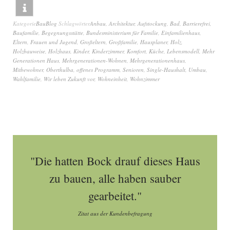
Kategorie
BauBlog
Schlagwörter
Anbau
,
Architektur
,
Aufstockung
,
Bad
,
Barrierefrei
,
Baufamilie
,
Begegnungsstätte
,
Bundesministerium für Familie
,
Einfamilienhaus
,
Eltern
,
Frauen und Jugend
,
Großeltern
,
Großfamilie
,
Hausplaner
,
Holz
,
Holzbauweise
,
Holzhaus
,
Kinder
,
Kinderzimmer
,
Komfort
,
Küche
,
Lebensmodell
,
Mehr
Generationen Haus
,
Mehrgenerationen-Wohnen
,
Mehrgenerationenhaus
,
Mitbewohner
,
Oberthulba
,
offenes Programm
,
Senioren
,
Single-Haushalt
,
Umbau
,
Wahlfamilie
,
Wir leben Zukunft vor
,
Wohneinheit
,
Wohnzimmer
"Die hatten Bock drauf dieses Haus
zu bauen, alle haben sauber
gearbeitet."
Zitat aus der Kundenbefragung