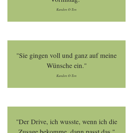
Kunden O-Ton
"Sie gingen voll und ganz auf meine
Wünsche ein."
Kunden O-Ton
"Der Drive, ich wusste, wenn ich die
Zusage bekomme, dann passt das."