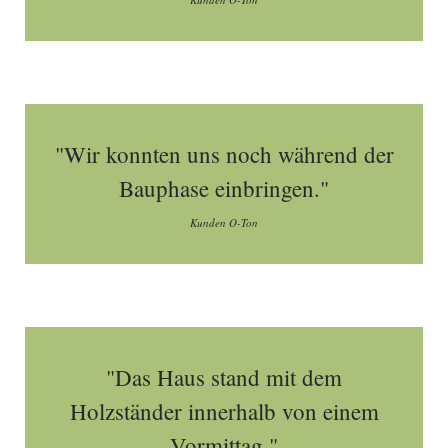
"Wir konnten uns noch während der
Bauphase einbringen."
Kunden O-Ton
"Das Haus stand mit dem
Holzständer innerhalb von einem
Vormittag."