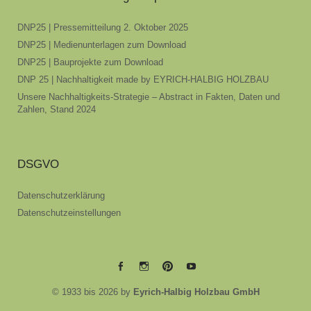
DNP25 | Pressemitteilung 2. Oktober 2025
DNP25 | Medienunterlagen zum Download
DNP25 | Bauprojekte zum Download
DNP 25 | Nachhaltigkeit made by EYRICH-HALBIG HOLZBAU
Unsere Nachhaltigkeits-Strategie – Abstract in Fakten, Daten und
Zahlen, Stand 2024
DSGVO
Datenschutzerklärung
Datenschutzeinstellungen
EYRICH-
EYRICH-
EYRICH-
EYRICH-
© 1933 bis 2026 by
Eyrich-Halbig Holzbau GmbH
HALBIG
HALBIG
HALBIG
HALBIG