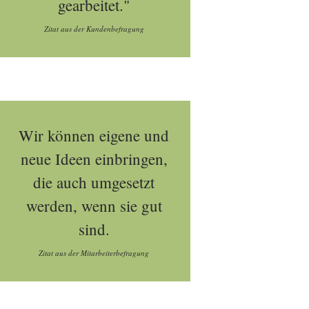
gearbeitet."
Zitat aus der Kundenbefragung
Wir können eigene und
neue Ideen einbringen,
die auch umgesetzt
werden, wenn sie gut
sind.
Zitat aus der Mitarbeiterbefragung