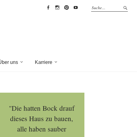
EYRICH-
EYRICH-
EYRICH-
EYRICH-
HALBIG
HALBIG
HALBIG
HALBIG
HOLZBAU
HOLZBAU
HOLZBAU
HOLZBAU
@
@
@
@
Facebook
Instagram
Pinterest
Youtube
Über uns
Karriere
"Die hatten Bock drauf
dieses Haus zu bauen,
alle haben sauber