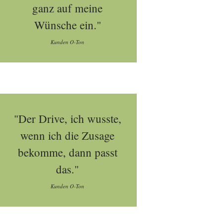
ganz auf meine
Wünsche ein."
Kunden O-Ton
"Der Drive, ich wusste,
wenn ich die Zusage
bekomme, dann passt
das."
Kunden O-Ton