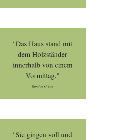
"Das Haus stand mit
dem Holzständer
innerhalb von einem
Vormittag."
Kunden O-Ton
"Sie gingen voll und