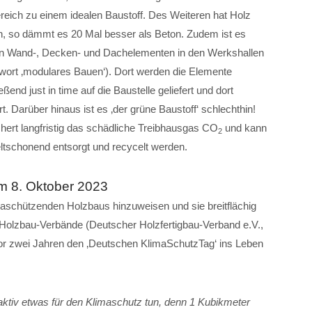
eich zu einem idealen Baustoff. Des Weiteren hat Holz
so dämmt es 20 Mal besser als Beton. Zudem ist es
ten Wand-, Decken- und Dachelementen in den Werkshallen
wort ‚modulares Bauen‘). Dort werden die Elemente
ßend just in time auf die Baustelle geliefert und dort
 Darüber hinaus ist es ‚der grüne Baustoff‘ schlechthin!
ichert langfristig das schädliche Treibhausgas CO
und kann
2
tschonend entsorgt und recycelt werden.
m 8. Oktober 2023
aschützenden Holzbaus hinzuweisen und sie breitflächig
Holzbau-Verbände (Deutscher Holzfertigbau-Verband e.V.,
r zwei Jahren den ‚Deutschen KlimaSchutzTag‘ ins Leben
 aktiv etwas für den Klimaschutz tun, denn 1 Kubikmeter