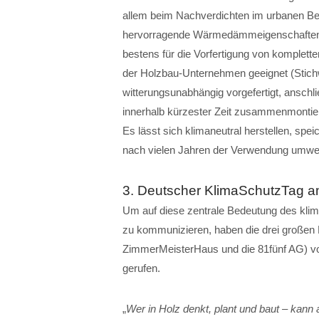
allem beim Nachverdichten im urbanen Ber
hervorragende Wärmedämmeigenschaften, 
bestens für die Vorfertigung von komplet
der Holzbau-Unternehmen geeignet (Stich
witterungsunabhängig vorgefertigt, anschlie
innerhalb kürzester Zeit zusammenmontiert.
Es lässt sich klimaneutral herstellen, spe
nach vielen Jahren der Verwendung umwel
3. Deutscher KlimaSchutzTag a
Um auf diese zentrale Bedeutung des klim
zu kommunizieren, haben die drei großen 
ZimmerMeisterHaus und die 81fünf AG) vo
gerufen.
„
Wer in Holz denkt, plant und baut – kann