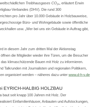
mweltschädlichen Treibhausgases CO
„, erläutert Erwin
2
ertigbau-Verbandes (DHV). Die rund 300
rrichten pro Jahr über 10.000 Gebäude in Holzbauweise,
ehrgeschossige Büro- und Wohngebäude sowie öffentliche
eckhallen usw. „Wer bei uns ein Gebäude in Auftrag gibt,
d in diesem Jahr zum dritten Mal der Aktionstag
öffnen die Mitglieder wieder ihre Türen, um die Besucher
r das klimaschützende Bauen mit Holz zu informieren.
d Talkrunden mit Journalisten und regionalen Politikern,
en organisiert werden – näheres dazu unter
www.d-h-v.de
 bei EYRICH-HALBIG HOLZBAU
aut seit knapp 100 Jahren mit Holz. Der
realisiert Einfamilienhäuser, Anbauten und Aufstockungen,