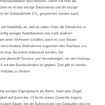
Holzbauinitiative‘ beschlossen. Damit soll Holz als
enn es ist das einzige Baumaterial und die einzige
 und der Gebäudehülle CO
gespeichert werden kann.
2
iel Nadelholz an, weil an vielen Orten die Klimakrise zu
künftig weniger Nadelbäumen und mehr anderen
ann einen Mehrwert schaffen, wenn es zum Bauen
eht verschiedene Maßnahmen zugunsten des Holzbaus vor:
und neue Techniken entwickelt werden. Die
n und überprüft Gesetze und Verordnungen, um den Holzbau
ch mit den Bundesländern ist geplant. Dort gibt es bereits
 Holzbau zu fördern
 hat weniger Eigengewicht als Beton, Stahl oder Ziegel,
igkeit auf (kann das 14-fache seines Gewichts tragen).
ossigen Bauen, bei der Aufstockung von Gebäuden und vor