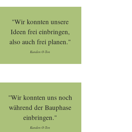
"Wir konnten unsere
Ideen frei einbringen,
also auch frei planen."
Kunden O-Ton
"Wir konnten uns noch
während der Bauphase
einbringen."
Kunden O-Ton