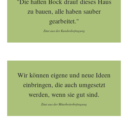
"Die hatten Bock drauf dieses Haus
zu bauen, alle haben sauber
gearbeitet."
Zitat aus der Kundenbefragung
Wir können eigene und neue Ideen
einbringen, die auch umgesetzt
werden, wenn sie gut sind.
Zitat aus der Mitarbeiterbefragung