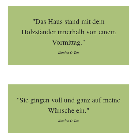
"Das Haus stand mit dem
Holzständer innerhalb von einem
Vormittag."
Kunden O-Ton
"Sie gingen voll und ganz auf meine
Wünsche ein."
Kunden O-Ton