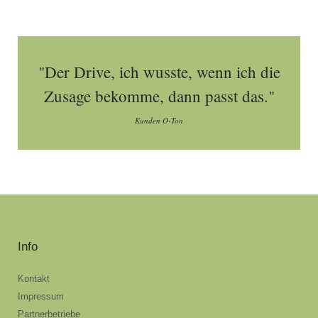
"Der Drive, ich wusste, wenn ich die
Zusage bekomme, dann passt das."
Kunden O-Ton
Info
Kontakt
Impressum
Partnerbetriebe