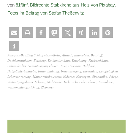
von
81fünf
.
Bildrechte Stabkirche aus Holz von Pixabay
,
Fotos im Beitrag von Stefan Theßenvitz
Kategorie
BauBlog
Schlagwörter
Abriss
,
Altstadt
,
Baumeister
,
Baustoff
,
Dachkonstruktion
,
Eidsborg
,
Einfamilienhaus
,
Errichtung
,
Fachwerkhaus
,
Gebäudealter
,
Gesamtnutzungsdauer
,
Haus
,
Hausbau
,
Holzhaus
,
Holzständerbauweise
,
Instandhaltung
,
Instandsetzung
,
Investition
,
Langlebigkeit
,
Lebenserwartung
,
Mauerwerksbauweise
,
Nideröst
,
Norwegen
,
Oberthulba
,
Pflege
,
Restnutzungsdauer
,
Schweiz
,
Stabkirche
,
Technische Lebensdauer
,
Traumhaus
,
Wertermittlungsstichtag
,
Zimmerer