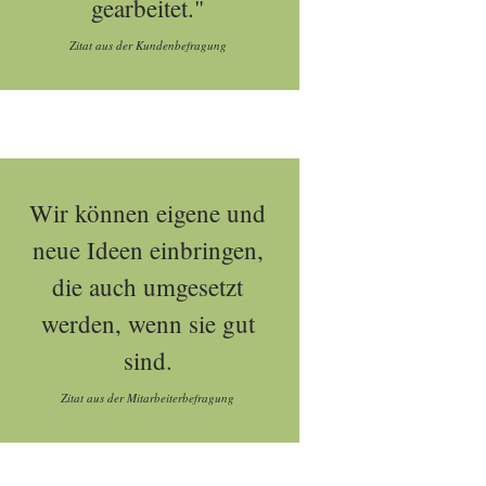
gearbeitet."
Zitat aus der Kundenbefragung
Wir können eigene und
neue Ideen einbringen,
die auch umgesetzt
werden, wenn sie gut
sind.
Zitat aus der Mitarbeiterbefragung