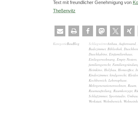
Text mit freundlicher Genehmigung von
Ko
Theßenvitz
Kategorie
BauBlog
Schlagwörter
Anbau
,
Außenwand
,
Badezimmer
,
Bibliothek
,
Duschber
Duschkabine
,
Einfamilienhaus
,
Einliegerwohnung
,
Empty Nesters
,
familiengerecht
,
Familiengründun
Heimkino
,
Holzbau
,
Homeoffice
,
I
Kinderzimmer
,
kindgerecht
,
Kleide
Kochbereich
,
Lebensphase
,
Mehrgenerationenwohnen
,
Raum
,
Raumaufteilung
,
Raumkonzept
,
Rü
Schlafzimmer
,
Sportstudio
,
Umbau
Werkstatt
,
Wohnbereich
,
Wohneinhe