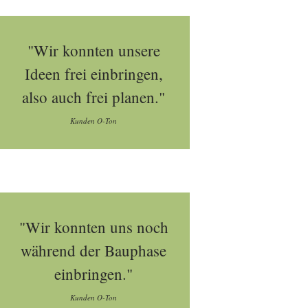
"Wir konnten unsere
Ideen frei einbringen,
also auch frei planen."
Kunden O-Ton
"Wir konnten uns noch
während der Bauphase
einbringen."
Kunden O-Ton