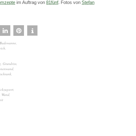
mzepte
im Auftrag von
81fünf
. Fotos von
Stefan
Badewanne
,
eich
,
g
,
Grundriss
,
nnenwand
,
rschrank
,
ckzugsort
,
,
Wand
,
it