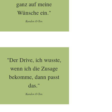
ganz auf meine
Wünsche ein."
Kunden O-Ton
"Der Drive, ich wusste,
wenn ich die Zusage
bekomme, dann passt
das."
Kunden O-Ton