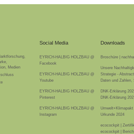
Social Media
Downloads
Marktforschung,
EYRICH-HALBIG HOLZBAU @
Broschüre | nachha
rke,
Facebook
ion, Medien
Unsere Nachhaltigk
EYRICH-HALBIG HOLZBAU @
Strategie - Abstrac
sschluss
Youtube
Daten und Zahlen,
te
EYRICH-HALBIG HOLZBAU @
DNK-Erklärung 202
Pinterest
DNK-Erklärung 202
EYRICH-HALBIG HOLZBAU @
Umwelt+Klimapakt 
Instagram
Urkunde 2024
ecocockpit | Zertif
ecocockpit | Berich