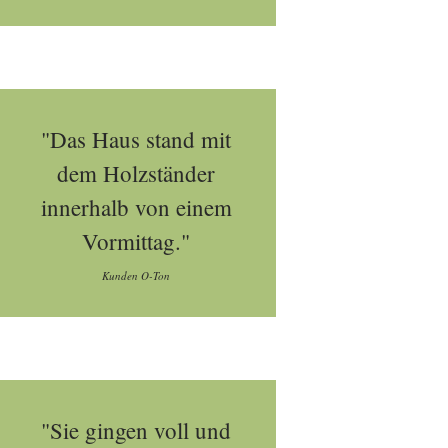
"Das Haus stand mit
dem Holzständer
innerhalb von einem
Vormittag."
Kunden O-Ton
"Sie gingen voll und