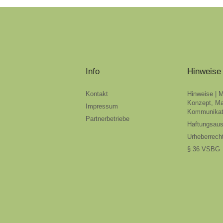
Info
Hinweise
Kontakt
Hinweise | 
Konzept, Ma
Impressum
Kommunikat
Partnerbetriebe
Haftungsau
Urheberrech
§ 36 VSBG