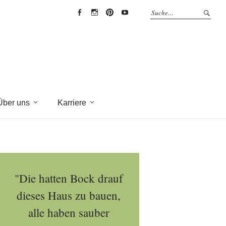
EYRICH-
EYRICH-
EYRICH-
EYRICH-
HALBIG
HALBIG
HALBIG
HALBIG
HOLZBAU
HOLZBAU
HOLZBAU
HOLZBAU
@
@
@
@
Facebook
Instagram
Pinterest
Youtube
Über uns
Karriere
"Die hatten Bock drauf
dieses Haus zu bauen,
alle haben sauber