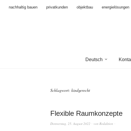
nachhaltig bauen
privatkunden
objektbau
energielösungen
Deutsch
Konta
Schlagwort:
kindgerecht
Flexible Raumkonzepte
Donnerstag, 25. August 2022
von
Redaktion