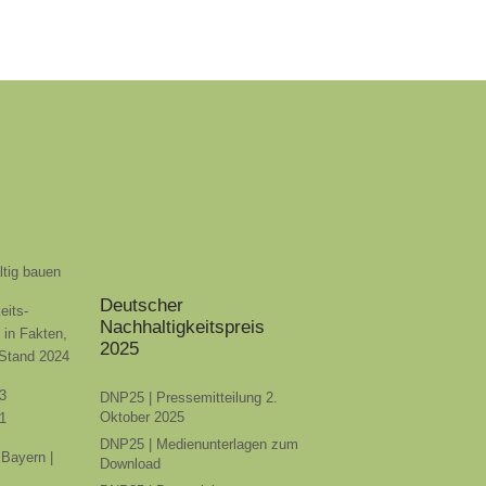
ltig bauen
Deutscher
eits-
Nachhaltigkeitspreis
t in Fakten,
2025
 Stand 2024
3
DNP25 | Pressemitteilung 2.
Oktober 2025
1
DNP25 | Medienunterlagen zum
Bayern |
Download