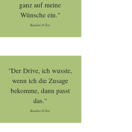
ganz auf meine
Wünsche ein."
Kunden O-Ton
"Der Drive, ich wusste,
wenn ich die Zusage
bekomme, dann passt
das."
Kunden O-Ton