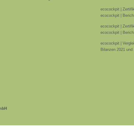
ecocockpit | Zertif
ecocockpit | Berich
ecocockpit | Zertif
ecocockpit | Berich
ecocockpit | Vergle
Bilanzen 2021 und
GmbH