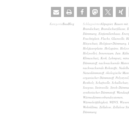
Kategorie
BauBlog
Schlagwörter
Altpapier
,
Bauen mit 
Brandschutz
,
Brandschutzklasse
,
D
Dämmung
,
Einfamilienhaus
,
Ener
Feuchtigkeit
,
Flachs
,
Glaswolle
,
H
Hitzeschutz
,
Holzfaser-Dämmung
,
Holzfaserplatte
,
Holzspäne
,
Holzve
Holzwolle)
,
Innenraum
,
Jute
,
Kält
Klimaschutz
,
Kork
,
Lehmputz
,
mine
Dämmstoff
,
nachwachsende Materi
nachwachsende Rohstoffe
,
Nadel
Naturdämmstoff
,
ökologische Mate
organischer Dämmstoff
,
Polystyrol
Restholz
,
Schafwolle
,
Schallschutz
Seegras
,
Steinwolle
,
Stroh-Dämm
synthetischer Dämmstoff
,
Wandauf
Wärmedämmverbundsystemen
,
Wärmeleitfähigkeit
,
WDVS
,
Wiesen
Wohnklima
,
Zellulose
,
Zellulose St
Dämmung