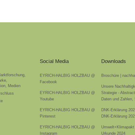
Social Media
Downloads
Marktforschung,
EYRICH-HALBIG HOLZBAU @
Broschüre | nachha
rke,
Facebook
ion, Medien
Unsere Nachhaltigk
EYRICH-HALBIG HOLZBAU @
Strategie - Abstrac
sschluss
Youtube
Daten und Zahlen,
te
EYRICH-HALBIG HOLZBAU @
DNK-Erklärung 202
Pinterest
DNK-Erklärung 202
EYRICH-HALBIG HOLZBAU @
Umwelt+Klimapakt 
Instagram
Urkunde 2024