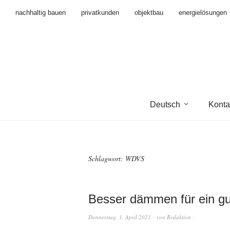
nachhaltig bauen
privatkunden
objektbau
energielösungen
Deutsch
Konta
Schlagwort:
WDVS
Besser dämmen für ein gu
Donnerstag, 1. April 2021
von
Redaktion