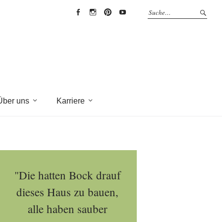
EYRICH-
EYRICH-
EYRICH-
EYRICH-
HALBIG
HALBIG
HALBIG
HALBIG
HOLZBAU
HOLZBAU
HOLZBAU
HOLZBAU
@
@
@
@
Facebook
Instagram
Pinterest
Youtube
Über uns
Karriere
"Die hatten Bock drauf
dieses Haus zu bauen,
alle haben sauber