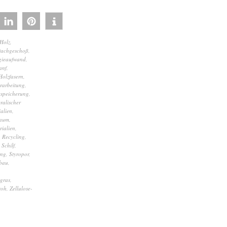
Holz
,
achgeschoß
,
gieaufwand
,
anf
,
Holzfasern
,
rarbeitung
,
espeicherung
,
ralischer
alien
,
baum
,
rialien
,
,
Recycling
,
,
Schilf
,
ung
,
Styropor
,
bau
,
gras
,
roh
,
Zellulose-