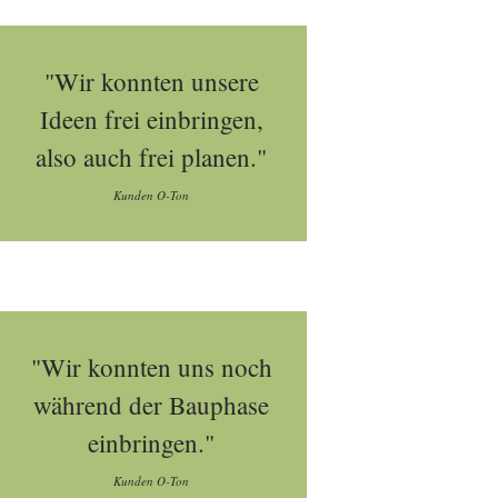
"Wir konnten unsere
Ideen frei einbringen,
also auch frei planen."
Kunden O-Ton
"Wir konnten uns noch
während der Bauphase
einbringen."
Kunden O-Ton