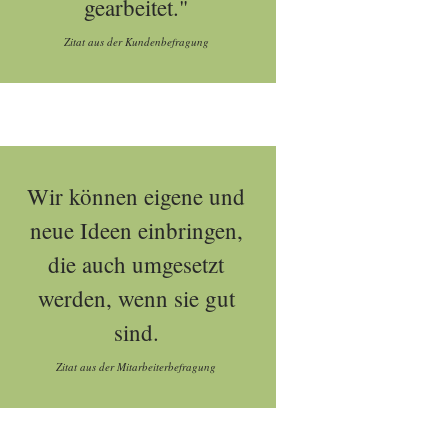
gearbeitet."
Zitat aus der Kundenbefragung
Wir können eigene und
neue Ideen einbringen,
die auch umgesetzt
werden, wenn sie gut
sind.
Zitat aus der Mitarbeiterbefragung