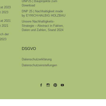
DNP25 | Bauprojekte zum
Download
ikat 2023
DNP 25 | Nachhaltigkeit made
t 2023
by EYRICH-HALBIG HOLZBAU
ikat 2021
Unsere Nachhaltigkeits-
t 2021
Strategie – Abstract in Fakten,
Daten und Zahlen, Stand 2024
ich der
 2023
DSGVO
Datenschutzerklärung
Datenschutzeinstellungen
EYRICH-
EYRICH-
EYRICH-
EYRICH-
HALBIG
HALBIG
HALBIG
HALBIG
HOLZBAU
HOLZBAU
HOLZBAU
HOLZBAU
@
@
@
@