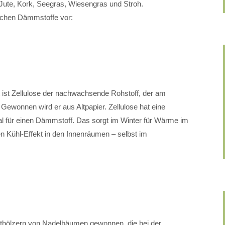
, Jute, Kork, Seegras, Wiesengras und Stroh.
rlichen Dämmstoffe vor:
t ist Zellulose der nachwachsende Rohstoff, der am
 Gewonnen wird er aus Altpapier. Zellulose hat eine
al für einen Dämmstoff. Das sorgt im Winter für Wärme im
 Kühl-Effekt in den Innenräumen – selbst im
thölzern von Nadelbäumen gewonnen, die bei der