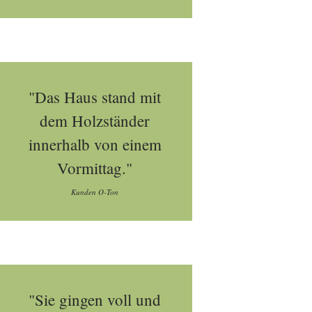
"Das Haus stand mit
dem Holzständer
innerhalb von einem
Vormittag."
Kunden O-Ton
"Sie gingen voll und