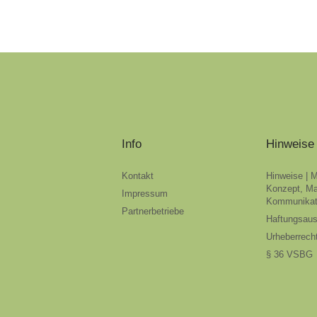
Info
Hinweise
Kontakt
Hinweise | 
Konzept, Ma
Impressum
Kommunikat
Partnerbetriebe
Haftungsau
Urheberrech
§ 36 VSBG