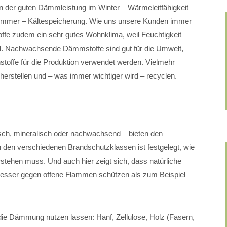
der guten Dämmleistung im Winter – Wärmeleitfähigkeit –
ommer – Kältespeicherung. Wie uns unsere Kunden immer
ffe zudem ein sehr gutes Wohnklima, weil Feuchtigkeit
 Nachwachsende Dämmstoffe sind gut für die Umwelt,
hstoffe für die Produktion verwendet werden. Vielmehr
herstellen und – was immer wichtiger wird – recyclen.
sch, mineralisch oder nachwachsend – bieten den
n den verschiedenen Brandschutzklassen ist festgelegt, wie
rstehen muss. Und auch hier zeigt sich, dass natürliche
n besser gegen offene Flammen schützen als zum Beispiel
ür die Dämmung nutzen lassen: Hanf, Zellulose, Holz (Fasern,