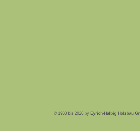
© 1933 bis 2026 by
Eyrich-Halbig Holzbau 