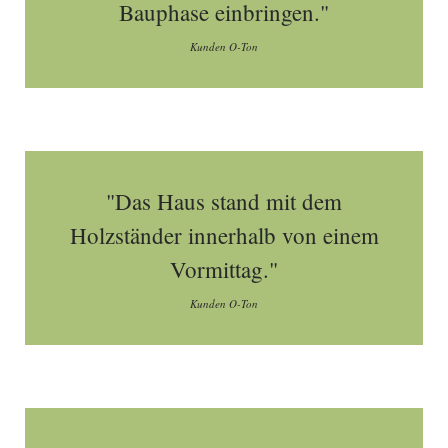
Bauphase einbringen."
Kunden O-Ton
"Das Haus stand mit dem
Holzständer innerhalb von einem
Vormittag."
Kunden O-Ton