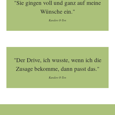
"Sie gingen voll und ganz auf meine
Wünsche ein."
Kunden O-Ton
"Der Drive, ich wusste, wenn ich die
Zusage bekomme, dann passt das."
Kunden O-Ton