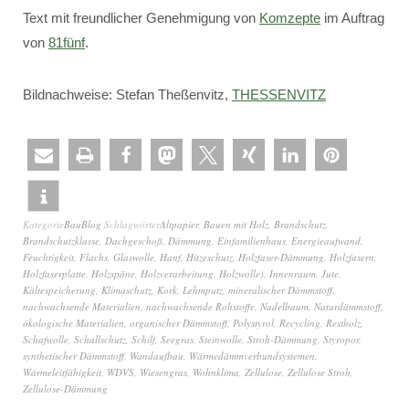
Text mit freundlicher Genehmigung von
Komzepte
im Auftrag
von
81fünf
.
Bildnachweise: Stefan Theßenvitz,
THESSENVITZ
Kategorie
BauBlog
Schlagwörter
Altpapier
,
Bauen mit Holz
,
Brandschutz
,
Brandschutzklasse
,
Dachgeschoß
,
Dämmung
,
Einfamilienhaus
,
Energieaufwand
,
Feuchtigkeit
,
Flachs
,
Glaswolle
,
Hanf
,
Hitzeschutz
,
Holzfaser-Dämmung
,
Holzfasern
,
Holzfaserplatte
,
Holzspäne
,
Holzverarbeitung
,
Holzwolle)
,
Innenraum
,
Jute
,
Kältespeicherung
,
Klimaschutz
,
Kork
,
Lehmputz
,
mineralischer Dämmstoff
,
nachwachsende Materialien
,
nachwachsende Rohstoffe
,
Nadelbaum
,
Naturdämmstoff
,
ökologische Materialien
,
organischer Dämmstoff
,
Polystyrol
,
Recycling
,
Restholz
,
Schafwolle
,
Schallschutz
,
Schilf
,
Seegras
,
Steinwolle
,
Stroh-Dämmung
,
Styropor
,
synthetischer Dämmstoff
,
Wandaufbau
,
Wärmedämmverbundsystemen
,
Wärmeleitfähigkeit
,
WDVS
,
Wiesengras
,
Wohnklima
,
Zellulose
,
Zellulose Stroh
,
Zellulose-Dämmung