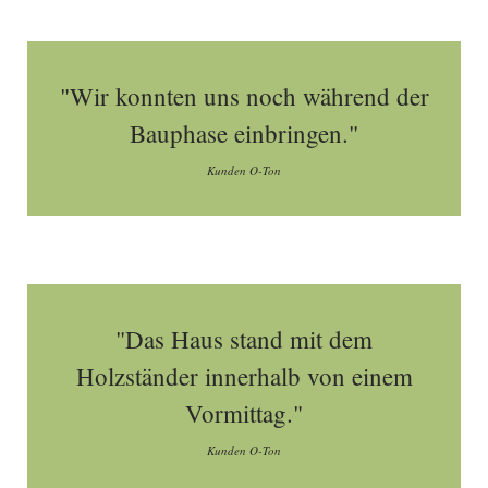
"Wir konnten uns noch während der
Bauphase einbringen."
Kunden O-Ton
"Das Haus stand mit dem
Holzständer innerhalb von einem
Vormittag."
Kunden O-Ton