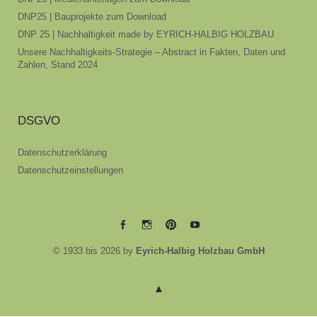
DNP25 | Bauprojekte zum Download
DNP 25 | Nachhaltigkeit made by EYRICH-HALBIG HOLZBAU
Unsere Nachhaltigkeits-Strategie – Abstract in Fakten, Daten und
Zahlen, Stand 2024
DSGVO
Datenschutzerklärung
Datenschutzeinstellungen
EYRICH-
EYRICH-
EYRICH-
EYRICH-
© 1933 bis 2026 by
Eyrich-Halbig Holzbau GmbH
HALBIG
HALBIG
HALBIG
HALBIG
HOLZBAU
HOLZBAU
HOLZBAU
HOLZBAU
@
@
@
@
Facebook
Instagram
Pinterest
Youtube