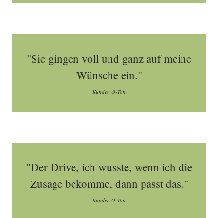
"Sie gingen voll und ganz auf meine
Wünsche ein."
Kunden O-Ton
"Der Drive, ich wusste, wenn ich die
Zusage bekomme, dann passt das."
Kunden O-Ton