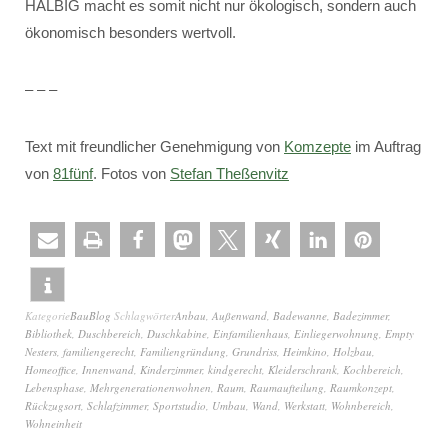
HALBIG macht es somit nicht nur ökologisch, sondern auch
ökonomisch besonders wertvoll.
– – –
Text mit freundlicher Genehmigung von
Komzepte
im Auftrag
von
81fünf
. Fotos von
Stefan Theßenvitz
Kategorie
BauBlog
Schlagwörter
Anbau
,
Außenwand
,
Badewanne
,
Badezimmer
,
Bibliothek
,
Duschbereich
,
Duschkabine
,
Einfamilienhaus
,
Einliegerwohnung
,
Empty
Nesters
,
familiengerecht
,
Familiengründung
,
Grundriss
,
Heimkino
,
Holzbau
,
Homeoffice
,
Innenwand
,
Kinderzimmer
,
kindgerecht
,
Kleiderschrank
,
Kochbereich
,
Lebensphase
,
Mehrgenerationenwohnen
,
Raum
,
Raumaufteilung
,
Raumkonzept
,
Rückzugsort
,
Schlafzimmer
,
Sportstudio
,
Umbau
,
Wand
,
Werkstatt
,
Wohnbereich
,
Wohneinheit