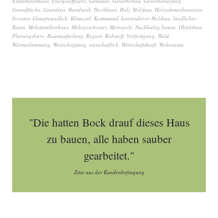
Einfamilienhaus
,
Energieeffizienz
,
Gebäude
,
Gewerbebau
,
Gewerbenutzung
,
Grundfläche
,
Grundriss
,
Handwerk
,
Hochhaus
,
Holz
,
Holzbau
,
Holzrahmenbauweise
,
Investor
,
klimafreundlich
,
Klimaziel
,
Kommunal
,
konstruktiver Holzbau
,
ländlicher
Raum
,
Mehrfamilienhaus
,
Mehrgeschosser
,
Metropole
,
Nachhaltig bauen
,
Objektbau
,
Planungsbüro
,
Raumaufteilung
,
Region
,
Rohstoff
,
Vorfertigung
,
Wald
,
Wärmedämmung
,
Wertschöpfung
,
wirtschaftlich
,
Wirtschaftskraft
,
Wohnraum
"Die hatten Bock drauf dieses Haus
zu bauen, alle haben sauber
gearbeitet."
Zitat aus der Kundenbefragung