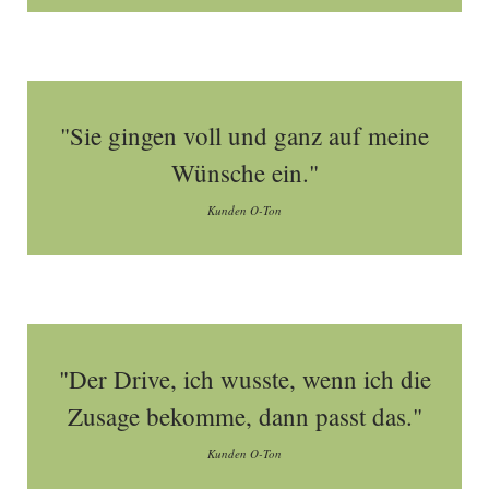
"Sie gingen voll und ganz auf meine
Wünsche ein."
Kunden O-Ton
"Der Drive, ich wusste, wenn ich die
Zusage bekomme, dann passt das."
Kunden O-Ton