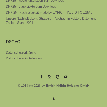
DNP25 | Medienunterlagen zum Download
DNP25 | Bauprojekte zum Download
DNP 25 | Nachhaltigkeit made by EYRICH-HALBIG HOLZBAU
Unsere Nachhaltigkeits-Strategie – Abstract in Fakten, Daten und
Zahlen, Stand 2024
DSGVO
Datenschutzerklärung
Datenschutzeinstellungen
EYRICH-
EYRICH-
EYRICH-
EYRICH-
© 1933 bis 2026 by
Eyrich-Halbig Holzbau GmbH
HALBIG
HALBIG
HALBIG
HALBIG
HOLZBAU
HOLZBAU
HOLZBAU
HOLZBAU
@
@
@
@
Facebook
Instagram
Pinterest
Youtube