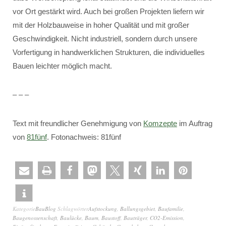
vor Ort gestärkt wird. Auch bei großen Projekten liefern wir
mit der Holzbauweise in hoher Qualität und mit großer
Geschwindigkeit. Nicht industriell, sondern durch unsere
Vorfertigung in handwerklichen Strukturen, die individuelles
Bauen leichter möglich macht.
– – –
Text mit freundlicher Genehmigung von
Komzepte
im Auftrag
von
81fünf
. Fotonachweis: 81fünf
Kategorie
BauBlog
Schlagwörter
Aufstockung
,
Ballungsgebiet
,
Baufamilie
,
Baugenossenschaft
,
Baulücke
,
Baum
,
Baustoff
,
Bauträger
,
CO2-Emission
,