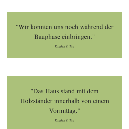
"Wir konnten uns noch während der
Bauphase einbringen."
Kunden O-Ton
"Das Haus stand mit dem
Holzständer innerhalb von einem
Vormittag."
Kunden O-Ton