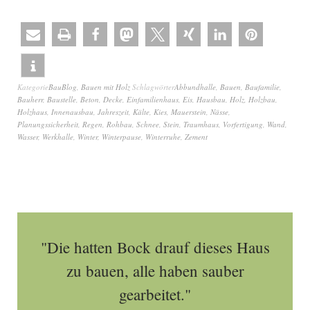
Kategorie
BauBlog
,
Bauen mit Holz
Schlagwörter
Abbundhalle
,
Bauen
,
Baufamilie
,
Bauherr
,
Baustelle
,
Beton
,
Decke
,
Einfamilienhaus
,
Eis
,
Hausbau
,
Holz
,
Holzbau
,
Holzhaus
,
Innenausbau
,
Jahreszeit
,
Kälte
,
Kies
,
Mauerstein
,
Nässe
,
Planungssicherheit
,
Regen
,
Rohbau
,
Schnee
,
Stein
,
Traumhaus
,
Vorfertigung
,
Wand
,
Wasser
,
Werkhalle
,
Winter
,
Winterpause
,
Winterruhe
,
Zement
"Die hatten Bock drauf dieses Haus
zu bauen, alle haben sauber
gearbeitet."