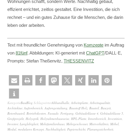
Wohnungen schafft, sondern Werte. Nachhaltig gebaut,
effizient errichtet, zeitlos gestaltet. Eine Investition, die sich
rechnet – und ein gutes Zuhause für die Menschen, die darin
leben oder arbeiten.
Text mit freundlicher Genehmigung von
Komzepte
im Auftrag
von
81fünf
. Abbildungen: KI-generiert mit
ChatGPT
/DALL·E,
Prompts: Stefan Theßenvitz,
THESSENVITZ
Kategorie
BauBlog
Schlagwörter
Abbundhalle
,
Arbeitsplatte
,
Arbeitsqualität
,
Architektur
,
Außenbereich
,
Außengestaltung
,
Baustoff Holz
,
Bauteil
,
Bauzeit
,
Betonbauteil
,
Betriebskosten
,
Fassade
,
Fertigung
,
Gebäudeklasse 4
,
Gebäudeklasse 5
,
Großprojekt
,
Holzoptik
,
Holzrahmenbauweise
,
HPL-Platte
,
Innenbereich
,
Investition
,
Investor
,
Langlebigkeit
,
Mehrfamilienhaus
,
Mehrgeschosser
,
Mietverhältnis
,
Möbel
,
Modul
,
modulares Konzept
,
Nachhaltigkeit
,
Papierschicht
,
Planungssicherheit
,