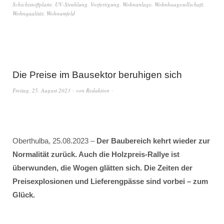
Schichtstoffplatte
,
UV-Strahlung
,
Vorfertigung
,
Wohnanlage
,
Wohnbaugesellschaft
,
Wohnqualität
,
Wohnumfeld
Die Preise im Bausektor beruhigen sich
Freitag, 25. August 2023
von
Redaktion
Oberthulba, 25.08.2023 –
Der Baubereich kehrt wieder zur
Normalität zurück. Auch die Holzpreis-Rallye ist
überwunden, die Wogen glätten sich. Die Zeiten der
Preisexplosionen und Lieferengpässe sind vorbei – zum
Glück.