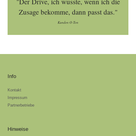
"Der Drive, ich wusste, wenn ich die
Zusage bekomme, dann passt das."
Kunden O-Ton
Info
Kontakt
Impressum
Partnerbetriebe
Hinweise