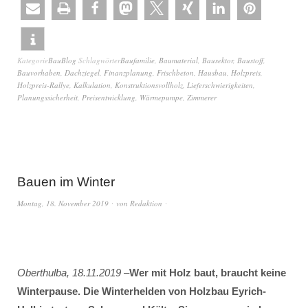
Kategorie
BauBlog
Schlagwörter
Baufamilie
,
Baumaterial
,
Bausektor
,
Baustoff
,
Bauvorhaben
,
Dachziegel
,
Finanzplanung
,
Frischbeton
,
Hausbau
,
Holzpreis
,
Holzpreis-Rallye
,
Kalkulation
,
Konstruktionsvollholz
,
Lieferschwierigkeiten
,
Planungssicherheit
,
Preisentwicklung
,
Wärmepumpe
,
Zimmerer
Bauen im Winter
Montag, 18. November 2019
von
Redaktion
Oberthulba, 18.11.2019
–
Wer mit Holz baut, braucht keine
Winterpause. Die Winterhelden von Holzbau Eyrich-