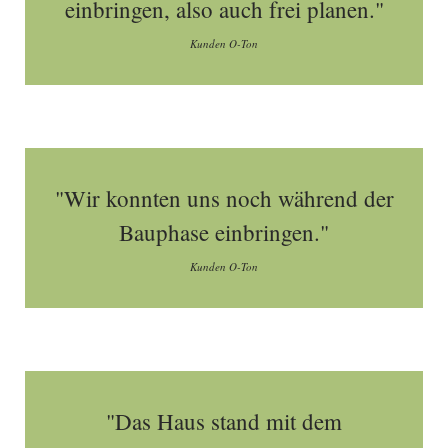
einbringen, also auch frei planen."
Kunden O-Ton
"Wir konnten uns noch während der
Bauphase einbringen."
Kunden O-Ton
"Das Haus stand mit dem