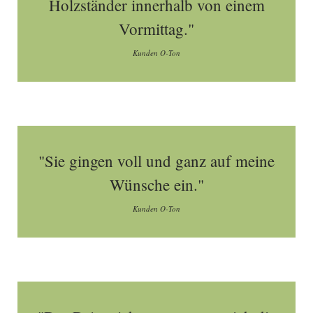
Holzständer innerhalb von einem
Vormittag."
Kunden O-Ton
"Sie gingen voll und ganz auf meine
Wünsche ein."
Kunden O-Ton