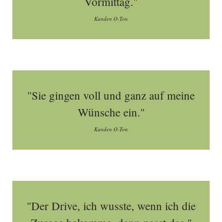
Vormittag."
Kunden O-Ton
"Sie gingen voll und ganz auf meine
Wünsche ein."
Kunden O-Ton
"Der Drive, ich wusste, wenn ich die