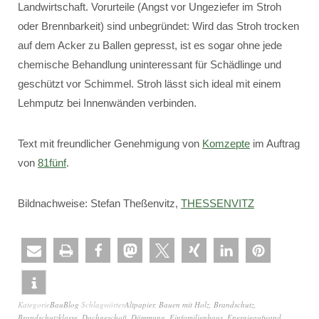
Landwirtschaft. Vorurteile (Angst vor Ungeziefer im Stroh
oder Brennbarkeit) sind unbegründet: Wird das Stroh trocken
auf dem Acker zu Ballen gepresst, ist es sogar ohne jede
chemische Behandlung uninteressant für Schädlinge und
geschützt vor Schimmel. Stroh lässt sich ideal mit einem
Lehmputz bei Innenwänden verbinden.
Text mit freundlicher Genehmigung von
Komzepte
im Auftrag
von
81fünf
.
Bildnachweise: Stefan Theßenvitz,
THESSENVITZ
Kategorie
BauBlog
Schlagwörter
Altpapier
,
Bauen mit Holz
,
Brandschutz
,
Brandschutzklasse
,
Dachgeschoß
,
Dämmung
,
Einfamilienhaus
,
Energieaufwand
,