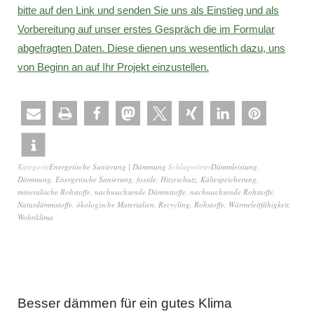
bitte auf den Link und senden Sie uns als Einstieg und als
Vorbereitung auf unser erstes Gespräch die im Formular
abgefragten Daten. Diese dienen uns wesentlich dazu, uns
von Beginn an auf Ihr Projekt einzustellen.
Kategorie
Energetische Sanierung | Dämmung
Schlagwörter
Dämmleistung
,
Dämmung
,
Energetische Sanierung
,
fossile
,
Hitzeschutz
,
Kältespeicherung
,
mineralische Rohstoffe
,
nachwachsende Dämmstoffe
,
nachwachsende Rohstoffe
,
Naturdämmstoffe
,
ökologische Materialien
,
Recycling
,
Rohstoffe
,
Wärmeleitfähigkeit
,
Wohnklima
Besser dämmen für ein gutes Klima