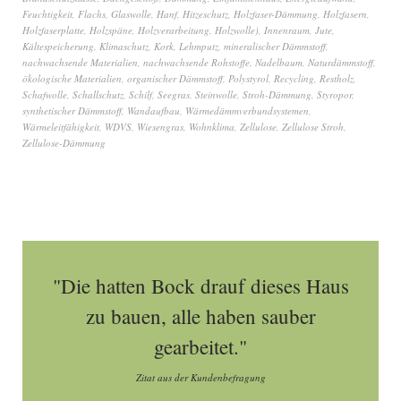
Feuchtigkeit
,
Flachs
,
Glaswolle
,
Hanf
,
Hitzeschutz
,
Holzfaser-Dämmung
,
Holzfasern
,
Holzfaserplatte
,
Holzspäne
,
Holzverarbeitung
,
Holzwolle)
,
Innenraum
,
Jute
,
Kältespeicherung
,
Klimaschutz
,
Kork
,
Lehmputz
,
mineralischer Dämmstoff
,
nachwachsende Materialien
,
nachwachsende Rohstoffe
,
Nadelbaum
,
Naturdämmstoff
,
ökologische Materialien
,
organischer Dämmstoff
,
Polystyrol
,
Recycling
,
Restholz
,
Schafwolle
,
Schallschutz
,
Schilf
,
Seegras
,
Steinwolle
,
Stroh-Dämmung
,
Styropor
,
synthetischer Dämmstoff
,
Wandaufbau
,
Wärmedämmverbundsystemen
,
Wärmeleitfähigkeit
,
WDVS
,
Wiesengras
,
Wohnklima
,
Zellulose
,
Zellulose Stroh
,
Zellulose-Dämmung
"Die hatten Bock drauf dieses Haus
zu bauen, alle haben sauber
gearbeitet."
Zitat aus der Kundenbefragung