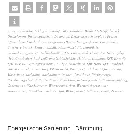
Kategorie
BauBlog
Schlagwörter
Baufamilie
,
Baustelle
,
Beton
,
CO2-Fußabdruck
,
Dachelement
,
Dämmeigenschaft
,
Dämmstoff
,
Decke
,
dreifach verglaste Fenster
,
Effizienzhaus-Standard
,
energieeffizientes Bauen
,
Energieeffizienz
,
Energiepreis
,
Energieverbrauch
,
Fertigungshalle
,
Fördermittel
,
Förderprodukt
,
Gebäudeenergiegesetz
,
Gebäudehülle
,
GEG
,
Haustechnik
,
Heizkosten
,
Heizungsluft
,
Heizwärmebedarf
,
hochgedämmte Gebäudehülle
,
Holzfaser
,
Holzhaus
,
KfW
,
KFW 40
,
KfW-40 Haus
,
KfW-Effizienzhaus 100
,
KfW-Förderbank
,
KfW-Haus
,
KfW-Standard
,
klimafreundlich
,
Klimaschutz
,
Klimawandel
,
Kredit
,
Luftdichtheit
,
Lüftungsanlage
,
Massivhaus
,
nachhaltig
,
nachhaltiges Wohnen
,
Passivhaus
,
Primärenergie
,
Primärenergiebedarf
,
Produktfinder
,
Raumklima
,
Referenzgebäude
,
Schimmelbildung
,
Vorfertigung
,
Wandelemente
,
Wärmeleitfähigkeit
,
Wärmerückgewinnung
,
Wärmeverlust
,
Wohnklima
,
Wohnkomfort
,
Wohnqualität
,
Zellulose
,
Ziegel
,
Zuschuss
Energetische Sanierung | Dämmung