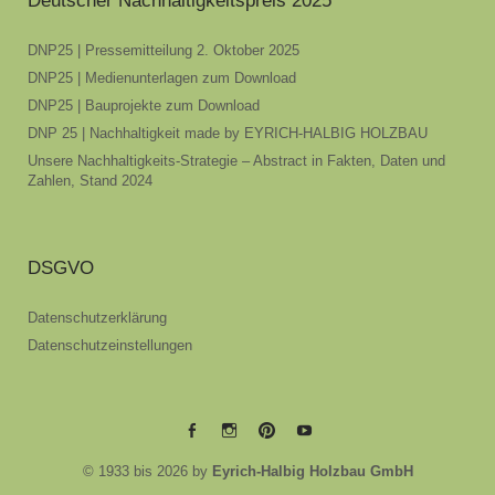
Deutscher Nachhaltigkeitspreis 2025
DNP25 | Pressemitteilung 2. Oktober 2025
DNP25 | Medienunterlagen zum Download
DNP25 | Bauprojekte zum Download
DNP 25 | Nachhaltigkeit made by EYRICH-HALBIG HOLZBAU
Unsere Nachhaltigkeits-Strategie – Abstract in Fakten, Daten und
Zahlen, Stand 2024
DSGVO
Datenschutzerklärung
Datenschutzeinstellungen
EYRICH-
EYRICH-
EYRICH-
EYRICH-
© 1933 bis 2026 by
Eyrich-Halbig Holzbau GmbH
HALBIG
HALBIG
HALBIG
HALBIG