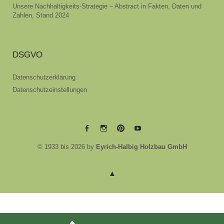
Unsere Nachhaltigkeits-Strategie – Abstract in Fakten, Daten und
Zahlen, Stand 2024
DSGVO
Datenschutzerklärung
Datenschutzeinstellungen
EYRICH-
EYRICH-
EYRICH-
EYRICH-
© 1933 bis 2026 by
Eyrich-Halbig Holzbau GmbH
HALBIG
HALBIG
HALBIG
HALBIG
HOLZBAU
HOLZBAU
HOLZBAU
HOLZBAU
@
@
@
@
Facebook
Instagram
Pinterest
Youtube