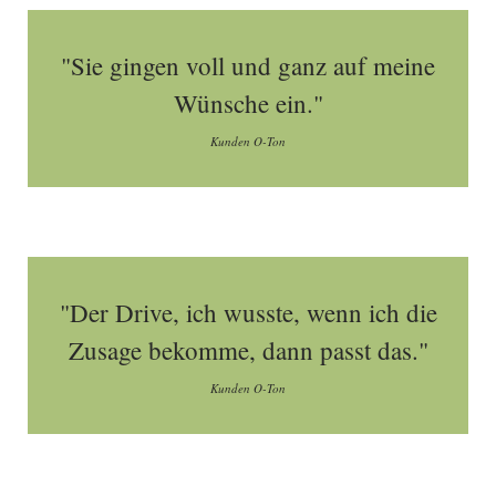
"Sie gingen voll und ganz auf meine
Wünsche ein."
Kunden O-Ton
"Der Drive, ich wusste, wenn ich die
Zusage bekomme, dann passt das."
Kunden O-Ton