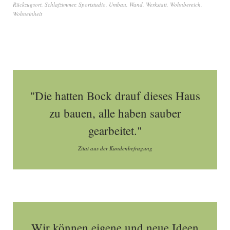
Rückzugsort
,
Schlafzimmer
,
Sportstudio
,
Umbau
,
Wand
,
Werkstatt
,
Wohnbereich
,
Wohneinheit
"Die hatten Bock drauf dieses Haus
zu bauen, alle haben sauber
gearbeitet."
Zitat aus der Kundenbefragung
Wir können eigene und neue Ideen