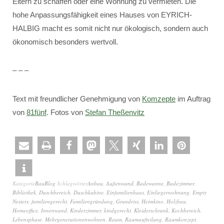
Eltern zu schaffen oder eine Wohnung zu vermieten. Die
hohe Anpassungsfähigkeit eines Hauses von EYRICH-
HALBIG macht es somit nicht nur ökologisch, sondern auch
ökonomisch besonders wertvoll.
– – –
Text mit freundlicher Genehmigung von
Komzepte
im Auftrag
von
81fünf
. Fotos von
Stefan Theßenvitz
Kategorie
BauBlog
Schlagwörter
Anbau
,
Außenwand
,
Badewanne
,
Badezimmer
,
Bibliothek
,
Duschbereich
,
Duschkabine
,
Einfamilienhaus
,
Einliegerwohnung
,
Empty
Nesters
,
familiengerecht
,
Familiengründung
,
Grundriss
,
Heimkino
,
Holzbau
,
Homeoffice
,
Innenwand
,
Kinderzimmer
,
kindgerecht
,
Kleiderschrank
,
Kochbereich
,
Lebensphase
,
Mehrgenerationenwohnen
,
Raum
,
Raumaufteilung
,
Raumkonzept
,