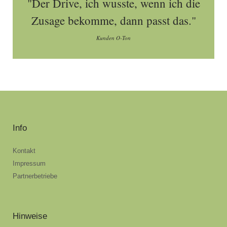
"Der Drive, ich wusste, wenn ich die
Zusage bekomme, dann passt das."
Kunden O-Ton
Info
Kontakt
Impressum
Partnerbetriebe
Hinweise