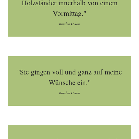
Holzständer innerhalb von einem
Vormittag."
Kunden O-Ton
"Sie gingen voll und ganz auf meine
Wünsche ein."
Kunden O-Ton