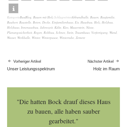
Kategorie
BauBlog
,
Bauen mit Holz
Schlagwörter
Abbundhalle
,
Bauen
,
Baufamilie
,
Bauherr
,
Baustelle
,
Beton
,
Decke
,
Einfamilienhaus
,
Eis
,
Hausbau
,
Holz
,
Holzbau
,
Holzhaus
,
Innenausbau
,
Jahreszeit
,
Kälte
,
Kies
,
Mauerstein
,
Nässe
,
Planungssicherheit
,
Regen
,
Rohbau
,
Schnee
,
Stein
,
Traumhaus
,
Vorfertigung
,
Wand
,
Wasser
,
Werkhalle
,
Winter
,
Winterpause
,
Winterruhe
,
Zement
Vorheriger Artikel
Nächster Artikel
Unser Leistungsspektrum
Holz im Raum
"Die hatten Bock drauf dieses Haus
zu bauen, alle haben sauber
gearbeitet."