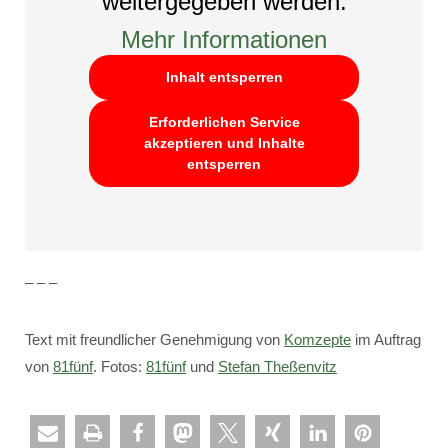
weitergegeben werden.
Mehr Informationen
Inhalt entsperren
Erforderlichen Service
akzeptieren und Inhalte
entsperren
– – –
Text mit freundlicher Genehmigung von
Komzepte
im Auftrag
von
81fünf
. Fotos:
81fünf
und
Stefan Theßenvitz