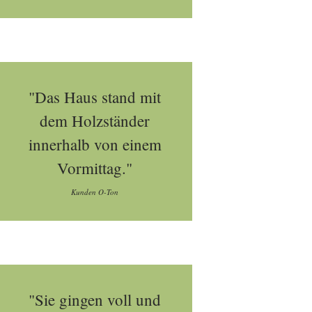
"Das Haus stand mit
dem Holzständer
innerhalb von einem
Vormittag."
Kunden O-Ton
"Sie gingen voll und