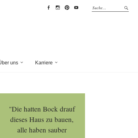
EYRICH-
EYRICH-
EYRICH-
EYRICH-
HALBIG
HALBIG
HALBIG
HALBIG
HOLZBAU
HOLZBAU
HOLZBAU
HOLZBAU
@
@
@
@
Facebook
Instagram
Pinterest
Youtube
Über uns
Karriere
"Die hatten Bock drauf
dieses Haus zu bauen,
alle haben sauber