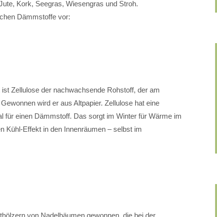
, Jute, Kork, Seegras, Wiesengras und Stroh.
rlichen Dämmstoffe vor:
t ist Zellulose der nachwachsende Rohstoff, der am
 Gewonnen wird er aus Altpapier. Zellulose hat eine
al für einen Dämmstoff. Das sorgt im Winter für Wärme im
 Kühl-Effekt in den Innenräumen – selbst im
thölzern von Nadelbäumen gewonnen, die bei der