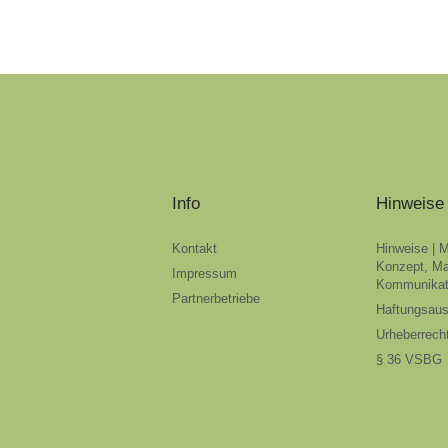
Info
Hinweise
Kontakt
Hinweise | 
Konzept, Ma
Impressum
Kommunikat
Partnerbetriebe
Haftungsau
Urheberrech
§ 36 VSBG