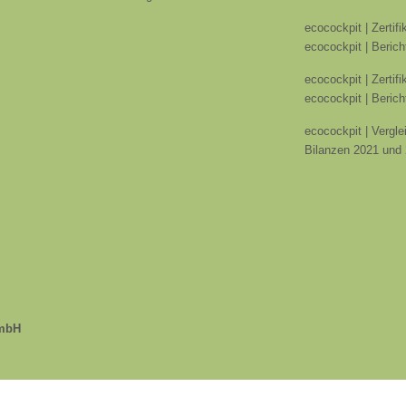
ecocockpit | Zertif
ecocockpit | Berich
ecocockpit | Zertif
ecocockpit | Berich
ecocockpit | Vergle
Bilanzen 2021 und
GmbH