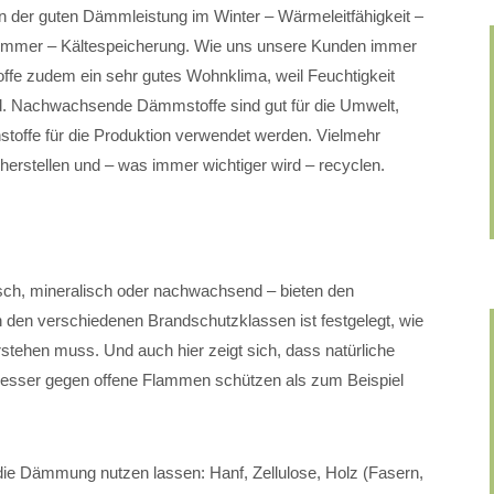
der guten Dämmleistung im Winter – Wärmeleitfähigkeit –
ommer – Kältespeicherung. Wie uns unsere Kunden immer
ffe zudem ein sehr gutes Wohnklima, weil Feuchtigkeit
 Nachwachsende Dämmstoffe sind gut für die Umwelt,
hstoffe für die Produktion verwendet werden. Vielmehr
herstellen und – was immer wichtiger wird – recyclen.
sch, mineralisch oder nachwachsend – bieten den
n den verschiedenen Brandschutzklassen ist festgelegt, wie
rstehen muss. Und auch hier zeigt sich, dass natürliche
n besser gegen offene Flammen schützen als zum Beispiel
ür die Dämmung nutzen lassen: Hanf, Zellulose, Holz (Fasern,