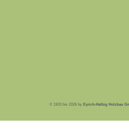
© 1933 bis 2026 by
Eyrich-Halbig Holzbau 