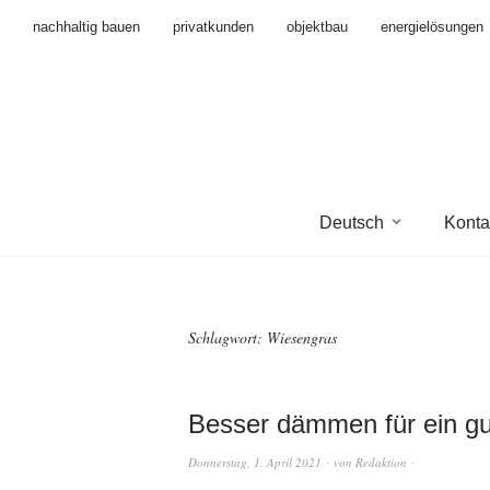
nachhaltig bauen
privatkunden
objektbau
energielösungen
Deutsch
Konta
Schlagwort:
Wiesengras
Besser dämmen für ein gu
Donnerstag, 1. April 2021
von
Redaktion