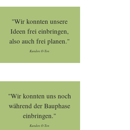
"Wir konnten unsere
Ideen frei einbringen,
also auch frei planen."
Kunden O-Ton
"Wir konnten uns noch
während der Bauphase
einbringen."
Kunden O-Ton