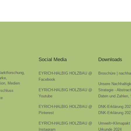
Social Media
Downloads
Marktforschung,
EYRICH-HALBIG HOLZBAU @
Broschüre | nachha
rke,
Facebook
ion, Medien
Unsere Nachhaltigk
EYRICH-HALBIG HOLZBAU @
Strategie - Abstrac
sschluss
Youtube
Daten und Zahlen,
te
EYRICH-HALBIG HOLZBAU @
DNK-Erklärung 202
Pinterest
DNK-Erklärung 202
EYRICH-HALBIG HOLZBAU @
Umwelt+Klimapakt 
Instagram
Urkunde 2024