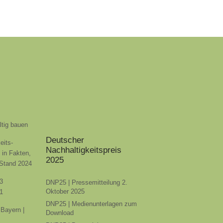
ltig bauen
Deutscher
eits-
Nachhaltigkeitspreis
t in Fakten,
2025
 Stand 2024
3
DNP25 | Pressemitteilung 2.
Oktober 2025
1
DNP25 | Medienunterlagen zum
Bayern |
Download