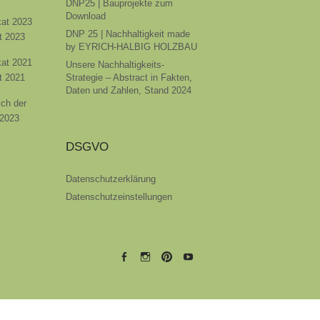
DNP25 | Bauprojekte zum
Download
ikat 2023
DNP 25 | Nachhaltigkeit made
t 2023
by EYRICH-HALBIG HOLZBAU
ikat 2021
Unsere Nachhaltigkeits-
t 2021
Strategie – Abstract in Fakten,
Daten und Zahlen, Stand 2024
ich der
 2023
DSGVO
Datenschutzerklärung
Datenschutzeinstellungen
EYRICH-
EYRICH-
EYRICH-
EYRICH-
HALBIG
HALBIG
HALBIG
HALBIG
HOLZBAU
HOLZBAU
HOLZBAU
HOLZBAU
@
@
@
@