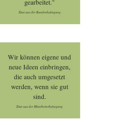
gearbeitet."
Zitat aus der Kundenbefragung
Wir können eigene und
neue Ideen einbringen,
die auch umgesetzt
werden, wenn sie gut
sind.
Zitat aus der Mitarbeiterbefragung