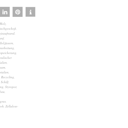
Holz
,
achgeschoß
,
gieaufwand
,
anf
,
Holzfasern
,
rarbeitung
,
espeicherung
,
ralischer
alien
,
baum
,
rialien
,
,
Recycling
,
,
Schilf
,
ung
,
Styropor
,
bau
,
gras
,
roh
,
Zellulose-