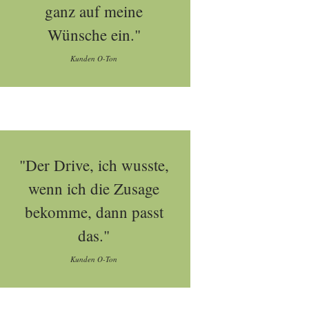
ganz auf meine
Wünsche ein."
Kunden O-Ton
"Der Drive, ich wusste,
wenn ich die Zusage
bekomme, dann passt
das."
Kunden O-Ton