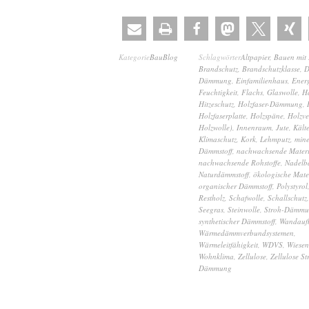
Kategorie
BauBlog
Schlagwörter
Altpapier
,
Bauen mit 
Brandschutz
,
Brandschutzklasse
,
D
Dämmung
,
Einfamilienhaus
,
Ener
Feuchtigkeit
,
Flachs
,
Glaswolle
,
H
Hitzeschutz
,
Holzfaser-Dämmung
,
Holzfaserplatte
,
Holzspäne
,
Holzve
Holzwolle)
,
Innenraum
,
Jute
,
Kält
Klimaschutz
,
Kork
,
Lehmputz
,
mine
Dämmstoff
,
nachwachsende Materi
nachwachsende Rohstoffe
,
Nadel
Naturdämmstoff
,
ökologische Mate
organischer Dämmstoff
,
Polystyrol
Restholz
,
Schafwolle
,
Schallschutz
Seegras
,
Steinwolle
,
Stroh-Dämm
synthetischer Dämmstoff
,
Wandauf
Wärmedämmverbundsystemen
,
Wärmeleitfähigkeit
,
WDVS
,
Wiesen
Wohnklima
,
Zellulose
,
Zellulose St
Dämmung