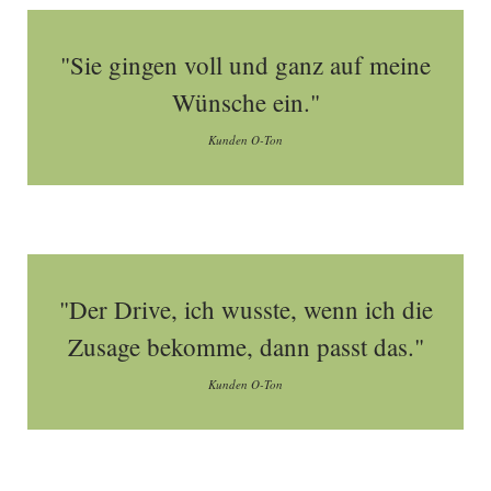
"Sie gingen voll und ganz auf meine
Wünsche ein."
Kunden O-Ton
"Der Drive, ich wusste, wenn ich die
Zusage bekomme, dann passt das."
Kunden O-Ton