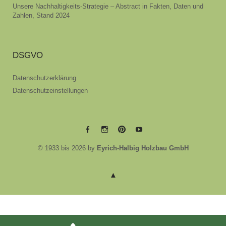
Unsere Nachhaltigkeits-Strategie – Abstract in Fakten, Daten und
Zahlen, Stand 2024
DSGVO
Datenschutzerklärung
Datenschutzeinstellungen
EYRICH-
EYRICH-
EYRICH-
EYRICH-
© 1933 bis 2026 by
Eyrich-Halbig Holzbau GmbH
HALBIG
HALBIG
HALBIG
HALBIG
HOLZBAU
HOLZBAU
HOLZBAU
HOLZBAU
@
@
@
@
Facebook
Instagram
Pinterest
Youtube