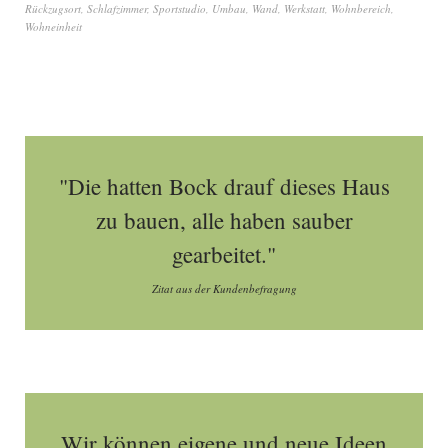
Rückzugsort
,
Schlafzimmer
,
Sportstudio
,
Umbau
,
Wand
,
Werkstatt
,
Wohnbereich
,
Wohneinheit
"Die hatten Bock drauf dieses Haus
zu bauen, alle haben sauber
gearbeitet."
Zitat aus der Kundenbefragung
Wir können eigene und neue Ideen