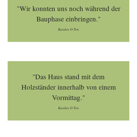
"Wir konnten uns noch während der
Bauphase einbringen."
Kunden O-Ton
"Das Haus stand mit dem
Holzständer innerhalb von einem
Vormittag."
Kunden O-Ton