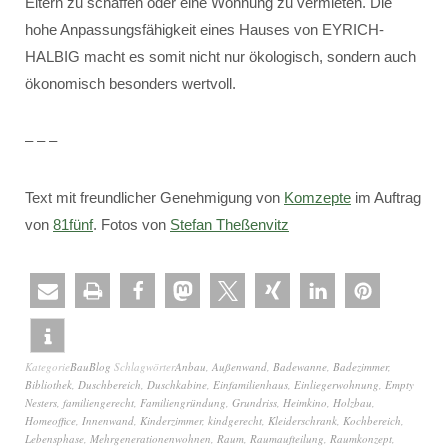
Eltern zu schaffen oder eine Wohnung zu vermieten. Die
hohe Anpassungsfähigkeit eines Hauses von EYRICH-
HALBIG macht es somit nicht nur ökologisch, sondern auch
ökonomisch besonders wertvoll.
– – –
Text mit freundlicher Genehmigung von
Komzepte
im Auftrag
von
81fünf
. Fotos von
Stefan Theßenvitz
Kategorie
BauBlog
Schlagwörter
Anbau
,
Außenwand
,
Badewanne
,
Badezimmer
,
Bibliothek
,
Duschbereich
,
Duschkabine
,
Einfamilienhaus
,
Einliegerwohnung
,
Empty
Nesters
,
familiengerecht
,
Familiengründung
,
Grundriss
,
Heimkino
,
Holzbau
,
Homeoffice
,
Innenwand
,
Kinderzimmer
,
kindgerecht
,
Kleiderschrank
,
Kochbereich
,
Lebensphase
,
Mehrgenerationenwohnen
,
Raum
,
Raumaufteilung
,
Raumkonzept
,