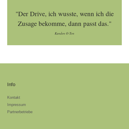
"Der Drive, ich wusste, wenn ich die
Zusage bekomme, dann passt das."
Kunden O-Ton
Info
Kontakt
Impressum
Partnerbetriebe