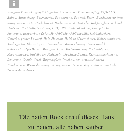
Kategorie
Klimaschutztag
Schlagwörter
3. Deutscher KlimaSchutzTag
,
81fünf AG
,
Anbau
,
Aufstockung
,
Baumaterial
,
Bauordnung
,
Baustoff
,
Beton
,
Bundesbauminister
,
Bürogebäude
,
CO2
,
Dachelement
,
Deckenenelemt
,
Deutscher Holzfertigbau-Verband
,
Deutscher Nachhaltigkeitskodex
,
DHV
,
DNK
,
Einfamilienhaus
,
Energetische
Sanierung
,
Erneuerbare Rohstoffe
,
Gebäude
,
Gebäudehülle
,
Gebäudesektor
,
Gewerbe
,
grüner Baustoff
,
Holz
,
Holzbau
,
Holzbau-Unternehmen
,
Holzbauinitiative
,
Kindergarten
,
Klara Geywitz
,
Klimaschutz
,
Klimaschutztag
,
Klimawandel
,
mehrgeschossiges Bauen
,
Mehrzweckhalle
,
Modernisierung
,
Nachhaltigkeit
,
Nachverdichten
,
Nadelbaum
,
Nadelholz
,
öffentliche Bauten
,
Ressourcenschonung
,
Sanierung
,
Schule
,
Stahl
,
Tragfähigkeit
,
Treibhausgas
,
umweltschonend
,
Wandelement
,
Wärmedämmung
,
Wohngebäude
,
Zement
,
Ziegel
,
Zimmererbetrieb
,
ZimmerMeisterHaus
"Die hatten Bock drauf dieses Haus
zu bauen, alle haben sauber