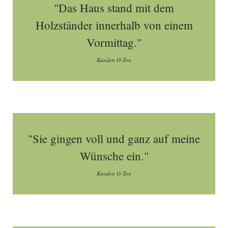
"Das Haus stand mit dem
Holzständer innerhalb von einem
Vormittag."
Kunden O-Ton
"Sie gingen voll und ganz auf meine
Wünsche ein."
Kunden O-Ton