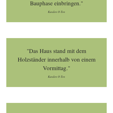
Bauphase einbringen."
Kunden O-Ton
"Das Haus stand mit dem
Holzständer innerhalb von einem
Vormittag."
Kunden O-Ton