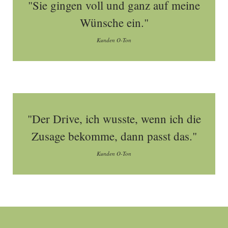
"Sie gingen voll und ganz auf meine
Wünsche ein."
Kunden O-Ton
"Der Drive, ich wusste, wenn ich die
Zusage bekomme, dann passt das."
Kunden O-Ton