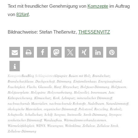
Text mit freundlicher Genehmigung von
Komzepte
im Auftrag
von
81fünf
.
Bildnachweise: Stefan Theßenvitz,
THESSENVITZ
Kategorie
BauBlog
Schlagwörter
Altpapier
,
Bauen mit Holz
,
Brandschutz
,
Brandschutzklasse
,
Dachgeschoß
,
Dämmung
,
Einfamilienhaus
,
Energieaufwand
,
Feuchtigkeit
,
Flachs
,
Glaswolle
,
Hanf
,
Hitzeschutz
,
Holzfaser-Dämmung
,
Holzfasern
,
Holzfaserplatte
,
Holzspäne
,
Holzverarbeitung
,
Holzwolle)
,
Innenraum
,
Jute
,
Kältespeicherung
,
Klimaschutz
,
Kork
,
Lehmputz
,
mineralischer Dämmstoff
,
nachwachsende Materialien
,
nachwachsende Rohstoffe
,
Nadelbaum
,
Naturdämmstoff
,
ökologische Materialien
,
organischer Dämmstoff
,
Polystyrol
,
Recycling
,
Restholz
,
Schafwolle
,
Schallschutz
,
Schilf
,
Seegras
,
Steinwolle
,
Stroh-Dämmung
,
Styropor
,
synthetischer Dämmstoff
,
Wandaufbau
,
Wärmedämmverbundsystemen
,
Wärmeleitfähigkeit
,
WDVS
,
Wiesengras
,
Wohnklima
,
Zellulose
,
Zellulose Stroh
,
Zellulose-Dämmung