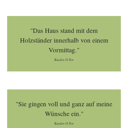
"Das Haus stand mit dem
Holzständer innerhalb von einem
Vormittag."
Kunden O-Ton
"Sie gingen voll und ganz auf meine
Wünsche ein."
Kunden O-Ton