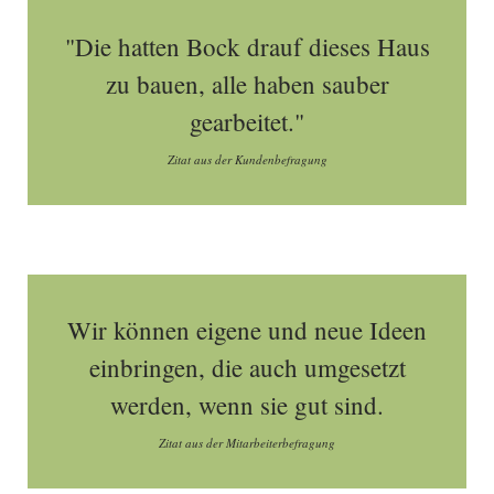
"Die hatten Bock drauf dieses Haus
zu bauen, alle haben sauber
gearbeitet."
Zitat aus der Kundenbefragung
Wir können eigene und neue Ideen
einbringen, die auch umgesetzt
werden, wenn sie gut sind.
Zitat aus der Mitarbeiterbefragung