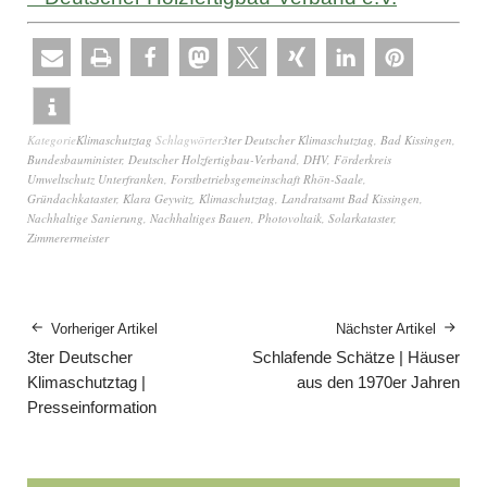
Kategorie
Klimaschutztag
Schlagwörter
3ter Deutscher Klimaschutztag
,
Bad Kissingen
,
Bundesbauminister
,
Deutscher Holzfertigbau-Verband
,
DHV
,
Förderkreis
Umweltschutz Unterfranken
,
Forstbetriebsgemeinschaft Rhön-Saale
,
Gründachkataster
,
Klara Geywitz
,
Klimaschutztag
,
Landratsamt Bad Kissingen
,
Nachhaltige Sanierung
,
Nachhaltiges Bauen
,
Photovoltaik
,
Solarkataster
,
Zimmerermeister
Vorheriger Artikel
Nächster Artikel
3ter Deutscher
Schlafende Schätze | Häuser
Klimaschutztag |
aus den 1970er Jahren
Presseinformation