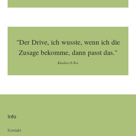
"Der Drive, ich wusste, wenn ich die
Zusage bekomme, dann passt das."
Kunden O-Ton
Info
Kontakt