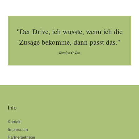
"Der Drive, ich wusste, wenn ich die
Zusage bekomme, dann passt das."
Kunden O-Ton
Info
Kontakt
Impressum
Partnerbetriebe