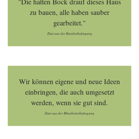
"Die hatten Bock drauf dieses Haus
zu bauen, alle haben sauber
gearbeitet."
Zitat aus der Kundenbefragung
Wir können eigene und neue Ideen
einbringen, die auch umgesetzt
werden, wenn sie gut sind.
Zitat aus der Mitarbeiterbefragung