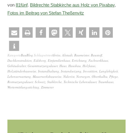
von
81fünf
.
Bildrechte Stabkirche aus Holz von Pixabay
,
Fotos im Beitrag von Stefan Theßenvitz
Kategorie
BauBlog
Schlagwörter
Abriss
,
Altstadt
,
Baumeister
,
Baustoff
,
Dachkonstruktion
,
Eidsborg
,
Einfamilienhaus
,
Errichtung
,
Fachwerkhaus
,
Gebäudealter
,
Gesamtnutzungsdauer
,
Haus
,
Hausbau
,
Holzhaus
,
Holzständerbauweise
,
Instandhaltung
,
Instandsetzung
,
Investition
,
Langlebigkeit
,
Lebenserwartung
,
Mauerwerksbauweise
,
Nideröst
,
Norwegen
,
Oberthulba
,
Pflege
,
Restnutzungsdauer
,
Schweiz
,
Stabkirche
,
Technische Lebensdauer
,
Traumhaus
,
Wertermittlungsstichtag
,
Zimmerer