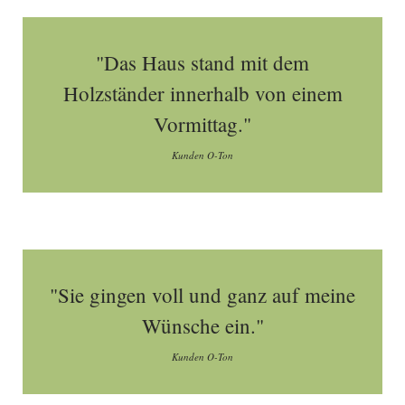
"Das Haus stand mit dem
Holzständer innerhalb von einem
Vormittag."
Kunden O-Ton
"Sie gingen voll und ganz auf meine
Wünsche ein."
Kunden O-Ton