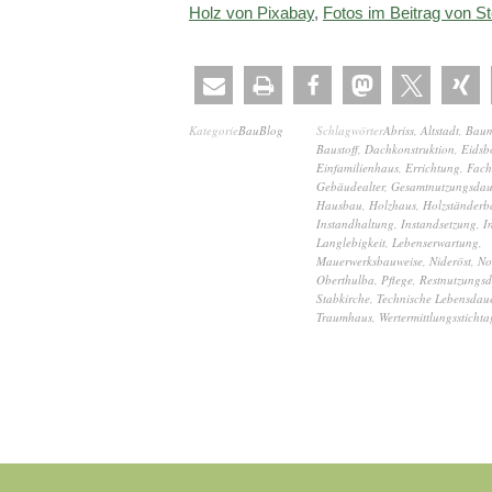
Holz von Pixabay
,
Fotos im Beitrag von S
Kategorie
BauBlog
Schlagwörter
Abriss
,
Altstadt
,
Baum
Baustoff
,
Dachkonstruktion
,
Eidsb
Einfamilienhaus
,
Errichtung
,
Fach
Gebäudealter
,
Gesamtnutzungsdau
Hausbau
,
Holzhaus
,
Holzständerb
Instandhaltung
,
Instandsetzung
,
I
Langlebigkeit
,
Lebenserwartung
,
Mauerwerksbauweise
,
Nideröst
,
No
Oberthulba
,
Pflege
,
Restnutzungsd
Stabkirche
,
Technische Lebensdau
Traumhaus
,
Wertermittlungsstichta