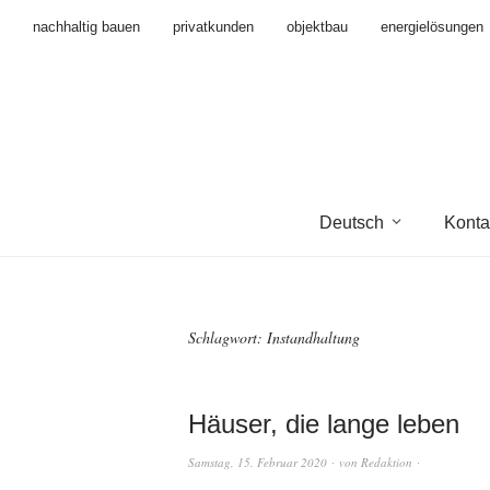
nachhaltig bauen
privatkunden
objektbau
energielösungen
Deutsch
Konta
Schlagwort:
Instandhaltung
Häuser, die lange leben
Samstag, 15. Februar 2020
von
Redaktion