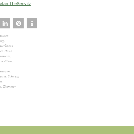
tefan Theßenvitz
eister
,
org
,
werkhaus
,
er
,
Haus
,
auweise
,
nvestition
,
rwegen
,
auer
,
Schweiz
,
er
,
g
,
Zimmerer