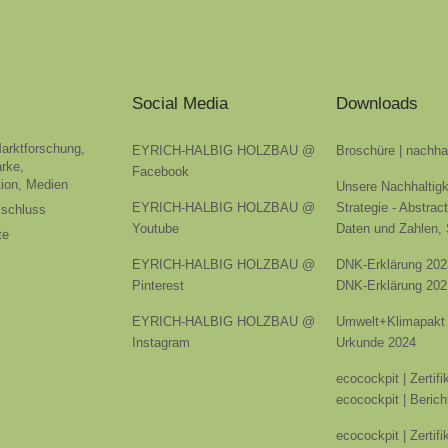
Social Media
Downloads
Marktforschung,
EYRICH-HALBIG HOLZBAU @
Broschüre | nachha
rke,
Facebook
ion, Medien
Unsere Nachhaltigk
EYRICH-HALBIG HOLZBAU @
Strategie - Abstrac
sschluss
Youtube
Daten und Zahlen,
te
EYRICH-HALBIG HOLZBAU @
DNK-Erklärung 202
Pinterest
DNK-Erklärung 202
EYRICH-HALBIG HOLZBAU @
Umwelt+Klimapakt 
Instagram
Urkunde 2024
ecocockpit | Zertif
ecocockpit | Berich
ecocockpit | Zertif