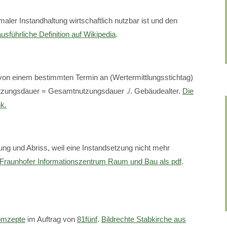
aler Instandhaltung wirtschaftlich nutzbar ist und den
usführliche Definition auf Wikipedia
.
 von einem bestimmten Termin an (Wertermittlungsstichtag)
nutzungsdauer = Gesamtnutzungsdauer ./. Gebäudealter.
Die
k.
ung und Abriss, weil eine Instandsetzung nicht mehr
uf Fraunhofer Informationszentrum Raum und Bau als pdf
.
mzepte
im Auftrag von
81fünf
.
Bildrechte Stabkirche aus