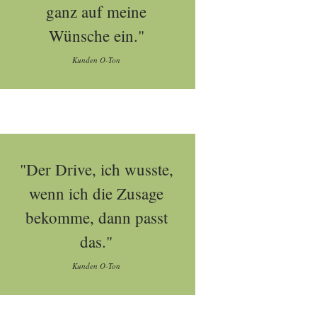
ganz auf meine
Wünsche ein."
Kunden O-Ton
"Der Drive, ich wusste,
wenn ich die Zusage
bekomme, dann passt
das."
Kunden O-Ton