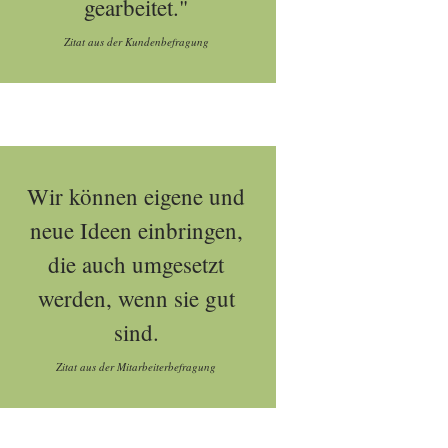
gearbeitet."
Zitat aus der Kundenbefragung
Wir können eigene und
neue Ideen einbringen,
die auch umgesetzt
werden, wenn sie gut
sind.
Zitat aus der Mitarbeiterbefragung