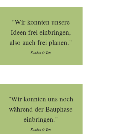
"Wir konnten unsere
Ideen frei einbringen,
also auch frei planen."
Kunden O-Ton
"Wir konnten uns noch
während der Bauphase
einbringen."
Kunden O-Ton