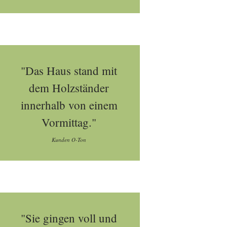
"Das Haus stand mit
dem Holzständer
innerhalb von einem
Vormittag."
Kunden O-Ton
"Sie gingen voll und