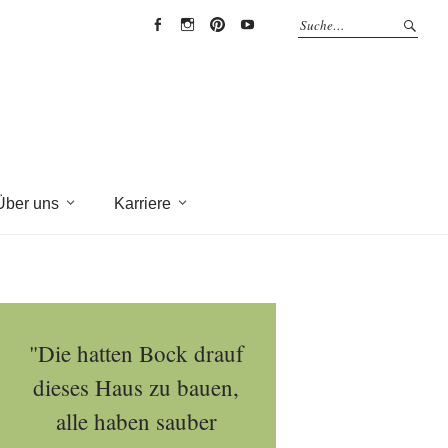
EYRICH-
EYRICH-
EYRICH-
EYRICH-
HALBIG
HALBIG
HALBIG
HALBIG
HOLZBAU
HOLZBAU
HOLZBAU
HOLZBAU
@
@
@
@
Facebook
Instagram
Pinterest
Youtube
Über uns
Karriere
"Die hatten Bock drauf
dieses Haus zu bauen,
alle haben sauber