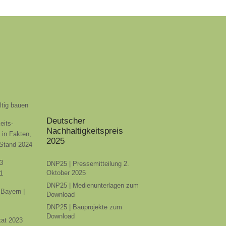
ltig bauen
Deutscher
eits-
Nachhaltigkeitspreis
t in Fakten,
2025
 Stand 2024
3
DNP25 | Pressemitteilung 2.
Oktober 2025
1
DNP25 | Medienunterlagen zum
Bayern |
Download
DNP25 | Bauprojekte zum
Download
ikat 2023