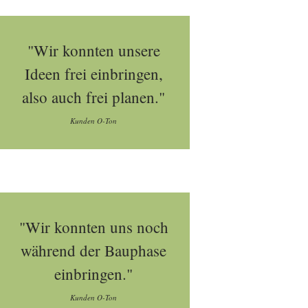
"Wir konnten unsere
Ideen frei einbringen,
also auch frei planen."
Kunden O-Ton
"Wir konnten uns noch
während der Bauphase
einbringen."
Kunden O-Ton