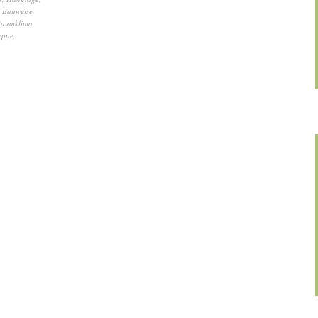
e Bauweise
,
aumklima
,
eppe
,