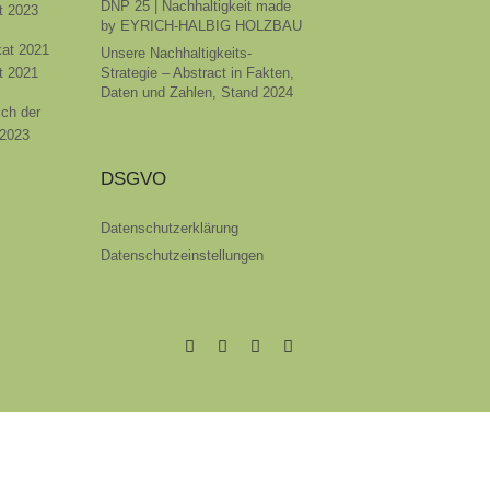
DNP 25 | Nachhaltigkeit made
t 2023
by EYRICH-HALBIG HOLZBAU
ikat 2021
Unsere Nachhaltigkeits-
t 2021
Strategie – Abstract in Fakten,
Daten und Zahlen, Stand 2024
ich der
 2023
DSGVO
Datenschutzerklärung
Datenschutzeinstellungen
EYRICH-
EYRICH-
EYRICH-
EYRICH-
HALBIG
HALBIG
HALBIG
HALBIG
HOLZBAU
HOLZBAU
HOLZBAU
HOLZBAU
@
@
@
@
Facebook
Instagram
Pinterest
Youtube