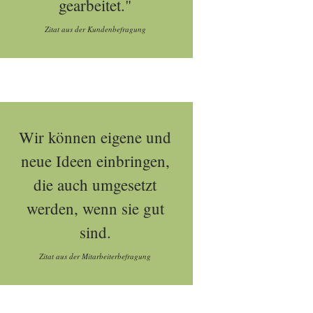
gearbeitet."
Zitat aus der Kundenbefragung
Wir können eigene und
neue Ideen einbringen,
die auch umgesetzt
werden, wenn sie gut
sind.
Zitat aus der Mitarbeiterbefragung