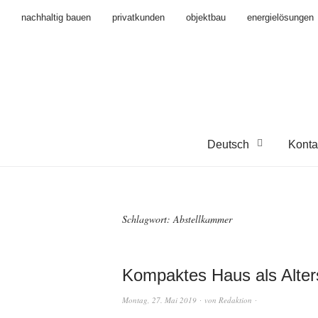
nachhaltig bauen
privatkunden
objektbau
energielösungen
Deutsch
Konta
Schlagwort:
Abstellkammer
Kompaktes Haus als Alter
Montag, 27. Mai 2019
von
Redaktion