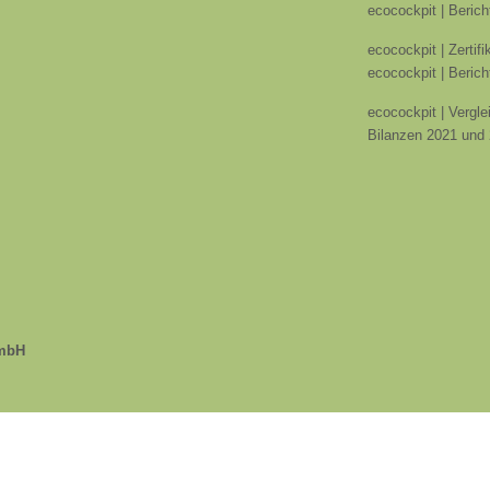
ecocockpit | Berich
ecocockpit | Zertif
ecocockpit | Berich
ecocockpit | Vergle
Bilanzen 2021 und
GmbH