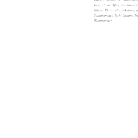
Holz
,
Home Office
,
kombiniert
Küche
,
Photovoltaik-Anlage
,
R
Schlafzimmer
,
Technikraum
,
Tr
Wohnzimmer