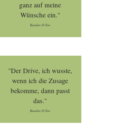
ganz auf meine
Wünsche ein."
Kunden O-Ton
"Der Drive, ich wusste,
wenn ich die Zusage
bekomme, dann passt
das."
Kunden O-Ton