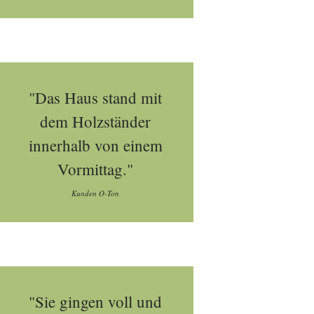
"Das Haus stand mit
dem Holzständer
innerhalb von einem
Vormittag."
Kunden O-Ton
"Sie gingen voll und