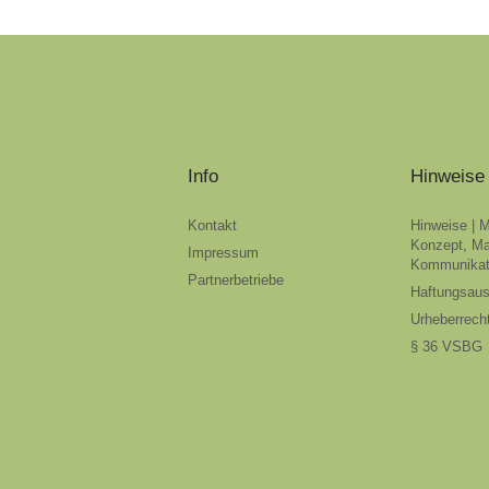
Info
Hinweise
Kontakt
Hinweise | 
Konzept, Ma
Impressum
Kommunikat
Partnerbetriebe
Haftungsau
Urheberrech
§ 36 VSBG