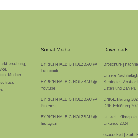
Social Media
Downloads
Marktforschung,
EYRICH-HALBIG HOLZBAU @
Broschüre | nachha
rke,
Facebook
ion, Medien
Unsere Nachhaltigk
EYRICH-HALBIG HOLZBAU @
Strategie - Abstrac
sschluss
Youtube
Daten und Zahlen,
te
EYRICH-HALBIG HOLZBAU @
DNK-Erklärung 202
Pinterest
DNK-Erklärung 202
EYRICH-HALBIG HOLZBAU @
Umwelt+Klimapakt 
Instagram
Urkunde 2024
ecocockpit | Zertif