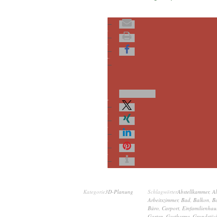
Kategorie
3D-Planung
Schlagwörter
Abstellkammer
,
Al
Arbeitszimmer
,
Bad
,
Balkon
,
Ba
Büro
,
Carport
,
Einfamilienhau
Garten
,
Gastherme
,
Grundstüc