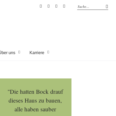
EYRICH-
EYRICH-
EYRICH-
EYRICH-
HALBIG
HALBIG
HALBIG
HALBIG
HOLZBAU
HOLZBAU
HOLZBAU
HOLZBAU
@
@
@
@
Facebook
Instagram
Pinterest
Youtube
Über uns
Karriere
"Die hatten Bock drauf
dieses Haus zu bauen,
alle haben sauber