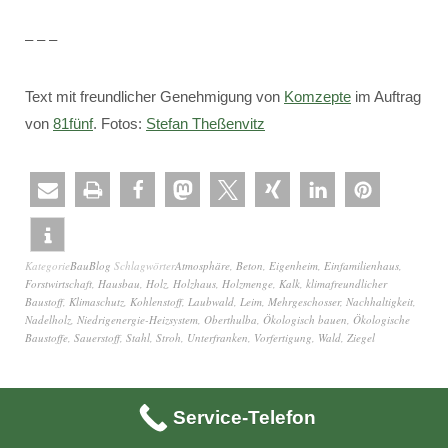
– – –
Text mit freundlicher Genehmigung von
Komzepte
im Auftrag
von
81fünf
. Fotos:
Stefan Theßenvitz
Kategorie
BauBlog
Schlagwörter
Atmosphäre
,
Beton
,
Eigenheim
,
Einfamilienhaus
,
Forstwirtschaft
,
Hausbau
,
Holz
,
Holzhaus
,
Holzmenge
,
Kalk
,
klimafreundlicher
Baustoff
,
Klimaschutz
,
Kohlenstoff
,
Laubwald
,
Leim
,
Mehrgeschosser
,
Nachhaltigkeit
,
Nadelholz
,
Niedrigenergie-Heizsystem
,
Oberthulba
,
Ökologisch bauen
,
Ökologische
Baustoffe
,
Sauerstoff
,
Stahl
,
Stroh
,
Unterfranken
,
Vorfertigung
,
Wald
,
Ziegel
Service-Telefon