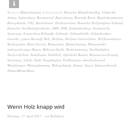
Kategorie
Klimaschutztag
Schlagwörter
3. Deutscher KlimaSchutzTag
,
81fünf AG
,
Anbau
,
Aufstockung
,
Baumaterial
,
Bauordnung
,
Baustoff
,
Beton
,
Bundesbauminister
,
Bürogebäude
,
CO2
,
Dachelement
,
Deckenenelemt
,
Deutscher Holzfertigbau-Verband
,
Deutscher Nachhaltigkeitskodex
,
DHV
,
DNK
,
Einfamilienhaus
,
Energetische
Sanierung
,
Erneuerbare Rohstoffe
,
Gebäude
,
Gebäudehülle
,
Gebäudesektor
,
Gewerbe
,
grüner Baustoff
,
Holz
,
Holzbau
,
Holzbau-Unternehmen
,
Holzbauinitiative
,
Kindergarten
,
Klara Geywitz
,
Klimaschutz
,
Klimaschutztag
,
Klimawandel
,
mehrgeschossiges Bauen
,
Mehrzweckhalle
,
Modernisierung
,
Nachhaltigkeit
,
Nachverdichten
,
Nadelbaum
,
Nadelholz
,
öffentliche Bauten
,
Ressourcenschonung
,
Sanierung
,
Schule
,
Stahl
,
Tragfähigkeit
,
Treibhausgas
,
umweltschonend
,
Wandelement
,
Wärmedämmung
,
Wohngebäude
,
Zement
,
Ziegel
,
Zimmererbetrieb
,
ZimmerMeisterHaus
Wenn Holz knapp wird
Dienstag, 13. April 2021
von
Redaktion