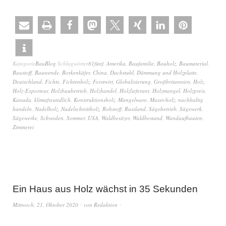
Kategorie
BauBlog
Schlagwörter
81fünf
,
Amerika
,
Baufamilie
,
Bauholz
,
Baumaterial
,
Baustoff
,
Bauwende
,
Borkenkäfer
,
China
,
Dachstuhl
,
Dämmung und Holzplatte
,
Deutschland
,
Fichte
,
Fichtenholz
,
Forstwirt
,
Globalisierung
,
Großbritannien
,
Holz
,
Holz-Exporteur
,
Holzbaubetrieb
,
Holzhandel
,
Holzlieferant
,
Holzmangel
,
Holzpreis
,
Kanada
,
klimafreundlich
,
Konstruktionsholz
,
Mangelware
,
Massivholz
,
nachhaltig
handeln
,
Nadelholz
,
Nadelschnittholz
,
Rohstoff
,
Russland
,
Sägebetrieb
,
Sägewerk
,
Sägewerke
,
Schweden
,
Sommer
,
USA
,
Waldbesitzer
,
Waldbestand
,
Wandaufbauten
,
Zimmerei
Ein Haus aus Holz wächst in 35 Sekunden
Mittwoch, 21. Oktober 2020
von
Redaktion