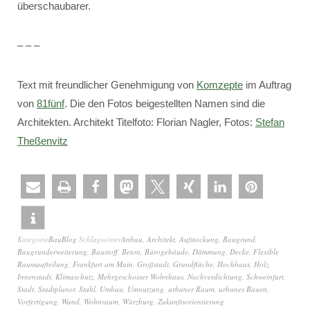
überschaubarer.
– – –
Text mit freundlicher Genehmigung von
Komzepte
im Auftrag
von
81fünf
. Die den Fotos beigestellten Namen sind die
Architekten. Architekt Titelfoto: Florian Nagler, Fotos:
Stefan
Theßenvitz
Kategorie
BauBlog
Schlagwörter
Anbau
,
Architekt
,
Aufstockung
,
Baugrund
,
Baugrunderweiterung
,
Baustoff
,
Beton
,
Bürogebäude
,
Dämmung
,
Decke
,
Flexible
Raumaufteilung
,
Frankfurt am Main
,
Großstadt
,
Grundfläche
,
Hochhaus
,
Holz
,
Innenstadt
,
Klimaschutz
,
Mehrgeschosser Wohnhaus
,
Nachverdichtung
,
Schweinfurt
,
Stadt
,
Stadtplaner
,
Stahl
,
Umbau
,
Umnutzung
,
urbaner Raum
,
urbanes Bauen
,
Vorfertigung
,
Wand
,
Wohnraum
,
Würzburg
,
Zukunftsorientierung