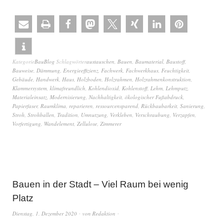
Kategorie
BauBlog
Schlagwörter
austauschen
,
Bauen
,
Baumaterial
,
Baustoff
,
Bauweise
,
Dämmung
,
Energieeffizienz
,
Fachwerk
,
Fachwerkhaus
,
Feuchtigkeit
,
Gebäude
,
Handwerk
,
Haus
,
Holzboden
,
Holzrahmen
,
Holzrahmenkonstruktion
,
Klammersystem
,
klimafreundlich
,
Kohlendioxid
,
Kohlenstoff
,
Lehm
,
Lehmputz
,
Materialeinsatz
,
Modernisierung
,
Nachhaltigkeit
,
ökologischer Fußabdruck
,
Papierfaser
,
Raumklima
,
reparieren
,
ressourcensparend
,
Rückbaubarkeit
,
Sanierung
,
Stroh
,
Strohballen
,
Tradition
,
Umnutzung
,
Verkleben
,
Verschraubung
,
Verzapfen
,
Vorfertigung
,
Wandelement
,
Zellulose
,
Zimmerer
Bauen in der Stadt – Viel Raum bei wenig
Platz
Dienstag, 1. Dezember 2020
von
Redaktion