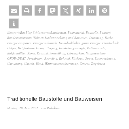
Kategorie
BauBlog
Schlagwörter
Bauelement
,
Baumaterial
,
Baustelle
,
Baustoff
,
Bundesministerium Wohnen Stadtentwicklung und Bauwesen
,
Dämmung
,
Decke
,
Energie einsparen
,
Energieverbrauch
,
Fassadenklinker
,
graue Energie
,
Haustechnik
,
Heizen
,
Heizkostenrechnung
,
Heizung
,
Herstellungsenergie
,
Kalksandstein
,
Kalziumsilikat
,
Klima
,
Konstruktionsvollholz
,
Lebenszyklus
,
Nutzungsphase
,
ÖKOBAUDAT
,
Porenbeton
,
Recycling
,
Rohstoff
,
Rückbau
,
Strom
,
Stromrechnung
,
Umnutzung
,
Umwelt
,
Wand
,
Warmwasseraufbereitung
,
Zement
,
Ziegelstein
Traditionelle Baustoffe und Bauweisen
Montag, 20. Juni 2022
von
Redaktion