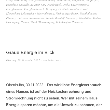
Kategorie
BauBlog
Schlagwörter
Bauablauf
,
Baubranche
,
Baufamilie
,
Bauprozess
,
Bausektor
,
Baustelle
,
Baustoff
,
CO2-Fußabdruck
,
Decke
,
Energieeffizienz
,
Energiesparen
,
Energieverbrauch
,
Fertigung
,
Gebäude
,
Handwerk
,
Holz
,
Klimaschutz
,
Lebenszyklus
,
Materialeinsatz
,
Nachhaltiges Bauen
,
Nachhaltigkeit
,
Planung
,
Präzision
,
Ressourcenverbrauch
,
Rohstoff
,
Sanierung
,
Simulation
,
Umbau
,
Umnutzung
,
Umwelt
,
Wand
,
Weiternutzung
,
Wohnkomfort
,
Zimmerer
Graue Energie im Blick
Dienstag, 29. November 2022
von
Redaktion
Oberthulba, 30.11.2022 –
Der wirkliche Energieverbrauch
eines Hauses ist auf der Heizkostenrechnung und
Stromrechnung nicht zu sehen.
Wer mit seinem Haus
Energie sparen möchte, um die Umwelt zu schonen, der