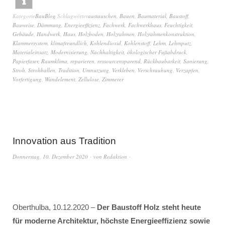
Kategorie
BauBlog
Schlagwörter
austauschen
,
Bauen
,
Baumaterial
,
Baustoff
,
Bauweise
,
Dämmung
,
Energieeffizienz
,
Fachwerk
,
Fachwerkhaus
,
Feuchtigkeit
,
Gebäude
,
Handwerk
,
Haus
,
Holzboden
,
Holzrahmen
,
Holzrahmenkonstruktion
,
Klammersystem
,
klimafreundlich
,
Kohlendioxid
,
Kohlenstoff
,
Lehm
,
Lehmputz
,
Materialeinsatz
,
Modernisierung
,
Nachhaltigkeit
,
ökologischer Fußabdruck
,
Papierfaser
,
Raumklima
,
reparieren
,
ressourcensparend
,
Rückbaubarkeit
,
Sanierung
,
Stroh
,
Strohballen
,
Tradition
,
Umnutzung
,
Verkleben
,
Verschraubung
,
Verzapfen
,
Vorfertigung
,
Wandelement
,
Zellulose
,
Zimmerer
Innovation aus Tradition
Donnerstag, 10. Dezember 2020
von
Redaktion
Oberthulba, 10.12.2020 –
Der Baustoff Holz steht heute
für moderne Architektur, höchste Energieeffizienz sowie