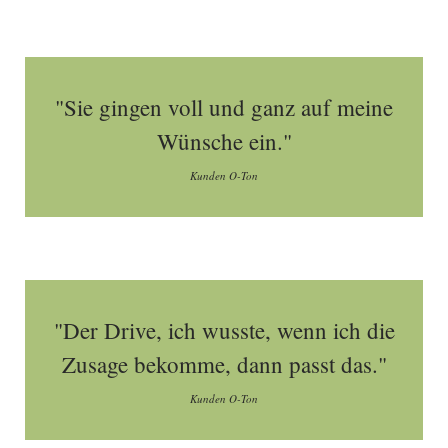
"Sie gingen voll und ganz auf meine
Wünsche ein."
Kunden O-Ton
"Der Drive, ich wusste, wenn ich die
Zusage bekomme, dann passt das."
Kunden O-Ton