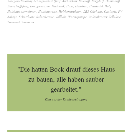
Kategorie
BauBlog
Schlagwörter
81fünf
,
Architektur
,
Baustoff
,
Bergdorf
,
Dämmstoff
,
Energieeffizienz
,
Energiesparen
,
Fachwerk
,
Haus
,
Hausbau
,
Heustadel
,
Holz
,
Holzbauunternehmen
,
Holzbauweise
,
Holzkonstruktion
,
LBS-Ökohaus
,
Ökologie
,
PV-
Anlage
,
Schutzhütte
,
Solarthermie
,
Vollholz
,
Wärmepumpe
,
Wolkenkratzer
,
Zellulose
,
Zimmerei
,
Zimmerer
"Die hatten Bock drauf dieses Haus
zu bauen, alle haben sauber
gearbeitet."
Zitat aus der Kundenbefragung