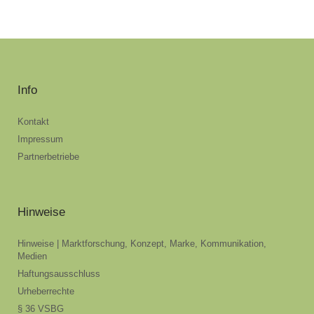
Info
Kontakt
Impressum
Partnerbetriebe
Hinweise
Hinweise | Marktforschung, Konzept, Marke, Kommunikation,
Medien
Haftungsausschluss
Urheberrechte
§ 36 VSBG