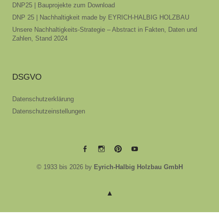
DNP25 | Bauprojekte zum Download
DNP 25 | Nachhaltigkeit made by EYRICH-HALBIG HOLZBAU
Unsere Nachhaltigkeits-Strategie – Abstract in Fakten, Daten und
Zahlen, Stand 2024
DSGVO
Datenschutzerklärung
Datenschutzeinstellungen
EYRICH-
EYRICH-
EYRICH-
EYRICH-
© 1933 bis 2026 by
Eyrich-Halbig Holzbau GmbH
HALBIG
HALBIG
HALBIG
HALBIG
HOLZBAU
HOLZBAU
HOLZBAU
HOLZBAU
@
@
@
@
Facebook
Instagram
Pinterest
Youtube