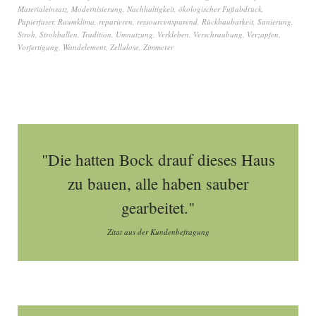
Materialeinsatz
,
Modernisierung
,
Nachhaltigkeit
,
ökologischer Fußabdruck
,
Papierfaser
,
Raumklima
,
reparieren
,
ressourcensparend
,
Rückbaubarkeit
,
Sanierung
,
Stroh
,
Strohballen
,
Tradition
,
Umnutzung
,
Verkleben
,
Verschraubung
,
Verzapfen
,
Vorfertigung
,
Wandelement
,
Zellulose
,
Zimmerer
"Die hatten Bock drauf dieses Haus
zu bauen, alle haben sauber
gearbeitet."
Zitat aus der Kundenbefragung