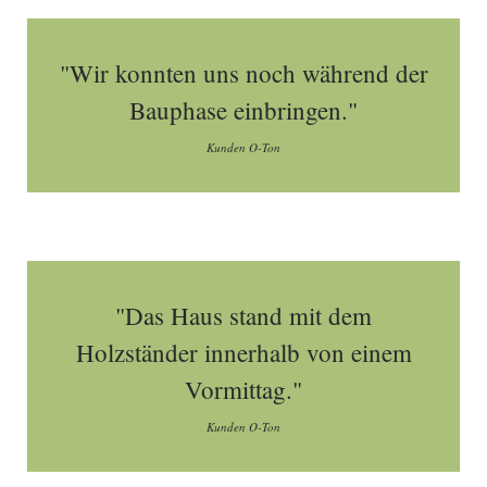
"Wir konnten uns noch während der
Bauphase einbringen."
Kunden O-Ton
"Das Haus stand mit dem
Holzständer innerhalb von einem
Vormittag."
Kunden O-Ton