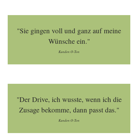
"Sie gingen voll und ganz auf meine
Wünsche ein."
Kunden O-Ton
"Der Drive, ich wusste, wenn ich die
Zusage bekomme, dann passt das."
Kunden O-Ton