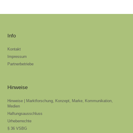
Info
Kontakt
Impressum
Partnerbetriebe
Hinweise
Hinweise | Marktforschung, Konzept, Marke, Kommunikation,
Medien
Haftungsausschluss
Urheberrechte
§ 36 VSBG