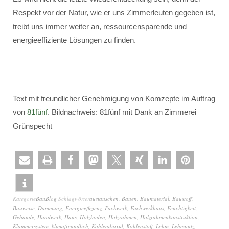
Respekt vor der Natur, wie er uns Zimmerleuten gegeben ist,
treibt uns immer weiter an, ressourcensparende und
energieeffiziente Lösungen zu finden.
– – –
Text mit freundlicher Genehmigung von Komzepte im Auftrag
von
81fünf
. Bildnachweis: 81fünf mit Dank an Zimmerei
Grünspecht
Kategorie
BauBlog
Schlagwörter
austauschen
,
Bauen
,
Baumaterial
,
Baustoff
,
Bauweise
,
Dämmung
,
Energieeffizienz
,
Fachwerk
,
Fachwerkhaus
,
Feuchtigkeit
,
Gebäude
,
Handwerk
,
Haus
,
Holzboden
,
Holzrahmen
,
Holzrahmenkonstruktion
,
Klammersystem
,
klimafreundlich
,
Kohlendioxid
,
Kohlenstoff
,
Lehm
,
Lehmputz
,