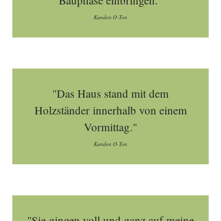
Bauphase einbringen."
Kunden O-Ton
"Das Haus stand mit dem
Holzständer innerhalb von einem
Vormittag."
Kunden O-Ton
"Sie gingen voll und ganz auf meine