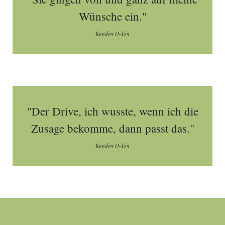
Wünsche ein."
Kunden O-Ton
"Der Drive, ich wusste, wenn ich die
Zusage bekomme, dann passt das."
Kunden O-Ton