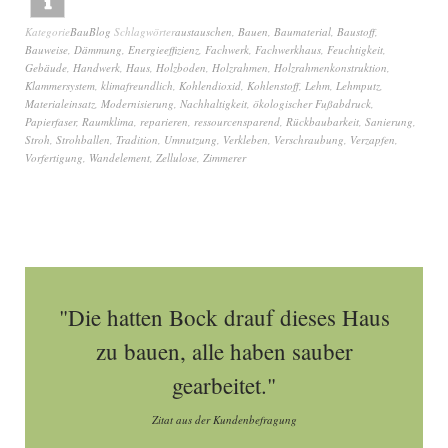
Kategorie
BauBlog
Schlagwörter
austauschen
,
Bauen
,
Baumaterial
,
Baustoff
,
Bauweise
,
Dämmung
,
Energieeffizienz
,
Fachwerk
,
Fachwerkhaus
,
Feuchtigkeit
,
Gebäude
,
Handwerk
,
Haus
,
Holzboden
,
Holzrahmen
,
Holzrahmenkonstruktion
,
Klammersystem
,
klimafreundlich
,
Kohlendioxid
,
Kohlenstoff
,
Lehm
,
Lehmputz
,
Materialeinsatz
,
Modernisierung
,
Nachhaltigkeit
,
ökologischer Fußabdruck
,
Papierfaser
,
Raumklima
,
reparieren
,
ressourcensparend
,
Rückbaubarkeit
,
Sanierung
,
Stroh
,
Strohballen
,
Tradition
,
Umnutzung
,
Verkleben
,
Verschraubung
,
Verzapfen
,
Vorfertigung
,
Wandelement
,
Zellulose
,
Zimmerer
"Die hatten Bock drauf dieses Haus
zu bauen, alle haben sauber
gearbeitet."
Zitat aus der Kundenbefragung