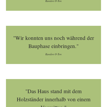
Kunden O-Ton
"Wir konnten uns noch während der
Bauphase einbringen."
Kunden O-Ton
"Das Haus stand mit dem
Holzständer innerhalb von einem