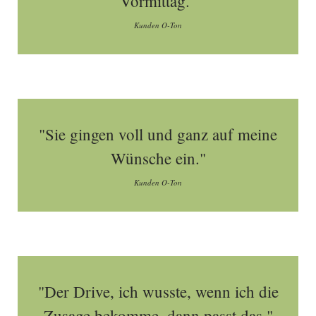
Vormittag."
Kunden O-Ton
"Sie gingen voll und ganz auf meine
Wünsche ein."
Kunden O-Ton
"Der Drive, ich wusste, wenn ich die
Zusage bekomme, dann passt das."