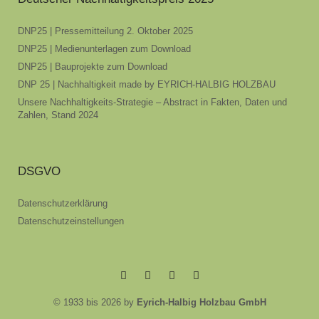
DNP25 | Pressemitteilung 2. Oktober 2025
DNP25 | Medienunterlagen zum Download
DNP25 | Bauprojekte zum Download
DNP 25 | Nachhaltigkeit made by EYRICH-HALBIG HOLZBAU
Unsere Nachhaltigkeits-Strategie – Abstract in Fakten, Daten und
Zahlen, Stand 2024
DSGVO
Datenschutzerklärung
Datenschutzeinstellungen
EYRICH-
EYRICH-
EYRICH-
EYRICH-
© 1933 bis 2026 by
Eyrich-Halbig Holzbau GmbH
HALBIG
HALBIG
HALBIG
HALBIG