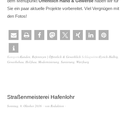
dem Menüpunkt
Öffentlich Hand & Gewerbe
haben wir für
Sie ein paar aktuelle Projekte vorbereitet. Viel Vergnügen mit
den Fotos!
Kategorie
Kunden
,
Referenzen | Öffentlich & Gewerblich
Schlagwörter
Eyrich-Halbig
,
Gewerbebau
,
Holzbau
,
Modernisierung
,
Sanierung
,
Würzburg
Straßenmeisterei Hafenlohr
Sonntag, 9. Oktober 2016
von
Redaktion