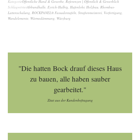
Kategorie
Öffentliche Hand & Gewerbe
,
Referenzen | Öffentlich & Gewerblich
Schlagwörter
Abbundhalle
,
Eyrich-Halbig
,
Hafenlohr
,
Holzbau
,
Rhombus-
Lattenschalung
,
ROCKPANEL® Fassadentafeln
,
Straßenmeisterei
,
Vorfertigung
,
Wandelemente
,
Wärmedämmung
,
Würzburg
"Die hatten Bock drauf dieses Haus
zu bauen, alle haben sauber
gearbeitet."
Zitat aus der Kundenbefragung