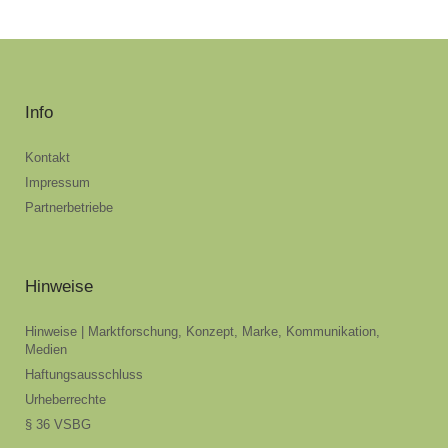
Info
Kontakt
Impressum
Partnerbetriebe
Hinweise
Hinweise | Marktforschung, Konzept, Marke, Kommunikation,
Medien
Haftungsausschluss
Urheberrechte
§ 36 VSBG