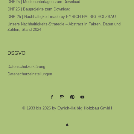
DNP25 | Medienunterlagen zum Download
DNP25 | Bauprojekte zum Download
DNP 25 | Nachhaltigkeit made by EYRICH-HALBIG HOLZBAU
Unsere Nachhaltigkeits-Strategie – Abstract in Fakten, Daten und
Zahlen, Stand 2024
DSGVO
Datenschutzerklärung
Datenschutzeinstellungen
EYRICH-
EYRICH-
EYRICH-
EYRICH-
© 1933 bis 2026 by
Eyrich-Halbig Holzbau GmbH
HALBIG
HALBIG
HALBIG
HALBIG
HOLZBAU
HOLZBAU
HOLZBAU
HOLZBAU
@
@
@
@
Facebook
Instagram
Pinterest
Youtube