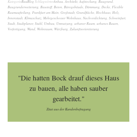
Kategorie
BauBlog
Schlagwörter
Anbau
,
Architekt
,
Aufstockung
,
Baugrund
,
Baugrunderweiterung
,
Baustoff
,
Beton
,
Bürogebäude
,
Dämmung
,
Decke
,
Flexible
Raumaufteilung
,
Frankfurt am Main
,
Großstadt
,
Grundfläche
,
Hochhaus
,
Holz
,
Innenstadt
,
Klimaschutz
,
Mehrgeschosser Wohnhaus
,
Nachverdichtung
,
Schweinfurt
,
Stadt
,
Stadtplaner
,
Stahl
,
Umbau
,
Umnutzung
,
urbaner Raum
,
urbanes Bauen
,
Vorfertigung
,
Wand
,
Wohnraum
,
Würzburg
,
Zukunftsorientierung
"Die hatten Bock drauf dieses Haus
zu bauen, alle haben sauber
gearbeitet."
Zitat aus der Kundenbefragung