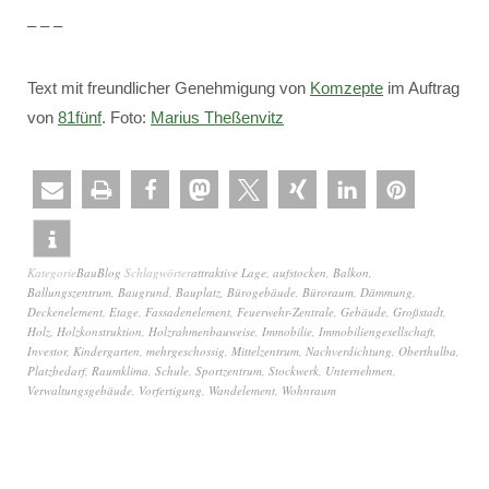
– – –
Text mit freundlicher Genehmigung von
Komzepte
im Auftrag
von
81fünf
. Foto:
Marius Theßenvitz
Kategorie
BauBlog
Schlagwörter
attraktive Lage
,
aufstocken
,
Balkon
,
Ballungszentrum
,
Baugrund
,
Bauplatz
,
Bürogebäude
,
Büroraum
,
Dämmung
,
Deckenelement
,
Etage
,
Fassadenelement
,
Feuerwehr-Zentrale
,
Gebäude
,
Großstadt
,
Holz
,
Holzkonstruktion
,
Holzrahmenbauweise
,
Immobilie
,
Immobiliengesellschaft
,
Investor
,
Kindergarten
,
mehrgeschossig
,
Mittelzentrum
,
Nachverdichtung
,
Oberthulba
,
Platzbedarf
,
Raumklima
,
Schule
,
Sportzentrum
,
Stockwerk
,
Unternehmen
,
Verwaltungsgebäude
,
Vorfertigung
,
Wandelement
,
Wohnraum