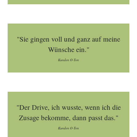
"Sie gingen voll und ganz auf meine
Wünsche ein."
Kunden O-Ton
"Der Drive, ich wusste, wenn ich die
Zusage bekomme, dann passt das."
Kunden O-Ton