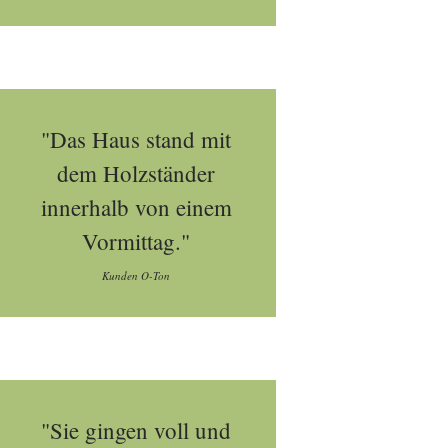
"Das Haus stand mit
dem Holzständer
innerhalb von einem
Vormittag."
Kunden O-Ton
"Sie gingen voll und