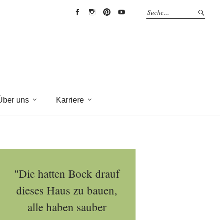
EYRICH-
EYRICH-
EYRICH-
EYRICH-
HALBIG
HALBIG
HALBIG
HALBIG
HOLZBAU
HOLZBAU
HOLZBAU
HOLZBAU
@
@
@
@
Facebook
Instagram
Pinterest
Youtube
Über uns
Karriere
"Die hatten Bock drauf
dieses Haus zu bauen,
alle haben sauber