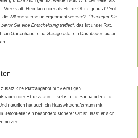
eller grundsätzlich genutzt werden soll: Wird der Keller als
Werkstatt, Heimkino oder als Home-Office genutzt? Soll
iel die Wärmepumpe untergebracht werden? „
Überlegen Sie
 bevor Sie eine Entscheidung treffen
“, das ist unser Rat.
uch ein Gartenhaus, eine Garage oder ein Dachboden bieten
en.
iten
 zusätzliche Platzangebot mit vielfältigen
tsraum oder Fitnessraum – selbst eine Sauna oder eine
Und natürlich hat auch ein Hauswirtschaftsraum mit
Betonkeller ein besonders sicherer Ort ist, lässt er sich
en nutzen.