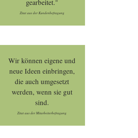
gearbeitet."
Zitat aus der Kundenbefragung
Wir können eigene und
neue Ideen einbringen,
die auch umgesetzt
werden, wenn sie gut
sind.
Zitat aus der Mitarbeiterbefragung