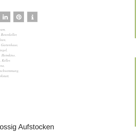
raum
,
,
Betonkeller
,
hten
,
,
Gartenhaus
,
iegel
,
,
Heimkino
,
,
Keller
,
una
,
rschwemmung
,
rkstatt
,
ossig Aufstocken