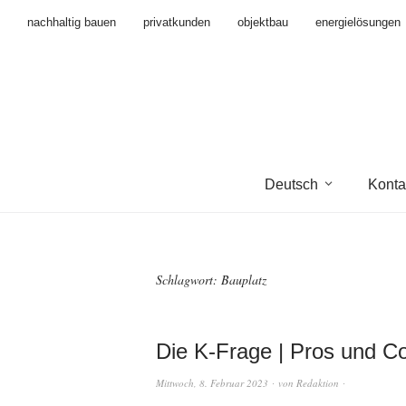
nachhaltig bauen
privatkunden
objektbau
energielösungen
Deutsch
Konta
Schlagwort:
Bauplatz
Die K-Frage | Pros und Co
Mittwoch, 8. Februar 2023
von
Redaktion