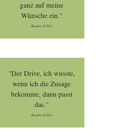
ganz auf meine
Wünsche ein."
Kunden O-Ton
"Der Drive, ich wusste,
wenn ich die Zusage
bekomme, dann passt
das."
Kunden O-Ton