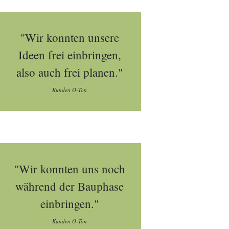
"Wir konnten unsere
Ideen frei einbringen,
also auch frei planen."
Kunden O-Ton
"Wir konnten uns noch
während der Bauphase
einbringen."
Kunden O-Ton