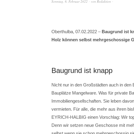
Sonntag, 6. Februar 2022
von
Redaktion
Oberthulba, 07.02.2022 –
Baugrund ist k
Holz können selbst mehrgeschossige G
Baugrund ist knapp
Nicht nur in den Großstädten auch in den 
Bauplätze Mangelware. Was für private Bau
Immobiliengesellschaften. Sie leben davo
vermieten. Für alle, die mehr aus ihren 
EYRICH-HALBIG einen Vorschlag: Wir topp
Denn wir setzen neue Geschosse mit me
selbst wenn sie schon mehrgeschossig si