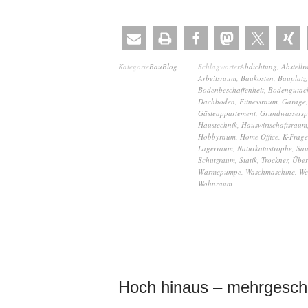
Kategorie
BauBlog
Schlagwörter
Abdichtung
,
Abstell
Arbeitsraum
,
Baukosten
,
Bauplatz
Bodenbeschaffenheit
,
Bodengutac
Dachboden
,
Fitnessraum
,
Garage
Gästeappartement
,
Grundwassersp
Haustechnik
,
Hauswirtschaftsraum
Hobbyraum
,
Home Office
,
K-Frage
Lagerraum
,
Naturkatastrophe
,
Sa
Schutzraum
,
Statik
,
Trockner
,
Übe
Wärmepumpe
,
Waschmaschine
,
We
Wohnraum
Hoch hinaus – mehrgesch