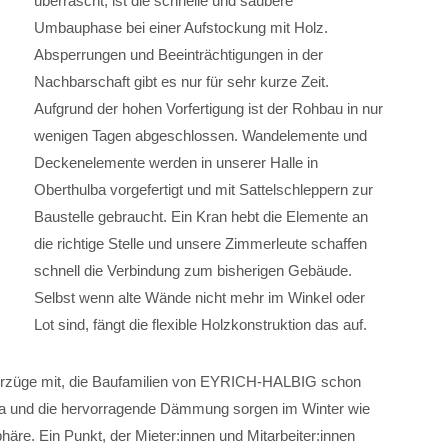
überrascht, ist die schnelle und saubere
Umbauphase bei einer Aufstockung mit Holz.
Absperrungen und Beeinträchtigungen in der
Nachbarschaft gibt es nur für sehr kurze Zeit.
Aufgrund der hohen Vorfertigung ist der Rohbau in nur
wenigen Tagen abgeschlossen. Wandelemente und
Deckenelemente werden in unserer Halle in
Oberthulba vorgefertigt und mit Sattelschleppern zur
Baustelle gebraucht. Ein Kran hebt die Elemente an
die richtige Stelle und unsere Zimmerleute schaffen
schnell die Verbindung zum bisherigen Gebäude.
Selbst wenn alte Wände nicht mehr im Winkel oder
Lot sind, fängt die flexible Holzkonstruktion das auf.
Vorzüge mit, die Baufamilien von EYRICH-HALBIG schon
 und die hervorragende Dämmung sorgen im Winter wie
re. Ein Punkt, der Mieter:innen und Mitarbeiter:innen