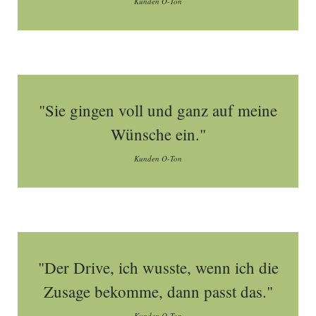
Kunden O-Ton
"Sie gingen voll und ganz auf meine
Wünsche ein."
Kunden O-Ton
"Der Drive, ich wusste, wenn ich die
Zusage bekomme, dann passt das."
Kunden O-Ton