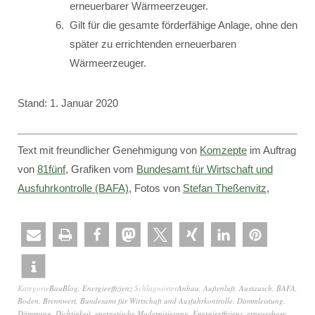
erneuerbarer Wärmeerzeuger.
Gilt für die gesamte förderfähige Anlage, ohne den
später zu errichtenden erneuerbaren
Wärmeerzeuger.
Stand: 1. Januar 2020
Text mit freundlicher Genehmigung von
Komzepte
im Auftrag
von
81fünf
, Grafiken vom
Bundesamt für Wirtschaft und
Ausfuhrkontrolle (BAFA)
, Fotos von
Stefan Theßenvitz
,
Kategorie
BauBlog
,
Energieeffizienz
Schlagwörter
Anbau
,
Außenluft
,
Austausch
,
BAFA
,
Boden
,
Brennwert
,
Bundesamt für Wirtschaft und Ausfuhrkontrolle
,
Dämmleistung
,
Dämmung
,
Dichtigkeit
,
energetische Modernisierung
,
Energieeffizienz
,
erneuerbare