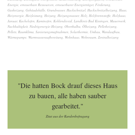
Energie
,
erneuerbare Ressourcen
,
erneuerbarer Energieträger
,
Förderung
,
Gasheizung
,
Gebäudehülle
,
Grundwasser
,
Hackschnitzel
,
Hackschnitzelheizung
,
Haus
,
Heizenergie
,
Heizleistung
,
Heizung
,
Heizungswasser
,
Holz
,
Holzbrennstoffe
,
Holzhaus
,
Januar
,
Kachelofen
,
Kaminofen
,
Kohlendioxid
,
Landkreis Bad Kissingen
,
Mauerwerk
,
Nachhaltigkeit
,
Niedrigenergie-Heizung
,
Oberthulba
,
Ölheizung
,
Pelletheizung
,
Pellets
,
Raumklima
,
Sanierungsmaßnahmen
,
Solarthermie
,
Umbau
,
Wandaufbau
,
Wärmepumpe
,
Warmwasseraufbereitung
,
Wohnhaus
,
Wohnraum
,
Zentralheizung
"Die hatten Bock drauf dieses Haus
zu bauen, alle haben sauber
gearbeitet."
Zitat aus der Kundenbefragung