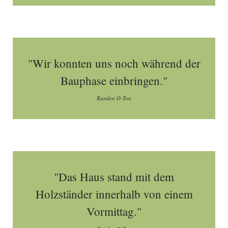
"Wir konnten uns noch während der
Bauphase einbringen."
Kunden O-Ton
"Das Haus stand mit dem
Holzständer innerhalb von einem
Vormittag."