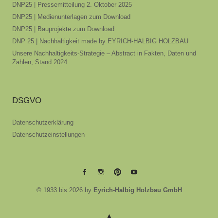
DNP25 | Pressemitteilung 2. Oktober 2025
DNP25 | Medienunterlagen zum Download
DNP25 | Bauprojekte zum Download
DNP 25 | Nachhaltigkeit made by EYRICH-HALBIG HOLZBAU
Unsere Nachhaltigkeits-Strategie – Abstract in Fakten, Daten und
Zahlen, Stand 2024
DSGVO
Datenschutzerklärung
Datenschutzeinstellungen
EYRICH-
EYRICH-
EYRICH-
EYRICH-
© 1933 bis 2026 by
Eyrich-Halbig Holzbau GmbH
HALBIG
HALBIG
HALBIG
HALBIG
HOLZBAU
HOLZBAU
HOLZBAU
HOLZBAU
@
@
@
@