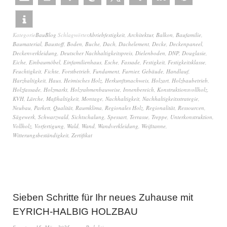
Kategorie
BauBlog
Schlagwörter
Abriebfestigkeit
,
Architektur
,
Balkon
,
Baufamilie
,
Baumaterial
,
Baustoff
,
Boden
,
Buche
,
Dach
,
Dachelement
,
Decke
,
Deckenpaneel
,
Deckenverkleidung
,
Deutscher Nachhaltigkeitspreis
,
Dielenboden
,
DNP
,
Douglasie
,
Eiche
,
Einbaumöbel
,
Einfamilienhaus
,
Esche
,
Fassade
,
Festigkeit
,
Festigkeitsklasse
,
Feuchtigkeit
,
Fichte
,
Forstbetrieb
,
Fundament
,
Furnier
,
Gebäude
,
Handlauf
,
Harzhaltigkeit
,
Haus
,
Heimisches Holz
,
Herkunftsnachweis
,
Holzart
,
Holzbaubetrieb
,
Holzfassade
,
Holzmarkt
,
Holzrahmenbauweise
,
Innenbereich
,
Konstruktionsvollholz
,
KVH
,
Lärche
,
Maßhaltigkeit
,
Montage
,
Nachhaltigkeit
,
Nachhaltigkeitsstrategie
,
Neubau
,
Parkett
,
Qualität
,
Raumklima
,
Regionales Holz
,
Regionalität
,
Ressourcen
,
Sägewerk
,
Schwarzwald
,
Sichtschalung
,
Spessart
,
Terrasse
,
Treppe
,
Unterkonstruktion
,
Vollholz
,
Vorfertigung
,
Wald
,
Wand
,
Wandverkleidung
,
Weißtanne
,
Witterungsbeständigkeit
,
Zertifikat
Sieben Schritte für Ihr neues Zuhause mit
EYRICH-HALBIG HOLZBAU