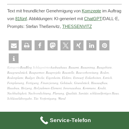
Text mit freundlicher Genehmigung von
Komzepte
im Auftrag
von
81fünf
. Abbildungen: KI-generiert mit
ChatGPT
/DALL·E,
Prompts: Stefan Theßenvitz,
THESSENVITZ
Kategorie
BauBlog
Schlagwörter
Ausbauhaus
,
Bauamt
,
Bauantrag
,
Baugebiete
,
Baugrundstück
,
Baupartner
,
Bauprojekt
,
Baustelle
,
Bauvorbereitung
,
Boden
,
Bodenplatte
,
Budget
,
Decke
,
Eigenheim
,
Elektro
,
Entwurf
,
Erdarbeiten
,
Estrich
,
Feinplanung
,
Fertigung
,
Finanzierung
,
Gebäude
,
Grundstück
,
Hausaufbau
,
Hausbau
,
Heizung
,
Holzrahmen-Element
,
Innenausbau
,
Kommune
,
Kredit
,
Nachhaltigkeit
,
Nachverdichtung
,
Planung
,
Qualität
,
Sanitär
,
schlüsselfertiges Haus
,
Schlüsselübergabe
,
Tür
,
Vorfertigung
,
Wand
Service-Telefon