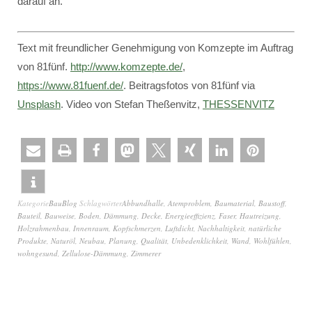
darauf an.
Text mit freundlicher Genehmigung von Komzepte im Auftrag
von 81fünf.
http://www.komzepte.de/
,
https://www.81fuenf.de/
. Beitragsfotos von 81fünf via
Unsplash
. Video von Stefan Theßenvitz,
THESSENVITZ
Kategorie
BauBlog
Schlagwörter
Abbundhalle
,
Atemproblem
,
Baumaterial
,
Baustoff
,
Bauteil
,
Bauweise
,
Boden
,
Dämmung
,
Decke
,
Energieeffizienz
,
Faser
,
Hautreizung
,
Holzrahmenbau
,
Innenraum
,
Kopfschmerzen
,
Luftdicht
,
Nachhaltigkeit
,
natürliche
Produkte
,
Naturöl
,
Neubau
,
Planung
,
Qualität
,
Unbedenklichkeit
,
Wand
,
Wohlfühlen
,
wohngesund
,
Zellulose-Dämmung
,
Zimmerer